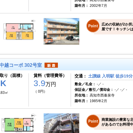
所在地：
高知市西秦泉寺
築年月：
2002年7月
広めの収納が2か所
屋です！キッチンは
中越コーポ 302号室
取り（面積）
賃料（管理費等）
交通：
土讃線 入明駅 徒歩19分
2K
3.9
万円
敷金／礼金：
-／ -
保証金／敷引／償却金：
-／ -／ -
（ 0円）
.83㎡
所在地：
高知市西秦泉寺
築年月：
1985年2月
商業施設の豊富な
があるのでお料理中