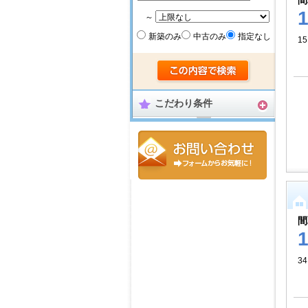
間
～
新築のみ
中古のみ
指定なし
15
こだわり条件
間
34