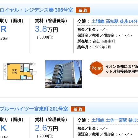
ロイヤル・レジデンス秦 306号室
取り（面積）
賃料（管理費等）
交通：
土讃線 高知駅 徒歩14分
1R
3.8
万円
敷金／礼金：
-／ -
保証金／敷引／償却金：
-／ -／ -
（ 3000円）
.76㎡
所在地：
高知市秦南町
築年月：
1989年2月
イオン高知にほど
ット月額接続使用料
ブルーハイツ一宮東町 201号室
取り（面積）
賃料（管理費等）
交通：
土讃線 土佐一宮駅 徒歩
1K
2.6
万円
敷金／礼金：
-／ -
保証金／敷引／償却金：
-／ -／ -
（ 2000円）
.03㎡