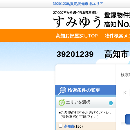
39201239,賃貸,高知市 北エリア
高知お部屋探しTOP
物件検索メ
高知市南エリア
テキストデータ
39201239 高知
検索
検索条件の変更
エリアを選択
■ご希望の町村をお選びください。
（複数選択が可能です。）
高知市
(150)