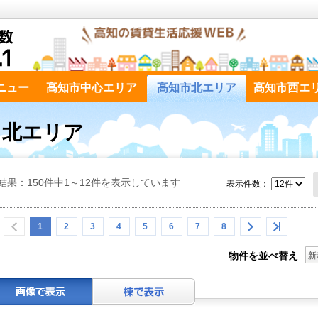
ニュー
高知市中心エリア
高知市北エリア
高知市西エ
市 北エリア
結果：150件中1～12件を表示しています
表示件数：
1
2
3
4
5
6
7
8
物件を並べ替え
新