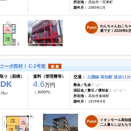
所在地：
高知市一宮東町
築年月：
1985年1月
わんちゃんねこち
屋です！2026年6月
コーポ西村Ⅰ C-2号室
取り（面積）
賃料（管理費等）
交通：
土讃線 高知駅 徒歩11分
2DK
4.6
万円
敷金／礼金：
-／ -
保証金／敷引／償却金：
-／ -／ -
（ 3000円）
.78㎡
所在地：
高知市秦南町
築年月：
1979年4月
イオンモール高知
二人暮らしはもちろ