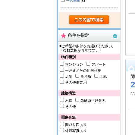
一宮南町
(8)
条件を指定
■ご希望の条件をお選びください。
（複数選択が可能です。）
物件種別
マンション
アパート
一戸建／その他居住用
間
店舗
事務所
土地
その他事業用
建物構造
33
木造
鉄筋系・鉄骨系
その他
画像有無
間取り図あり
外観写真あり