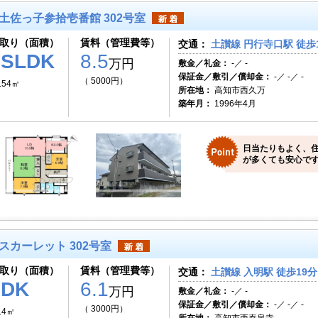
土佐っ子参拾壱番館 302号室
取り（面積）
賃料（管理費等）
交通：
土讃線 円行寺口駅 徒歩
3SLDK
8.5
万円
敷金／礼金：
-／ -
保証金／敷引／償却金：
-／ -／ -
（ 5000円）
.54㎡
所在地：
高知市西久万
築年月：
1996年4月
日当たりもよく、
が多くても安心です
スカーレット 302号室
取り（面積）
賃料（管理費等）
交通：
土讃線 入明駅 徒歩19分
2DK
6.1
万円
敷金／礼金：
-／ -
保証金／敷引／償却金：
-／ -／ -
（ 3000円）
.4㎡