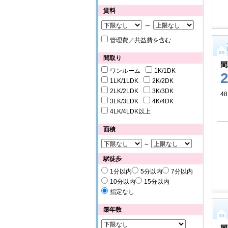
賃料
～
管理費／共益費を含む
間取り
間
ワンルーム
1K/1DK
1LK/1LDK
2K/2DK
2LK/2LDK
3K/3DK
48
3LK/3LDK
4K/4DK
4LK/4LDK以上
面積
～
駅徒歩
1分以内
5分以内
7分以内
10分以内
15分以内
指定なし
築年数