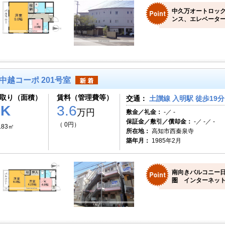
中久万オートロッ
ンス、エレベーター
中越コーポ 201号室
取り（面積）
賃料（管理費等）
交通：
土讃線 入明駅 徒歩19分
2K
3.6
万円
敷金／礼金：
-／ -
保証金／敷引／償却金：
-／ -／ -
（ 0円）
.83㎡
所在地：
高知市西秦泉寺
築年月：
1985年2月
南向きバルコニー
圏 インターネッ