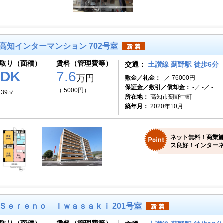
高知インターマンション 702号室
取り（面積）
賃料（管理費等）
交通：
土讃線 薊野駅 徒歩6分
2DK
7.6
万円
敷金／礼金：
-／ 76000円
保証金／敷引／償却金：
-／ -／ -
（ 5000円）
.39㎡
所在地：
高知市薊野中町
築年月：
2020年10月
ネット無料！商業
ス良好！インターネ
Ｓｅｒｅｎｏ Ｉｗａｓａｋｉ 201号室