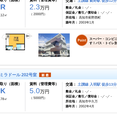
取り（面積）
賃料（管理費等）
交通：
土讃線 薊野駅 徒歩12分
1R
2.3
万円
敷金／礼金：
-／ -
保証金／敷引／償却金：
-／ -／ -
（ 2000円）
.12㎡
所在地：
高知市薊野西町
築年月：
2003年1月
スーパー・コンビ
す！バス・トイレ別
ミラドール 202号室
取り（面積）
賃料（管理費等）
交通：
土讃線 入明駅 徒歩13分
1K
5.0
万円
敷金／礼金：
-／ -
保証金／敷引／償却金：
-／ -／ -
（ 5000円）
.78㎡
所在地：
高知市中久万
築年月：
2002年4月