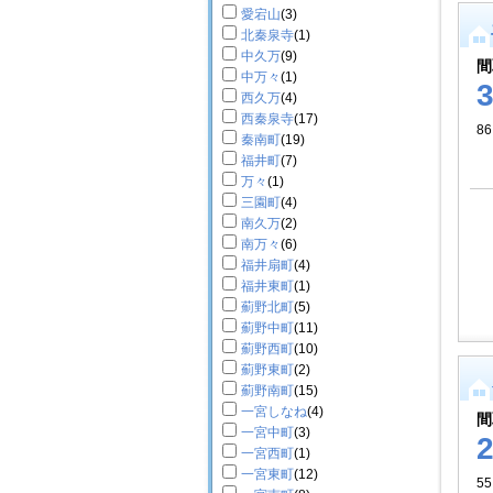
愛宕山
(3)
北秦泉寺
(1)
中久万
(9)
間
中万々
(1)
西久万
(4)
西秦泉寺
(17)
86
秦南町
(19)
福井町
(7)
万々
(1)
三園町
(4)
南久万
(2)
南万々
(6)
福井扇町
(4)
福井東町
(1)
薊野北町
(5)
薊野中町
(11)
薊野西町
(10)
薊野東町
(2)
薊野南町
(15)
一宮しなね
(4)
間
一宮中町
(3)
一宮西町
(1)
一宮東町
(12)
55