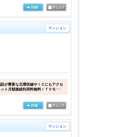
マンション
施設が豊富な北環状線やＩＣにもアクセ
ット月額接続利用料無料！ＴＶモ･･･
マンション