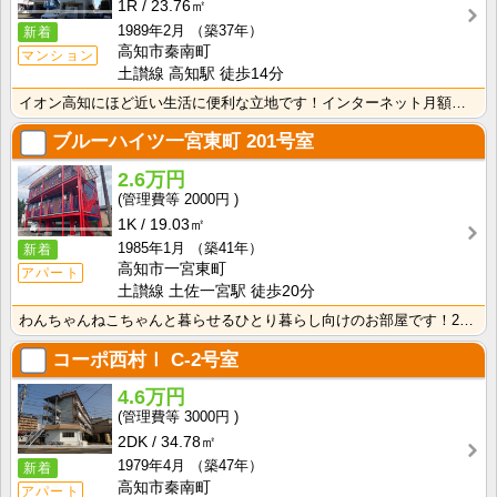
1R
23.76㎡
1989年2月
（築37年）
新着
高知市秦南町
マンション
土讃線 高知駅 徒歩14分
イオン高知にほど近い生活に便利な立地です！インターネット月額接続使用料無料なので、月々の生活費の節約･･･
ブルーハイツ一宮東町
201号室
2.6万円
2000円
1K
19.03㎡
1985年1月
（築41年）
新着
高知市一宮東町
アパート
土讃線 土佐一宮駅 徒歩20分
わんちゃんねこちゃんと暮らせるひとり暮らし向けのお部屋です！2026年6月下旬、ネット無料（Wi-F･･･
コーポ西村Ⅰ
C-2号室
4.6万円
3000円
2DK
34.78㎡
1979年4月
（築47年）
新着
高知市秦南町
アパート