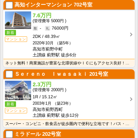
高知インターマンション
702号室
7.6万円
5000円
-
76000円
新着
2DK
48.39㎡
マンション
2020年10月
（築5年）
高知市薊野中町
土讃線 薊野駅 徒歩6分
ネット無料！商業施設が豊富な北環状線やＩＣにもアクセス良好！インターネット月額接続利用料無料！ＴＶモ･･･
Ｓｅｒｅｎｏ Ｉｗａｓａｋｉ
201号室
2.3万円
2000円
1R
15.12㎡
2003年1月
（築23年）
新着
高知市薊野西町
マンション
土讃線 薊野駅 徒歩12分
スーパー・コンビニ・飲食店が徒歩圏内で便利な立地です！バス・トイレ別なので、ゆったり湯船に浸かれます･･･
ミラドール
202号室