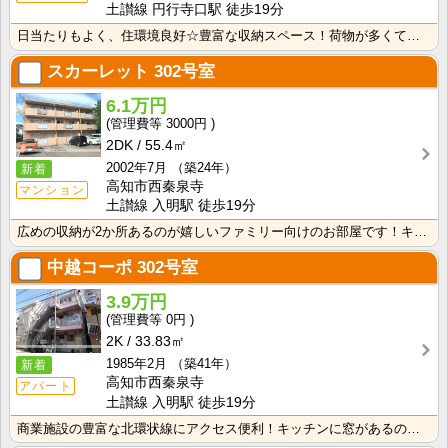
土讃線 円行寺口駅 徒歩19分
日当たりもよく、住環境良好☆豊富な収納スペース！荷物が多くても安心ですね。3口ガスシステムキッチンな･･･
スカーレット
302号室
6.1万円
3000円
2DK
55.4㎡
2002年7月
（築24年）
新着
高知市西秦泉寺
マンション
土讃線 入明駅 徒歩19分
広めの収納が2か所あるのが嬉しいファミリー向けのお部屋です！キッチンはシングルレバー水栓なので、お料･･･
中越コーポ
302号室
3.9万円
0円
2K
33.83㎡
1985年2月
（築41年）
新着
高知市西秦泉寺
アパート
土讃線 入明駅 徒歩19分
商業施設の豊富な北環状線にアクセス便利！キッチンに窓があるのでお料理中の換気ができて快適！ バストイ･･･