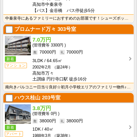
高知市中秦泉寺
【バス】金谷橋 バス停徒歩5分
中秦泉寺にあるファミリーにおすすめのお部屋です！シューズボックス・押入れ・クローゼットがあり収納充実･･･
プロムナード万々
303号室
7.0万円
3300円
70000円
70000円
新着
3LDK
64.65㎡
マンション
2002年2月
（築24年）
高知市万々
土讃線 円行寺口駅 徒歩16分
南向きバルコニー日当り良好☆初月小学校エリアのファミリー物件♪ロフトがあるので、荷物を隠すことが出来･･･
ハウス桂山
203号室
3.8万円
0円
38000円
38000円
新着
1DK
40㎡
アパート
1988年3月
（築38年）