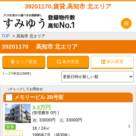
39201170,賃貸,高知市 北エリア
メ
TOP
高知市 北エリア
39201170 高知市 北エリア
エリア変更
条件変更
表示変更
1
24
～
件目
(159件)
↓チェックしてお問合せ
メモリービル
2B号室
3.3万円
0円
33000円
33000円
新着
1K
24㎡
アパート
1996年7月
（築30年）