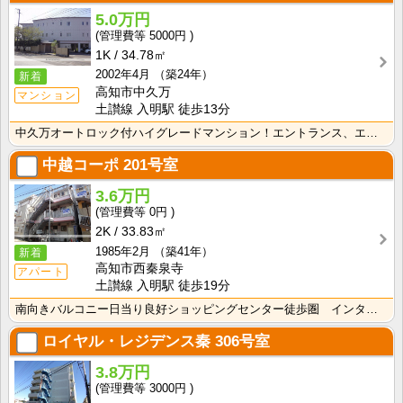
5.0万円
5000円
1K
34.78㎡
2002年4月
（築24年）
新着
高知市中久万
マンション
土讃線 入明駅 徒歩13分
中久万オートロック付ハイグレードマンション！エントランス、エレベーターホールとてもおしゃれです！！ ･･･
中越コーポ
201号室
3.6万円
0円
2K
33.83㎡
1985年2月
（築41年）
新着
高知市西秦泉寺
アパート
土讃線 入明駅 徒歩19分
南向きバルコニー日当り良好ショッピングセンター徒歩圏 インターネット光ファイバー対応
ロイヤル・レジデンス秦
306号室
3.8万円
3000円