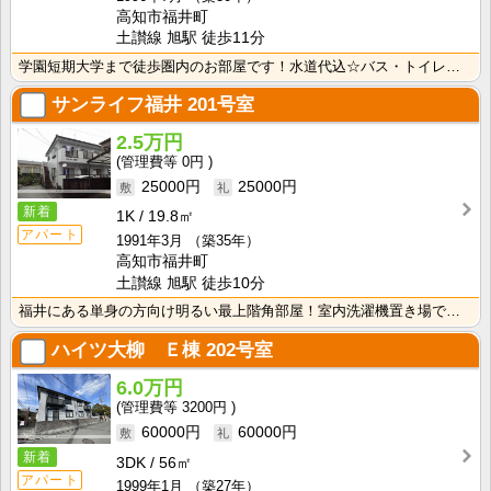
高知市福井町
土讃線 旭駅 徒歩11分
学園短期大学まで徒歩圏内のお部屋です！水道代込☆バス・トイレ別なので、ゆったり湯船に浸かれますね！
サンライフ福井
201号室
2.5万円
0円
25000円
25000円
新着
1K
19.8㎡
アパート
1991年3月
（築35年）
高知市福井町
土讃線 旭駅 徒歩10分
福井にある単身の方向け明るい最上階角部屋！室内洗濯機置き場で天候の悪い日のお洗濯も快適！
ハイツ大柳 Ｅ棟
202号室
6.0万円
3200円
60000円
60000円
新着
3DK
56㎡
アパート
1999年1月
（築27年）