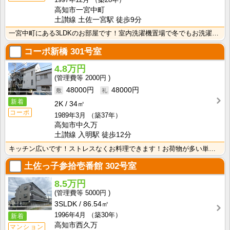
高知市一宮中町
土讃線 土佐一宮駅 徒歩9分
一宮中町にある3LDKのお部屋です！室内洗濯機置場で冬でもお洗濯快適！
コーポ新橋
301号室
4.8万円
2000円
48000円
48000円
新着
2K
34㎡
コーポ
1989年3月
（築37年）
高知市中久万
土讃線 入明駅 徒歩12分
キッチン広いです！ストレスなくお料理できます！お荷物が多い単身者の方にもオススメの2Ｋタイプのお部屋･･･
土佐っ子参拾壱番館
302号室
8.5万円
5000円
3SLDK
86.54㎡
1996年4月
（築30年）
新着
高知市西久万
マンション