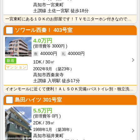
高知市一宮東町
土讃線 土佐一宮駅 徒歩18分
一宮東町にある１ＤＫのお部屋です！ＴＶモニターホン付きなので来客時も安心ですね！
ソワール西秦Ⅰ
403号室
4.0万円
3000円
40000円
40000円
新着
1DK
30㎡
マンション
2002年9月
（築23年）
高知市西秦泉寺
土讃線 入明駅 徒歩17分
イオンモールに近くて便利！ＡＬＳＯＫ完備♪バストイレ別・独立洗面台付きです！ お部屋は広めの８帖です･･･
島田ハイツ
301号室
5.5万円
0円
2DK
39㎡
1988年1月
（築38年）
高知市福井東町