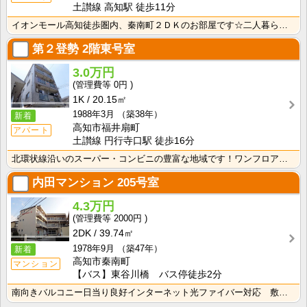
土讃線 高知駅 徒歩11分
イオンモール高知徒歩圏内、秦南町２ＤＫのお部屋です☆二人暮らしはもちろんですが、広めの一人暮らしもで･･･
第２登勢
2階東号室
3.0万円
0円
1K
20.15㎡
1988年3月
（築38年）
新着
高知市福井扇町
アパート
土讃線 円行寺口駅 徒歩16分
北環状線沿いのスーパー・コンビニの豊富な地域です！ワンフロアに2世帯ずつなので窓が多く、風通しの良い･･･
内田マンション
205号室
4.3万円
2000円
2DK
39.74㎡
1978年9月
（築47年）
新着
高知市秦南町
マンション
【バス】東谷川橋 バス停徒歩2分
南向きバルコニー日当り良好インターネット光ファイバー対応 敷金・礼金0円！