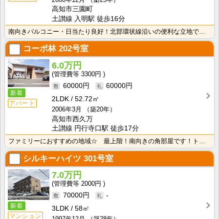
高知市三園町
土讃線 入明駅 徒歩16分
南向きバルコニー・日当たり良好！北部環状線沿いの便利な立地です！ＴＶモニターホン付きなので来客時も安･･･
コーポ林
202号室
6.0万円
3300円
60000円
60000円
新着
2LDK
52.72㎡
アパート
2006年3月
（築20年）
高知市西久万
土讃線 円行寺口駅 徒歩17分
ファミリーにおすすめの地域☆ 最上階！南向きの角部屋です！トイレは温水洗浄便座付き！キッチンには窓が･･･
シルキーハイツ
301号室
7.0万円
2000円
70000円
-
新着
3LDK
58㎡
マンション
1997年12月
（築28年）