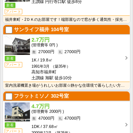
土讃線 円行寺口駅 徒歩8分
新着
アパート
福井東町・2ＤＫのお部屋です！端部屋なので窓が多く通気性・採光性良好！
サンライフ福井
104号室
2.7万円
0円
27000円
27000円
新着
1K
19.8㎡
アパート
1991年3月
（築35年）
高知市福井町
土讃線 旭駅 徒歩10分
室内洗濯機置き場がうれしいお部屋☆静かな住環境で暮らしたい方にオススメ！ 角部屋なので窓が多く、明る･･･
フラットミソノ
302号室
4.7万円
2000円
47000円
47000円
新着
1DK
37.68㎡
アパート
2000年12月
（築25年）