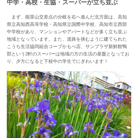
中学・高校・生協・スーパーが立ち並ぶ
まず、能茶山交差点の分岐を右へ進んだ北方面は、高知
県立高知西高等学校・高知県立国際中学校、高知市立西部
中学校があり、マンションやアパートなどが多く立ち並ぶ
地域となっています。また、道路を挟むように建てられた
こうち生活協同組合コープかもべ店、サンプラザ新鮮館鴨
部という2軒のスーパーは地域の方の生活の基盤となってお
り、夕方になると下校中の学生でにぎわいます！