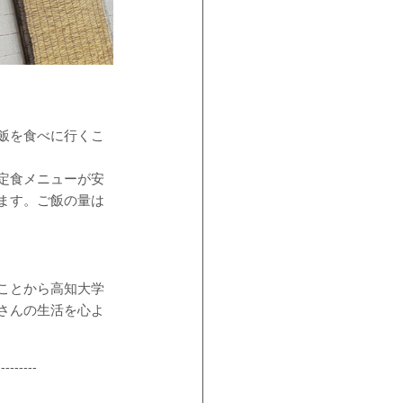
飯を食べに行くこ
定食メニューが安
ます。ご飯の量は
ことから高知大学
さんの生活を心よ
---------