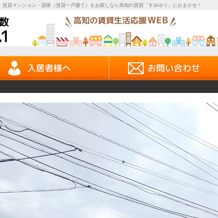
・賃貸マンション・貸家（賃貸一戸建て）をお探しなら高知の賃貸「すみゆう」におまかせ！