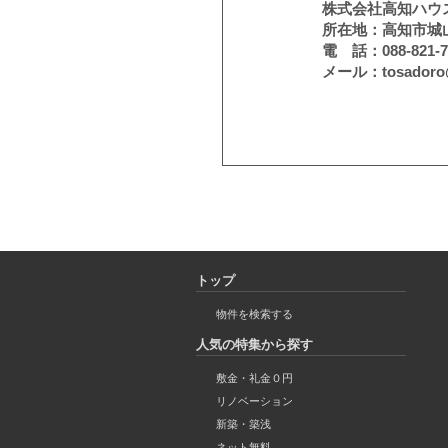
株式会社高知ハウ
所在地：高知市城山
電 話：088-821-7
メール：tosadoro@k
トップ
物件を検索する
人気の特集から探す
敷金・礼金０円
リノベーション
新築・築浅
ネット無料