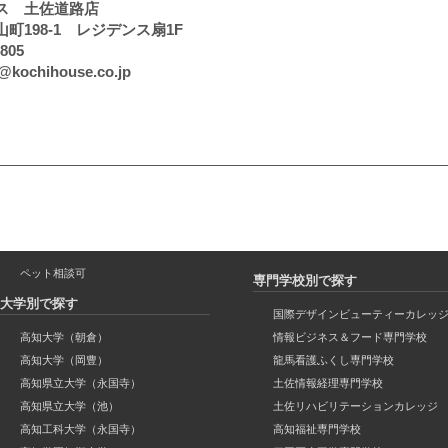
ス 土佐道路店
町198-1 レジデンス扇1F
805
ochihouse.co.jp
ペット相談可
専門学校別で探す
大学別で探す
国際デザインビューティーカレッ
高知大学（朝倉）
情報ビジネス＆フード専門学校
高知大学（岡豊）
龍馬看護ふくし専門学校
高知県立大学（永国寺）
土佐情報経理専門学校
高知県立大学（池）
土佐リハビリテーションカレッジ
高知工科大学（永国寺）
高知福祉専門学校