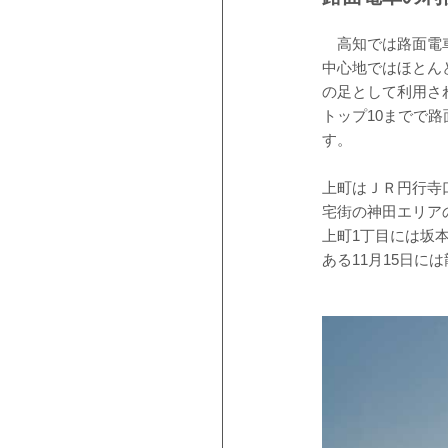
高知では路面電車
中心地ではほとん
の足として利用さ
トップ10までで路
す。
上町はＪＲ円行寺
宅街の神田エリア
上町1丁目には坂
ある11月15日