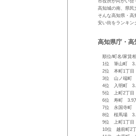
市役所が向かい合
高知城の南、県民
そんな高知県・高知
安い街をランキン
高知県庁・高
順位/町名/家賃
1位 筆山町 3.
2位 本町1丁目 
3位 山ノ端町 3
4位 入明町 3.
5位 上町2丁目 
6位 寿町 3.9
7位 永国寺町 3
8位 桜馬場 3.
9位 上町1丁目 
10位 越前町2丁