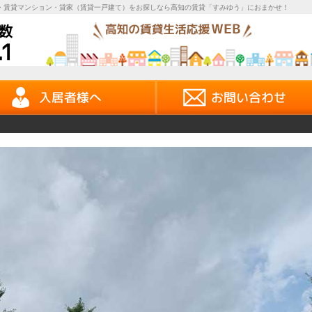
・賃貸マンション・貸家（賃貸一戸建て）をお探しなら高知の賃貸「すみゆう」におまかせ！