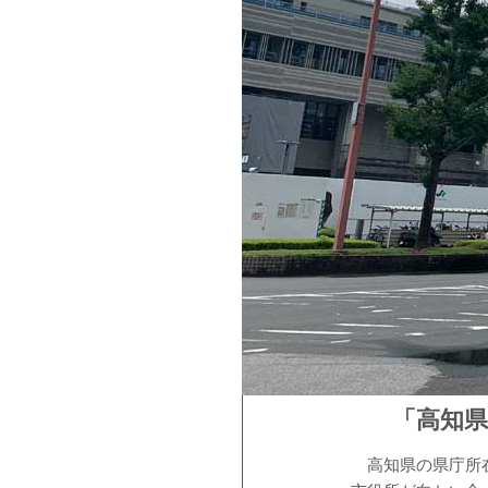
「高知
高知県の県庁所在