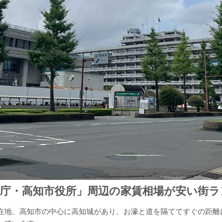
県庁・高知市役所」周辺の家賃相場が安い街ラ
地、高知市の中心に高知城があり、お濠と道を隔ててすぐの距離