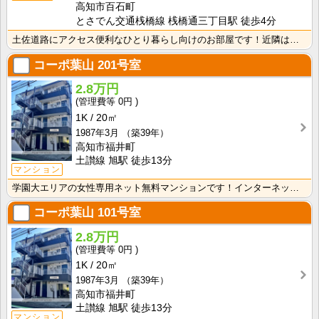
高知市百石町
とさでん交通桟橋線 桟橋通三丁目駅 徒歩4分
土佐道路にアクセス便利なひとり暮らし向けのお部屋です！近隣はスーパーやコンビニの豊富な暮らしやすいエ･･･
コーポ葉山
201号室
2.8万円
0円
1K
20㎡
1987年3月
（築39年）
高知市福井町
土讃線 旭駅 徒歩13分
マンション
学園大エリアの女性専用ネット無料マンションです！インターネット月額接続使用無料なので、月々の生活費の･･･
コーポ葉山
101号室
2.8万円
0円
1K
20㎡
1987年3月
（築39年）
高知市福井町
土讃線 旭駅 徒歩13分
マンション