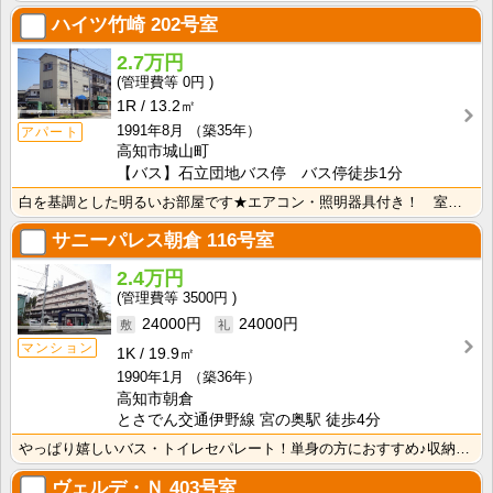
ハイツ竹崎
202号室
2.7万円
0円
1R
13.2㎡
1991年8月
（築35年）
アパート
高知市城山町
【バス】石立団地バス停 バス停徒歩1分
白を基調とした明るいお部屋です★エアコン・照明器具付き！ 室内洗濯機置場 端部屋
サニーパレス朝倉
116号室
2.4万円
3500円
24000円
24000円
マンション
1K
19.9㎡
1990年1月
（築36年）
高知市朝倉
とさでん交通伊野線 宮の奥駅 徒歩4分
やっぱり嬉しいバス・トイレセパレート！単身の方におすすめ♪収納スペースあり！ＩＨクッキングヒーター1･･･
ヴェルデ・Ｎ
403号室