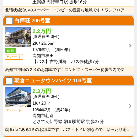
土讃線 円行寺口駅 徒歩16分
北環状線沿いのスーパー・コンビニの豊富な地域です！ワンフロアに2世帯ずつなので窓が多く、風通しの良い･･･
白樺荘
206号室
2.2万円
0円
2K
26.5㎡
1976年1月
（築50年）
新着
高知市神田
アパート
【バス】吉野川橋 バス停徒歩7分
高知市神田の２Ｋのお部屋です！コンビニ・スーパー徒歩圏内で便利です！バス・トイレ別なので、ゆったり湯･･･
朝倉ニュータウンハイツ
103号室
2.3万円
0円
1K
20㎡
1984年2月
（築42年）
アパート
高知市朝倉
とさでん伊野線 朝倉駅前駅 徒歩27分
朝倉己にある1Ｋのお部屋です！バス・トイレ別なので、ゆったり湯船に浸かれますね！