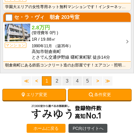
学園大エリアの女性専用ネット無料マンションです！インターネット月額接続使用無料なので、月々の生活費の･･･
セ・ラ・ヴィ 朝倉
203号室
2.8万円
0円
1R
19.88㎡
マンション
1990年11月
（築35年）
高知市朝倉南町
とさでん交通伊野線 曙町東町駅 徒歩14分
朝倉南町にある鉄筋コンクリート造のお部屋です！エアコン・照明器具が付いて初期費用の節約になりますね！
≪
<
1
2
3
4
5
>
≫
エリア変更
条件変更
ホームに戻る
PC向けサイトへ