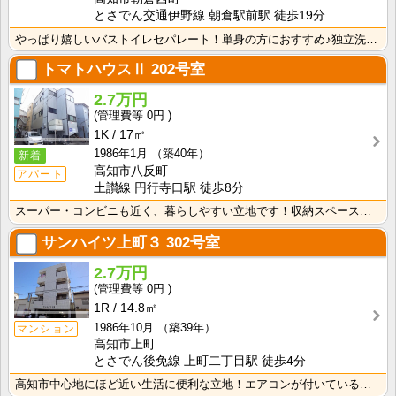
とさでん交通伊野線 朝倉駅前駅 徒歩19分
やっぱり嬉しいバストイレセパレート！単身の方におすすめ♪独立洗面台があるので、忙しい朝の身支度が快適･･･
トマトハウスⅡ
202号室
2.7万円
0円
1K
17㎡
1986年1月
（築40年）
新着
高知市八反町
アパート
土讃線 円行寺口駅 徒歩8分
スーパー・コンビニも近く、暮らしやすい立地です！収納スペースあり♪キッチンに窓がついているので、お料･･･
サンハイツ上町３
302号室
2.7万円
0円
1R
14.8㎡
1986年10月
（築39年）
マンション
高知市上町
とさでん後免線 上町二丁目駅 徒歩4分
高知市中心地にほど近い生活に便利な立地！エアコンが付いているので初期費用の節約になりますね！