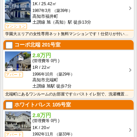
1K
25.42㎡
1987年3月
（築39年）
高知市福井町
土讃線 旭（高知）駅 徒歩13分
マンション
学園大エリアの女性専用ネット無料マンションです！仕切りが付いたクローゼットで収納しやすいですね！
コーポ北端
201号室
2.8万円
0円
1R
22㎡
1996年10月
（築29年）
アパート
高知市北端町
土讃線 旭駅 徒歩7分
北端町にあるワンルームのお部屋です☆バストイレ別で、洗濯機置き場も室内です♪
ホワイトパレス
105号室
2.8万円
0円
1K
20㎡
1992年11月
（築33年）
アパート