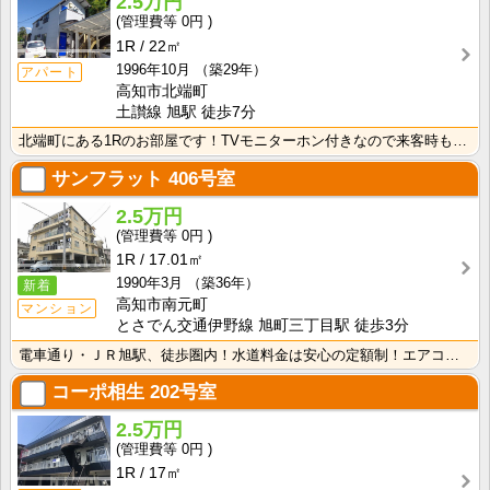
2.5万円
0円
1R
22㎡
1996年10月
（築29年）
アパート
高知市北端町
土讃線 旭駅 徒歩7分
北端町にある1Rのお部屋です！TVモニターホン付きなので来客時も安心！室内に洗濯機を置けるので家電を･･･
サンフラット
406号室
2.5万円
0円
1R
17.01㎡
1990年3月
（築36年）
新着
高知市南元町
マンション
とさでん交通伊野線 旭町三丁目駅 徒歩3分
電車通り・ＪＲ旭駅、徒歩圏内！水道料金は安心の定額制！エアコン付きで初期費用を節約！
コーポ相生
202号室
2.5万円
0円
1R
17㎡