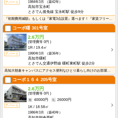
1984年3月
（築42年）
アパート
高知市宝永町
とさでん後免線 宝永町駅 徒歩9分
『初期費用減額』もしくは『家電3点設置』選べます！『家賃フリーレント1ヶ月・鍵交換費用免除』ｏｒ『洗･･･
コーポ曙
301号室
2.6万円
0円
1R
19.4㎡
1990年3月
（築36年）
アパート
高知市曙町
とさでん交通伊野線 曙町東町駅 徒歩2分
高知大朝倉キャンパスにアクセス便利なひとり暮らし向けのお部屋！インターネット月額接続利用料無料・水道･･･
コーポ１６４
205号室
2.6万円
0円
40000円
26000円
アパート
1K
18.58㎡
1986年3月
（築40年）
高知市朝倉西町