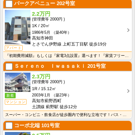
パークアベニュー
202号室
2.2万円
2000円
1K
20㎡
1986年5月
（築40年）
高知市神田
とさでん伊野線 上町五丁目駅 徒歩19分
アパート
『初期費用減額』もしくは『家電3点設置』選べます！『家賃フリーレント1ヶ月・鍵交換費用免除』ｏｒ『洗･･･
Ｓｅｒｅｎｏ Ｉｗａｓａｋｉ
201号室
2.3万円
2000円
1R
15.12㎡
2003年1月
（築23年）
新着
高知市薊野西町
マンション
土讃線 薊野駅 徒歩12分
スーパー・コンビニ・飲食店が徒歩圏内で便利な立地です！バス・トイレ別なので、ゆったり湯船に浸かれます･･･
コーポ北端
101号室