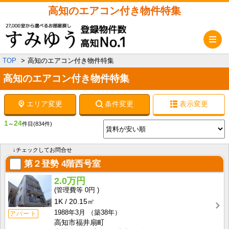
高知のエアコン付き物件特集
メ
TOP
高知のエアコン付き物件特集
高知のエアコン付き物件特集
エリア変更
条件変更
表示変更
1
24
～
件目
(834件)
↓チェックしてお問合せ
第２登勢
4階西号室
2.0万円
0円
1K
20.15㎡
1988年3月
（築38年）
アパート
高知市福井扇町