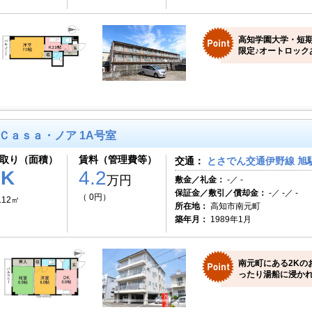
高知学園大学・短
限定♪オートロック
Ｃａｓａ・ノア 1A号室
取り（面積）
賃料（管理費等）
交通：
とさでん交通伊野線 旭駅
2K
4.2
万円
敷金／礼金：
-／ -
保証金／敷引／償却金：
-／ -／ -
（ 0円）
.12㎡
所在地：
高知市南元町
築年月：
1989年1月
南元町にある2Kの
ったり湯船に浸か