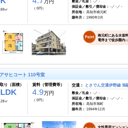
2K
4.7
万円
敷金／礼金：
-／ -
保証金／敷引／償却金：
-／ -／ -
（ 0円）
.69㎡
所在地：
高知市南元町
築年月：
1990年3月
南元町にある水道
電停まで徒歩圏内♪
アサヒコート 110号室
取り（面積）
賃料（管理費等）
交通：
とさでん交通伊野線 旭駅
1LDK
4.9
万円
敷金／礼金：
-／ -
保証金／敷引／償却金：
-／ -／ -
（ 0円）
.28㎡
所在地：
高知市旭町
築年月：
1994年12月
女性専用マンショ