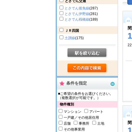
とさでん交通
とさでん後免線
(287)
とさでん伊野線
(281)
とさでん桟橋線
(189)
間
ＪＲ四国
土讃線
(175)
2
駅を絞り込む
条件を指定
■ご希望の条件をお選びください。
（複数選択が可能です。）
物件種別
マンション
アパート
一戸建／その他居住用
間
店舗
事務所
土地
その他事業用