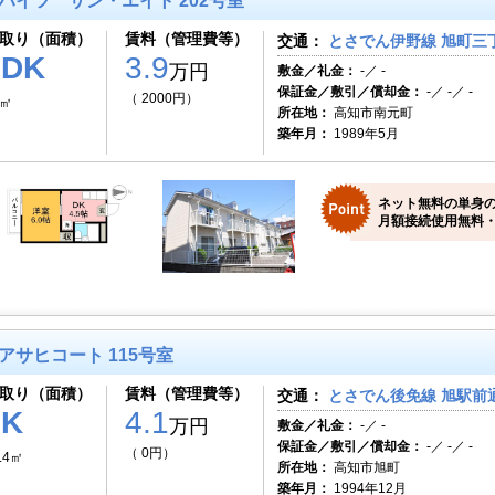
ハイツ サン・エイト 202号室
取り（面積）
賃料（管理費等）
交通：
とさでん伊野線 旭町三丁
1DK
3.9
万円
敷金／礼金：
-／ -
保証金／敷引／償却金：
-／ -／ -
（ 2000円）
0㎡
所在地：
高知市南元町
築年月：
1989年5月
ネット無料の単身
月額接続使用無料・
アサヒコート 115号室
取り（面積）
賃料（管理費等）
交通：
とさでん後免線 旭駅前通
1K
4.1
万円
敷金／礼金：
-／ -
保証金／敷引／償却金：
-／ -／ -
（ 0円）
.4㎡
所在地：
高知市旭町
築年月：
1994年12月