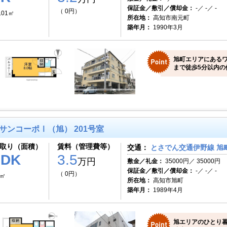
保証金／敷引／償却金：
-／ -／ -
（ 0円）
.01㎡
所在地：
高知市南元町
築年月：
1990年3月
旭町エリアにあるワ
まで徒歩5分以内の
サンコーポⅠ（旭） 201号室
取り（面積）
賃料（管理費等）
交通：
とさでん交通伊野線 旭町
1DK
3.5
万円
敷金／礼金：
35000円／ 35000円
保証金／敷引／償却金：
-／ -／ -
（ 0円）
0㎡
所在地：
高知市旭町
築年月：
1989年4月
旭エリアのひとり