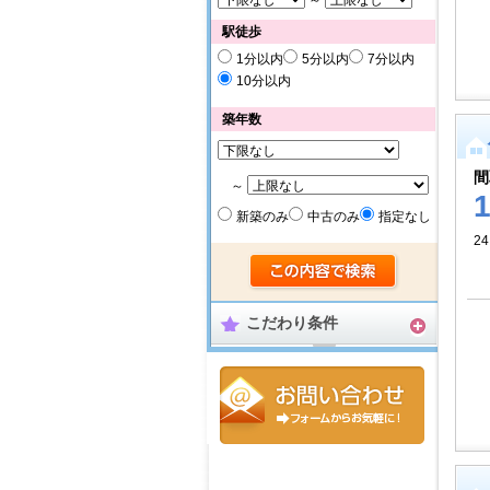
～
駅徒歩
1分以内
5分以内
7分以内
10分以内
築年数
間
～
新築のみ
中古のみ
指定なし
24
こだわり条件