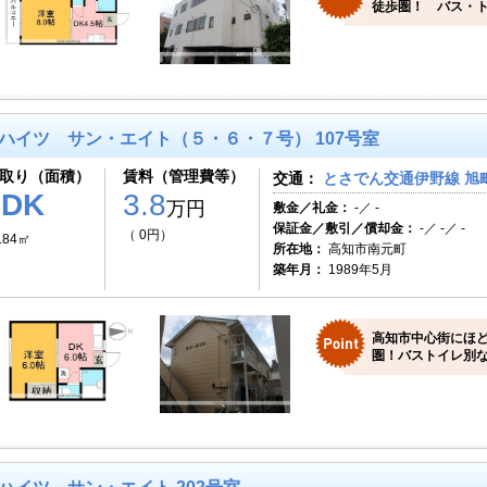
徒歩圏！ バス・ト
ハイツ サン・エイト（５・６・７号） 107号室
取り（面積）
賃料（管理費等）
交通：
とさでん交通伊野線 旭町
1DK
3.8
万円
敷金／礼金：
-／ -
保証金／敷引／償却金：
-／ -／ -
（ 0円）
.84㎡
所在地：
高知市南元町
築年月：
1989年5月
高知市中心街にほ
圏！バストイレ別な