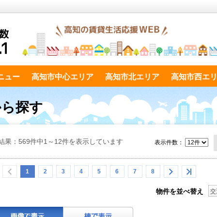
ニュー
高知市中心エリア
高知市北エリア
高知市西エ
から探す
結果：569件中1～12件を表示しています
表示件数：
1
2
3
4
5
6
7
8
物件を並べ替え
交