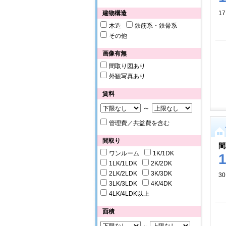
建物構造
17
木造
鉄筋系・鉄骨系
その他
画像有無
間取り図あり
外観写真あり
賃料
～
管理費／共益費を含む
間取り
間
ワンルーム
1K/1DK
1LK/1LDK
2K/2DK
2LK/2LDK
3K/3DK
3
3LK/3LDK
4K/4DK
4LK/4LDK以上
面積