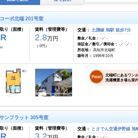
コーポ北端 201号室
取り（面積）
賃料（管理費等）
交通：
土讃線 旭駅 徒歩7分
1R
2.8
万円
敷金／礼金：
-／ -
保証金／敷引／償却金：
-／ -／ -
（ 0円）
2㎡
所在地：
高知市北端町
築年月：
1996年10月
北端町にあるワン
洗濯機置き場も室内
サンフラット 305号室
取り（面積）
賃料（管理費等）
交通：
とさでん交通伊野線 旭町
1R
3.2
万円
敷金／礼金：
-／ -