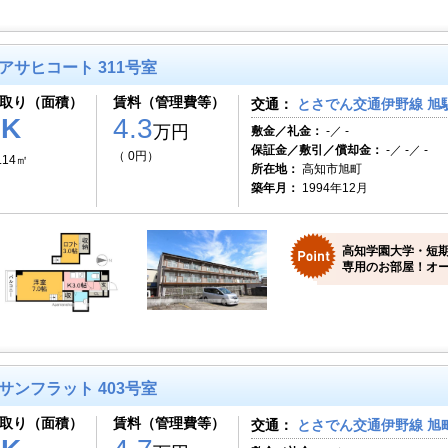
アサヒコート 311号室
取り（面積）
賃料（管理費等）
交通：
とさでん交通伊野線 旭駅
1K
4.3
万円
敷金／礼金：
-／ -
保証金／敷引／償却金：
-／ -／ -
（ 0円）
.14㎡
所在地：
高知市旭町
築年月：
1994年12月
高知学園大学・短
専用のお部屋！オー
サンフラット 403号室
取り（面積）
賃料（管理費等）
交通：
とさでん交通伊野線 旭町