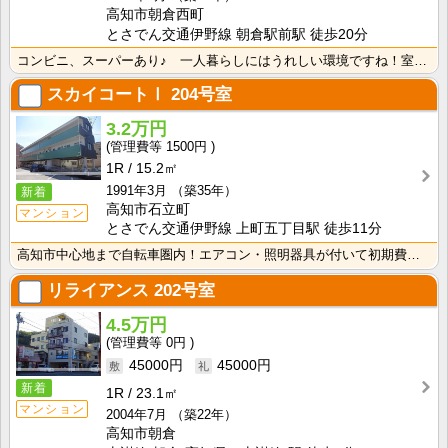
高知市朝倉西町
とさでん交通伊野線 朝倉駅前駅 徒歩20分
コンビニ、スーパーあり♪ 一人暮らしにはうれしい環境ですね！室内物干し付きなので雨の日のお洗濯に便利･･･
スカイコートⅠ
204号室
3.2万円
1500円
1R
15.2㎡
1991年3月
（築35年）
新着
高知市石立町
マンション
とさでん交通伊野線 上町五丁目駅 徒歩11分
高知市中心地まで自転車圏内！エアコン・照明器具が付いて初期費用の節約になりますね！
リライアンス
202号室
4.5万円
0円
45000円
45000円
新着
1R
23.1㎡
マンション
2004年7月
（築22年）
高知市朝倉