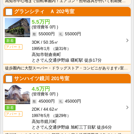
高知市中心地まで自転車圏内！エアコン・照明器具が付いて初期費用の節約になりますね！
グランシティ Ａ
202号室
5.5万円
0円
55000円
55000円
新着
3DK
50.35㎡
アパート
1995年1月
（築31年）
高知市朝倉南町
とさでん交通伊野線 曙町駅 徒歩17分
徒歩圏内に大型スーパー・ドラッグストア・コンビニがあります♪室内に洗濯機を置けるので家電を大切に使え･･･
サンハイツ鏡川
201号室
4.5万円
0円
45000円
45000円
新着
2DK
44.62㎡
アパート
1997年5月
（築29年）
高知市鏡川町
とさでん交通伊野線 旭町三丁目駅 徒歩6分