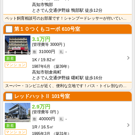
高知市鴨部
とさでん交通伊野線 鴨部駅 徒歩12分
ペット飼育相談可のお部屋です！シャンプードレッサーが付いているので忙しい朝の身支度も快適です！
第１０つくもコーポ
610号室
3.1万円
3000円
31000円
-
新着
1K
19.82㎡
マンション
1987年6月
（築39年）
高知市朝倉南町
とさでん交通伊野線 曙町駅 徒歩16分
スーパー・コンビニが近く、便利な立地です！バス・トイレ別なので、ゆったり湯船に浸かれますね！
レッドハットⅡ
101号室
2.9万円
0円
40000円
-
新着
1R
16.5㎡
マンション
1995年3月
（築31年）