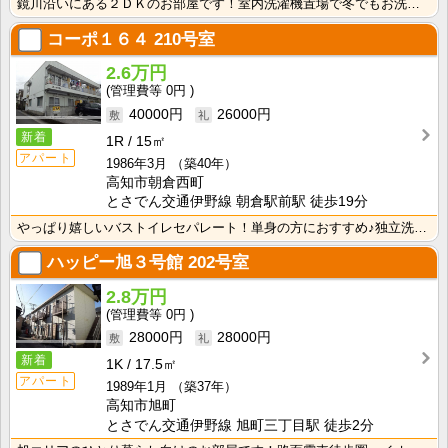
鏡川沿いにある２ＤＫのお部屋です！室内洗濯機置場で冬でもお洗濯快適！独立洗面台が付いているので忙しい･･･
コーポ１６４
210号室
2.6万円
0円
40000円
26000円
新着
1R
15㎡
アパート
1986年3月
（築40年）
高知市朝倉西町
とさでん交通伊野線 朝倉駅前駅 徒歩19分
やっぱり嬉しいバストイレセパレート！単身の方におすすめ♪独立洗面台があるので、忙しい朝の身支度が快適･･･
ハッピー旭３号館
202号室
2.8万円
0円
28000円
28000円
新着
1K
17.5㎡
アパート
1989年1月
（築37年）
高知市旭町
とさでん交通伊野線 旭町三丁目駅 徒歩2分