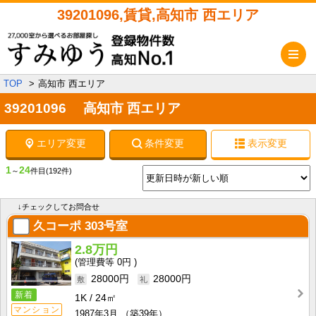
39201096,賃貸,高知市 西エリア
メ
TOP
高知市 西エリア
39201096 高知市 西エリア
エリア変更
条件変更
表示変更
1
24
～
件目
(192件)
↓チェックしてお問合せ
久コーポ
303号室
2.8万円
0円
28000円
28000円
新着
1K
24㎡
マンション
1987年3月
（築39年）