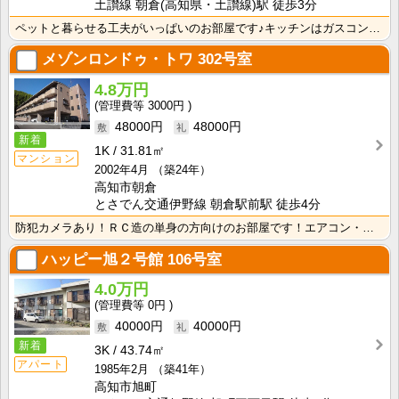
土讃線 朝倉(高知県・土讃線)駅 徒歩3分
ペットと暮らせる工夫がいっぱいのお部屋です♪キッチンはガスコンロ付き！
メゾンロンドゥ・トワ
302号室
4.8万円
3000円
48000円
48000円
新着
1K
31.81㎡
マンション
2002年4月
（築24年）
高知市朝倉
とさでん交通伊野線 朝倉駅前駅 徒歩4分
防犯カメラあり！ＲＣ造の単身の方向けのお部屋です！エアコン・照明器具が付いて初期費用の節約になります･･･
ハッピー旭２号館
106号室
4.0万円
0円
40000円
40000円
新着
3K
43.74㎡
アパート
1985年2月
（築41年）
高知市旭町