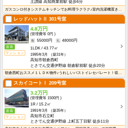
土讃線 高知商業前駅 徒歩6分
ガスコンロ付きシステムキッチンでお料理ラクラク♪室内洗濯機置き場・独立洗面台付き♪ 水回りにこだわり･･･
レッドハットⅡ
301号室
4.8万円
0円
55000円
48000円
新着
1LDK
43.77㎡
マンション
1995年3月
（築31年）
高知市朝倉西町
とさでん交通伊野線 朝倉駅前駅 徒歩20分
朝倉西町おススメ１ＬＤＫ物件♪うれしいバストイレセパレート！収納スペースがあるので荷物が片付きます！
スカイコートⅠ
209号室
3.2万円
1500円
1R
15.2㎡
1991年3月
（築35年）
新着
高知市石立町
マンション
とさでん交通伊野線 上町五丁目駅 徒歩11分