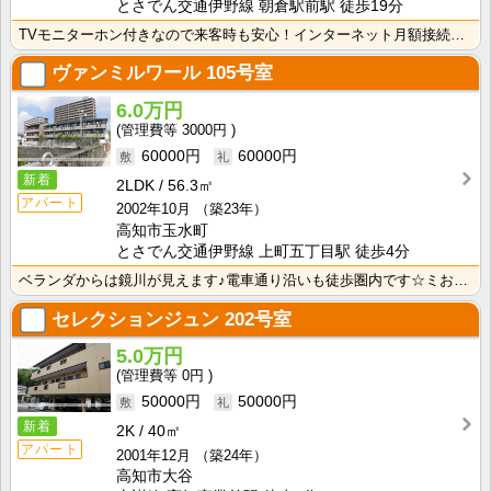
とさでん交通伊野線 朝倉駅前駅 徒歩19分
TVモニターホン付きなので来客時も安心！インターネット月額接続使用無料なので、月々の生活費の節約にも･･･
ヴァンミルワール
105号室
6.0万円
3000円
60000円
60000円
新着
2LDK
56.3㎡
アパート
2002年10月
（築23年）
高知市玉水町
とさでん交通伊野線 上町五丁目駅 徒歩4分
ベランダからは鏡川が見えます♪電車通り沿いも徒歩圏内です☆ミお部屋も広いのでベット置いてソファだって･･･
セレクションジュン
202号室
5.0万円
0円
50000円
50000円
新着
2K
40㎡
アパート
2001年12月
（築24年）
高知市大谷