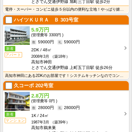
とさでん交通伊野線 旭町三丁目駅 徒歩2分
電停・スーパー・コンビニ徒歩５分以内の便利な立地！やっぱり嬉しいバス・トイレ別！収納スペースが２か所･･･
ハイツＫＵＲＡ Ｂ
303号室
5.9万円
3300円
59000円
59000円
新着
2DK
48㎡
アパート
2008年3月
（築18年）
高知市神田
とさでん交通伊野線 上町五丁目駅 徒歩26分
高知市神田にある2DKのお部屋です！システムキッチンなのでコンロを用意しなくていいですね！ クローゼ･･･
久コーポ
202号室
2.8万円
0円
28000円
28000円
新着
1K
24㎡
マンション
1987年3月
（築39年）
高知市鵜来巣