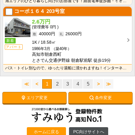
旭エリアのひとり暮らし向けのお部屋です！路面電車徒歩圏・イオン旭町店も近く、便利な立地です！ キッチ･･･
コーポ１６４
203号室
2.6万円
0円
40000円
26000円
新着
1K
18.58㎡
アパート
1986年3月
（築40年）
高知市朝倉西町
とさでん交通伊野線 朝倉駅前駅 徒歩19分
バス・トイレ別なので、ゆったり湯船に浸かれますね！インターネット月額接続使用無料なので、月々の生活費･･･
≪
<
1
2
3
4
5
>
≫
エリア変更
条件変更
ホームに戻る
PC向けサイトへ