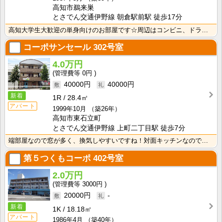
高知市鵜来巣
とさでん交通伊野線 朝倉駅前駅 徒歩17分
高知大学生大歓迎の単身向けのお部屋です☆周辺はコンビニ、ドラッグストア有ります！！
コーポサンセール
302号室
4.0万円
0円
40000円
40000円
新着
1R
28.4㎡
アパート
1999年10月
（築26年）
高知市東石立町
とさでん交通伊野線 上町二丁目駅 徒歩7分
端部屋なので窓が多く、換気しやすいですね！対面キッチンなのでお料理中の視野も開放的♪ バス・トイレ別･･･
第５つくもコーポ
402号室
2.0万円
3000円
20000円
-
新着
1K
18.18㎡
アパート
1986年4月
（築40年）