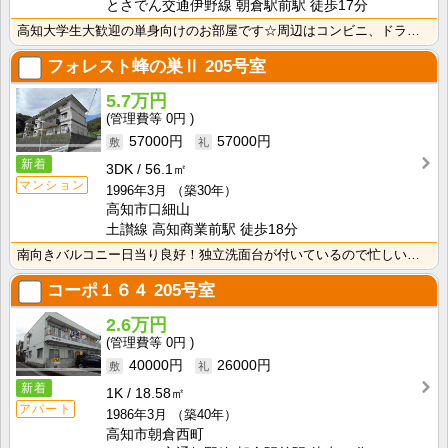
とさでん交通伊野線 朝倉駅前駅 徒歩17分
高知大学生大歓迎の単身向けのお部屋です☆周辺はコンビニ、ドラッグストア有ります！！
フォレスト蜂の巣Ⅱ
205号室
5.7万円
0円
57000円
57000円
新着
3DK
56.1㎡
マンション
1996年3月
（築30年）
高知市口細山
土讃線 高知商業前駅 徒歩18分
南向きバルコニー日当り良好！独立洗面台が付いているので忙しい朝の身支度も快適です！
コーポ１６４
205号室
2.6万円
0円
40000円
26000円
新着
1K
18.58㎡
アパート
1986年3月
（築40年）
高知市朝倉西町