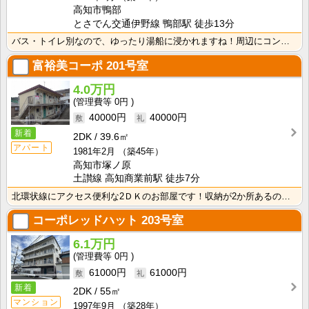
高知市鴨部
とさでん交通伊野線 鴨部駅 徒歩13分
バス・トイレ別なので、ゆったり湯船に浸かれますね！周辺にコンビニやスーパー、飲食店がり生活に困りませ･･･
富裕美コーポ
201号室
4.0万円
0円
40000円
40000円
新着
2DK
39.6㎡
アパート
1981年2月
（築45年）
高知市塚ノ原
土讃線 高知商業前駅 徒歩7分
北環状線にアクセス便利な2ＤＫのお部屋です！収納が2か所あるので荷物の多い方も安心ですね！ 南向きバ･･･
コーポレッドハット
203号室
6.1万円
0円
61000円
61000円
新着
2DK
55㎡
マンション
1997年9月
（築28年）