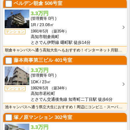
ベルデン朝倉
506号室
3.3万円
0円
1R
23.08㎡
1991年5月
（築35年）
マンション
高知市朝倉南町
とさでん伊野線 曙町駅 徒歩14分
朝倉キャンパスへ通う高知大生へもおすすめ！インターネット月額使用料無料！敷金・礼金なし！エアコン・照･･･
藤本商事第三ビル
401号室
3.3万円
0円
1DK
23㎡
1992年5月
（築34年）
マンション
高知市若松町
とさでん交通後免線 知寄町二丁目駅 徒歩6分
池キャンパスへ通う県立大生におすすめ！周辺にコンビニ・スーパーあり！敷金・礼金なし！エアコン付きで初･･･
塚ノ原マンション
302号室
3.3万円