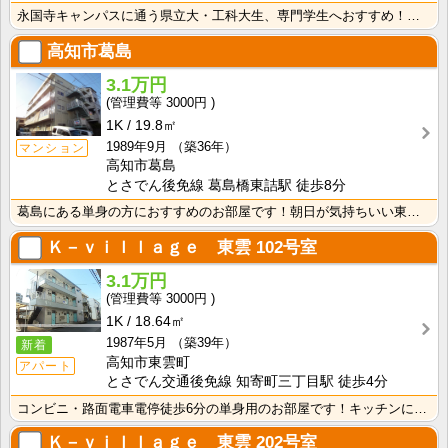
永国寺キャンパスに通う県立大・工科大生、専門学生へおすすめ！敷金・礼金なし！エアコン・照明器具付きで･･･
高知市葛島
3.1万円
3000円
1K
19.8㎡
1989年9月
（築36年）
マンション
高知市葛島
とさでん後免線 葛島橋東詰駅 徒歩8分
葛島にある単身の方におすすめのお部屋です！朝日が気持ちいい東向き！ 大きな道路に出やすいので高知市中･･･
Ｋ－ｖｉｌｌａｇｅ 東雲
102号室
3.1万円
3000円
1K
18.64㎡
1987年5月
（築39年）
新着
高知市東雲町
アパート
とさでん交通後免線 知寄町三丁目駅 徒歩4分
コンビニ・路面電車電停徒歩6分の単身用のお部屋です！キッチンに窓があるのでお料理中の換気に便利！ バ･･･
Ｋ－ｖｉｌｌａｇｅ 東雲
202号室