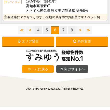
1985年4月
（築41年）
マンション
高知市高須新町
とさでん後免線 県立美術館通駅 徒歩8分
主要道路にアクセスしやすい立地の単身用のお部屋です！ペット飼育相談可☆南向きバルコニー・日当たり良好･･･
≪
<
4
5
6
7
8
>
≫
エリア変更
条件変更
ホームに戻る
PC向けサイトへ
Copyright © KochiHouse, Co,ltd. All Rights Reserved.