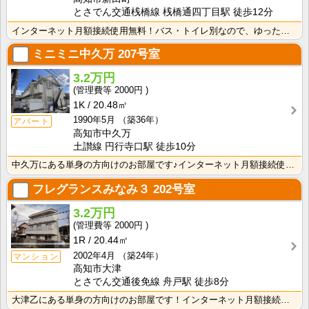
とさでん交通桟橋線 桟橋通四丁目駅 徒歩12分
インターネット月額接続使用無料！バス・トイレ別なので、ゆったり湯船に浸かれますね！キッチンに窓がつい･･･
ミニミニ中久万
207号室
3.2万円
2000円
1K
20.48㎡
1990年5月
（築36年）
アパート
高知市中久万
土讃線 円行寺口駅 徒歩10分
中久万にある単身の方向けのお部屋です♪インターネット月額接続使用無料なので、月々の生活費の節約にもな･･･
フレグランスみなみ３
202号室
3.2万円
2000円
1R
20.44㎡
2002年4月
（築24年）
マンション
高知市大津
とさでん交通後免線 舟戸駅 徒歩8分
大津乙にある単身の方向けのお部屋です！インターネット月額接続使用無料なので、月々の生活費の節約にもな･･･