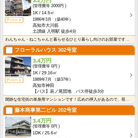
3.2万円
2000円
1K
14.5㎡
1986年3月
（築40年）
アパート
高知市大川筋
土讃線 入明駅 徒歩4分
わんちゃん・ねこちゃんと暮らせるひとり暮らし向けのお部屋です！高知市中心オフィス街に通勤・通学の方に･･･
フローラルハウス
302号室
3.4万円
0円
1K
29.16㎡
1989年7月
（築37年）
アパート
高知市神田
【バス】辰ノ尾団地 バス停徒歩3分
閑静な住宅街の単身用マンションです！広めの押入があるので、荷物の多い方も安心ですね！ バス・トイレ別･･･
藤本商事第二ビル
202号室
3.4万円
0円
1DK
25.6㎡