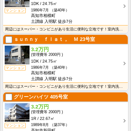
1DK
24.75㎡
1986年7月
（築40年）
マンション
高知市相模町
土讃線 入明駅 徒歩7分
周辺にはスーパー・コンビニがあり生活に便利な立地です！室内洗濯機置場で冬でもお洗濯快適！
ｓｕｎｎｙ ｆｌａｔ， Ｍ
23号室
3.2万円
2000円
1DK
24.75㎡
1986年7月
（築40年）
マンション
高知市相模町
土讃線 入明駅 徒歩7分
周辺にはスーパー・コンビニがあり生活に便利な立地です！室内洗濯機置場で冬でもお洗濯快適！
グリーンハイツ
405号室
3.2万円
2000円
1R
22.67㎡
1989年8月
（築37年）
マンション
高知市新田町