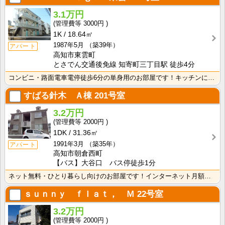
3.1万円
3000円
1K
18.64㎡
1987年5月
（築39年）
アパート
高知市東雲町
とさでん交通後免線 知寄町三丁目駅 徒歩4分
コンビニ・路面電車電停徒歩6分の単身用のお部屋です！キッチンに窓があるのでお料理中の換気に便利！ バ･･･
すばる針木 Ａ棟
201号室
3.2万円
2000円
1DK
31.36㎡
1991年3月
（築35年）
アパート
高知市朝倉西町
【バス】大谷口 バス停徒歩1分
ネット無料・ひとり暮らし向けのお部屋です！インターネット月額接続使用無料なので、月々の生活費の節約に･･･
ｓｕｎｎｙ ｆｌａｔ， Ｍ
22号室
3.2万円
2000円