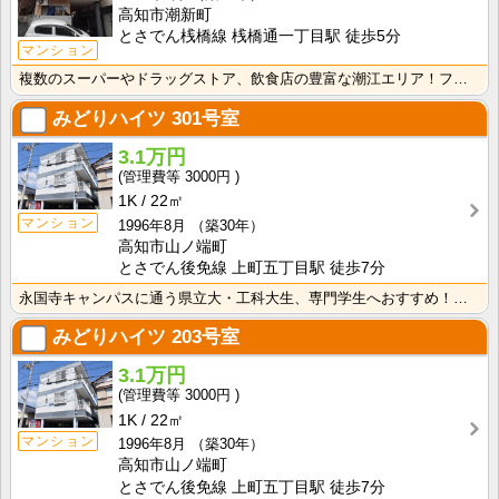
高知市潮新町
とさでん桟橋線 桟橋通一丁目駅 徒歩5分
マンション
複数のスーパーやドラッグストア、飲食店の豊富な潮江エリア！フリーレント賃料1ヶ月分無料！インターネッ･･･
みどりハイツ
301号室
3.1万円
3000円
1K
22㎡
マンション
1996年8月
（築30年）
高知市山ノ端町
とさでん後免線 上町五丁目駅 徒歩7分
永国寺キャンパスに通う県立大・工科大生、専門学生へおすすめ！敷金・礼金なし！エアコン・照明器具付きで･･･
みどりハイツ
203号室
3.1万円
3000円
1K
22㎡
マンション
1996年8月
（築30年）
高知市山ノ端町
とさでん後免線 上町五丁目駅 徒歩7分