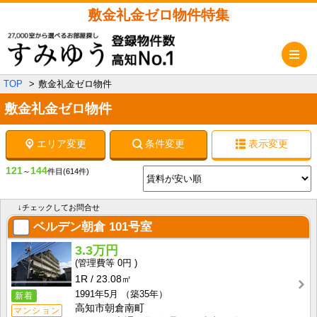
敷金礼金ゼロ物件特集
メ
TOP
敷金礼金ゼロ物件
敷金礼金ゼロ物件
エリア変更
条件変更
表示変更
121
144
～
件目
(614件)
↓チェックしてお問合せ
ベルデン朝倉
101号室
3.3万円
0円
1R
23.08㎡
1991年5月
（築35年）
新着
高知市朝倉南町
マンション