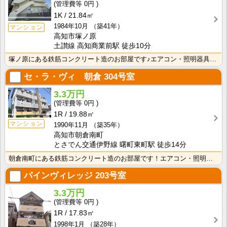
0円
1K
21.84㎡
1984年10月
（築41年）
マンション
高知市塚ノ原
土讃線 高知商業前駅 徒歩10分
塚ノ原にある鉄筋コンクリート造のお部屋です♪エアコン・照明器具が付いて初期費用の節約になりますね！
セ・ラ・ヴィ 朝倉
304号室
3.3万円
0円
1R
19.88㎡
マンション
1990年11月
（築35年）
高知市朝倉南町
とさでん交通伊野線 曙町東町駅 徒歩14分
朝倉南町にある鉄筋コンクリート造のお部屋です！エアコン・照明器具が付いて初期費用の節約になりますね！
パインヴィレッジ
203号室
3.3万円
0円
1R
17.83㎡
1998年1月
（築28年）