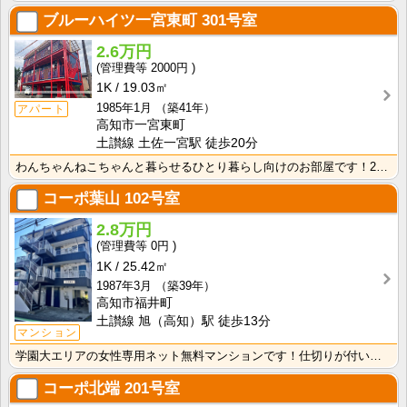
ブルーハイツ一宮東町
301号室
2.6万円
2000円
1K
19.03㎡
1985年1月
（築41年）
アパート
高知市一宮東町
土讃線 土佐一宮駅 徒歩20分
わんちゃんねこちゃんと暮らせるひとり暮らし向けのお部屋です！2026年6月下旬、ネット無料（Wi-F･･･
コーポ葉山
102号室
2.8万円
0円
1K
25.42㎡
1987年3月
（築39年）
高知市福井町
土讃線 旭（高知）駅 徒歩13分
マンション
学園大エリアの女性専用ネット無料マンションです！仕切りが付いたクローゼットで収納しやすいですね！
コーポ北端
201号室