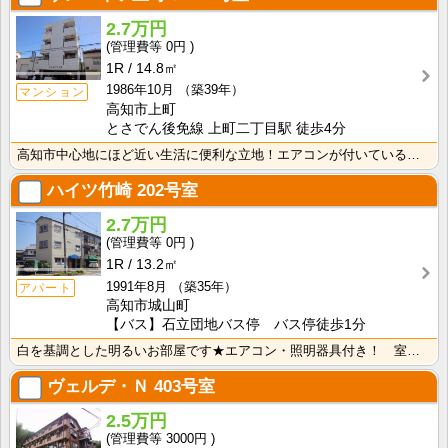
2.7万円
0円
1R
14.8㎡
1986年10月
（築39年）
マンション
高知市上町
とさでん後免線 上町二丁目駅 徒歩4分
高知市中心地にほど近い生活に便利な立地！エアコンが付いているので初期費用の節約になりますね！
ハイツ竹崎
202号室
2.7万円
0円
1R
13.2㎡
1991年8月
（築35年）
アパート
高知市城山町
【バス】石立団地バス停 バス停徒歩1分
白を基調とした明るいお部屋です★エアコン・照明器具付き！ 室内洗濯機置場 端部屋
ヴェルデ・Ｎ
403号室
2.5万円
3000円