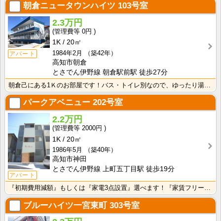
朝倉ニュータウンハイツ
103号室
2.3万円
0円
1K
20㎡
1984年2月
（築42年）
アパート
高知市朝倉
とさでん伊野線 朝倉駅前駅 徒歩27分
朝倉己にある1Ｋのお部屋です！バス・トイレ別なので、ゆったり湯船に浸かれますね！
パークアベニュー
202号室
2.2万円
2000円
1K
20㎡
1986年5月
（築40年）
高知市神田
とさでん伊野線 上町五丁目駅 徒歩19分
アパート
『初期費用減額』もしくは『家電3点設置』選べます！『家賃フリーレント1ヶ月・鍵交換費用免除』ｏｒ『洗･･･
ブルーハイツ一宮東町
303号室