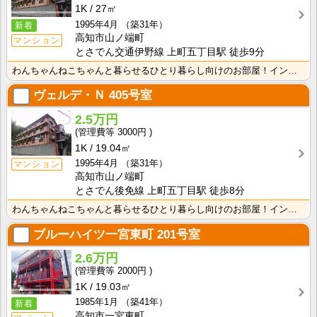
1K
27㎡
1995年4月
（築31年）
新着
高知市山ノ端町
マンション
とさでん交通伊野線 上町五丁目駅 徒歩9分
わんちゃんねこちゃんと暮らせるひとり暮らし向けのお部屋！インターネット月額接続使用無料なので、月々の･･･
ヴェルデ・Ｎ
405号室
2.5万円
3000円
1K
19.04㎡
1995年4月
（築31年）
マンション
高知市山ノ端町
とさでん後免線 上町五丁目駅 徒歩8分
わんちゃんねこちゃんと暮らせるひとり暮らし向けのお部屋！インターネット月額接続使用無料なので、月々の･･･
ブルーハイツ一宮東町
201号室
2.6万円
2000円
1K
19.03㎡
1985年1月
（築41年）
新着
高知市一宮東町