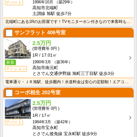
1996年10月
（築29年）
アパート
高知市北端町
土讃線 旭駅 徒歩7分
北端町にある1Rのお部屋です！TVモニターホン付きなので来客時も安心！室内に洗濯機を置けるので家電を･･･
サンフラット
406号室
2.5万円
0円
1R
17.01㎡
1990年3月
（築36年）
新着
高知市南元町
マンション
とさでん交通伊野線 旭町三丁目駅 徒歩3分
電車通り・ＪＲ旭駅、徒歩圏内！水道料金は安心の定額制！エアコン付きで初期費用を節約！
コーポ相生
202号室
2.5万円
0円
1R
17㎡
1984年3月
（築42年）
アパート
高知市宝永町
とさでん後免線 宝永町駅 徒歩9分