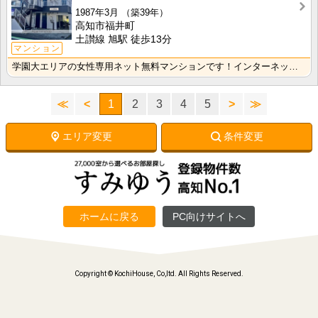
1987年3月
（築39年）
高知市福井町
土讃線 旭駅 徒歩13分
マンション
学園大エリアの女性専用ネット無料マンションです！インターネット月額接続使用無料なので、月々の生活費の･･･
≪
<
1
2
3
4
5
>
≫
エリア変更
条件変更
ホームに戻る
PC向けサイトへ
Copyright © KochiHouse, Co,ltd. All Rights Reserved.