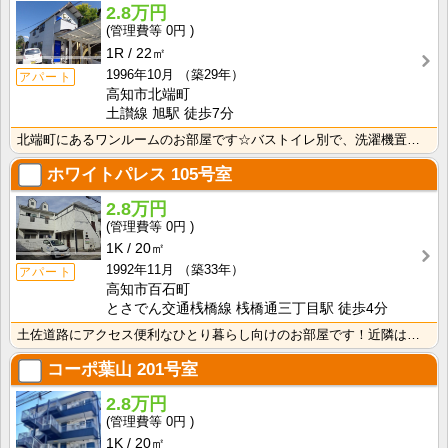
2.8万円
0円
1R
22㎡
1996年10月
（築29年）
アパート
高知市北端町
土讃線 旭駅 徒歩7分
北端町にあるワンルームのお部屋です☆バストイレ別で、洗濯機置き場も室内です♪
ホワイトパレス
105号室
2.8万円
0円
1K
20㎡
1992年11月
（築33年）
アパート
高知市百石町
とさでん交通桟橋線 桟橋通三丁目駅 徒歩4分
土佐道路にアクセス便利なひとり暮らし向けのお部屋です！近隣はスーパーやコンビニの豊富な暮らしやすいエ･･･
コーポ葉山
201号室
2.8万円
0円
1K
20㎡