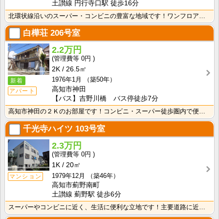
土讃線 円行寺口駅 徒歩16分
北環状線沿いのスーパー・コンビニの豊富な地域です！ワンフロアに2世帯ずつなので窓が多く、風通しの良い･･･
白樺荘
206号室
2.2万円
0円
2K
26.5㎡
1976年1月
（築50年）
新着
高知市神田
アパート
【バス】吉野川橋 バス停徒歩7分
高知市神田の２Ｋのお部屋です！コンビニ・スーパー徒歩圏内で便利です！バス・トイレ別なので、ゆったり湯･･･
千光寺ハイツ
103号室
2.3万円
0円
1K
20㎡
1979年12月
（築46年）
マンション
高知市薊野南町
土讃線 薊野駅 徒歩6分
スーパーやコンビニに近く、生活に便利な立地です！主要道路に近いので、中心地へのアクセスも良好！