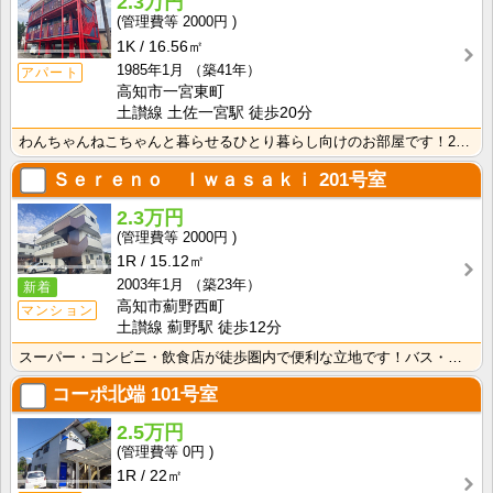
2.3万円
2000円
1K
16.56㎡
1985年1月
（築41年）
アパート
高知市一宮東町
土讃線 土佐一宮駅 徒歩20分
わんちゃんねこちゃんと暮らせるひとり暮らし向けのお部屋です！2026年6月下旬、ネット無料（Wi-F･･･
Ｓｅｒｅｎｏ Ｉｗａｓａｋｉ
201号室
2.3万円
2000円
1R
15.12㎡
2003年1月
（築23年）
新着
高知市薊野西町
マンション
土讃線 薊野駅 徒歩12分
スーパー・コンビニ・飲食店が徒歩圏内で便利な立地です！バス・トイレ別なので、ゆったり湯船に浸かれます･･･
コーポ北端
101号室
2.5万円
0円
1R
22㎡