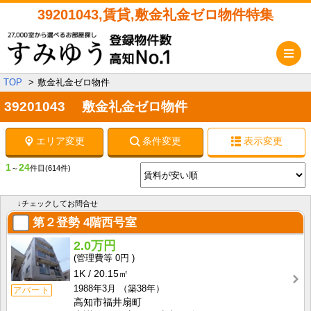
39201043,賃貸,敷金礼金ゼロ物件特集
メ
TOP
敷金礼金ゼロ物件
39201043 敷金礼金ゼロ物件
エリア変更
条件変更
表示変更
1
24
～
件目
(614件)
↓チェックしてお問合せ
第２登勢
4階西号室
2.0万円
0円
1K
20.15㎡
1988年3月
（築38年）
アパート
高知市福井扇町