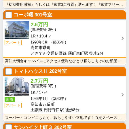
『初期費用減額』もしくは『家電3点設置』選べます！『家賃フリーレント1ヶ月・鍵交換費用免除』ｏｒ『洗･･･
コーポ曙
301号室
2.6万円
0円
1R
19.4㎡
1990年3月
（築36年）
アパート
高知市曙町
とさでん交通伊野線 曙町東町駅 徒歩2分
高知大朝倉キャンパスにアクセス便利なひとり暮らし向けのお部屋！インターネット月額接続利用料無料・水道･･･
トマトハウスⅡ
202号室
2.7万円
0円
1K
17㎡
1986年1月
（築40年）
新着
高知市八反町
アパート
土讃線 円行寺口駅 徒歩8分
スーパー・コンビニも近く、暮らしやすい立地です！収納スペースあり♪キッチンに窓がついているので、お料･･･
サンハイツ上町３
302号室