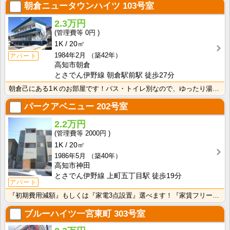
朝倉ニュータウンハイツ
103号室
2.3万円
0円
1K
20㎡
1984年2月
（築42年）
アパート
高知市朝倉
とさでん伊野線 朝倉駅前駅 徒歩27分
朝倉己にある1Ｋのお部屋です！バス・トイレ別なので、ゆったり湯船に浸かれますね！
パークアベニュー
202号室
2.2万円
2000円
1K
20㎡
1986年5月
（築40年）
高知市神田
とさでん伊野線 上町五丁目駅 徒歩19分
アパート
『初期費用減額』もしくは『家電3点設置』選べます！『家賃フリーレント1ヶ月・鍵交換費用免除』ｏｒ『洗･･･
ブルーハイツ一宮東町
303号室