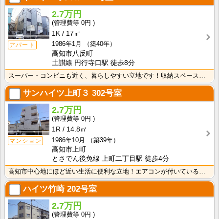
2.7万円
0円
1K
17㎡
1986年1月
（築40年）
アパート
高知市八反町
土讃線 円行寺口駅 徒歩8分
スーパー・コンビニも近く、暮らしやすい立地です！収納スペースあり♪キッチンに窓がついているので、お料･･･
サンハイツ上町３
302号室
2.7万円
0円
1R
14.8㎡
1986年10月
（築39年）
マンション
高知市上町
とさでん後免線 上町二丁目駅 徒歩4分
高知市中心地にほど近い生活に便利な立地！エアコンが付いているので初期費用の節約になりますね！
ハイツ竹崎
202号室
2.7万円
0円