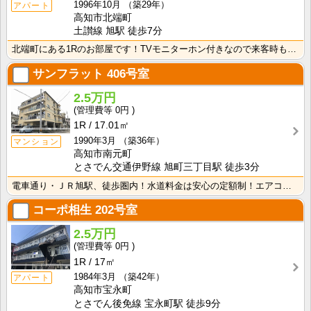
1996年10月
（築29年）
アパート
高知市北端町
土讃線 旭駅 徒歩7分
北端町にある1Rのお部屋です！TVモニターホン付きなので来客時も安心！室内に洗濯機を置けるので家電を･･･
サンフラット
406号室
2.5万円
0円
1R
17.01㎡
1990年3月
（築36年）
マンション
高知市南元町
とさでん交通伊野線 旭町三丁目駅 徒歩3分
電車通り・ＪＲ旭駅、徒歩圏内！水道料金は安心の定額制！エアコン付きで初期費用を節約！
コーポ相生
202号室
2.5万円
0円
1R
17㎡
1984年3月
（築42年）
アパート
高知市宝永町
とさでん後免線 宝永町駅 徒歩9分