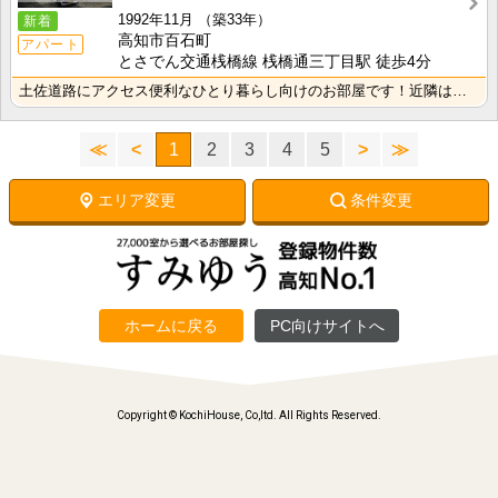
1992年11月
（築33年）
新着
高知市百石町
アパート
とさでん交通桟橋線 桟橋通三丁目駅 徒歩4分
土佐道路にアクセス便利なひとり暮らし向けのお部屋です！近隣はスーパーやコンビニの豊富な暮らしやすいエ･･･
≪
<
1
2
3
4
5
>
≫
エリア変更
条件変更
ホームに戻る
PC向けサイトへ
Copyright © KochiHouse, Co,ltd. All Rights Reserved.