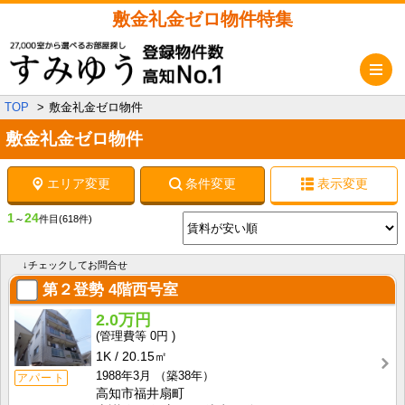
敷金礼金ゼロ物件特集
メ
TOP
敷金礼金ゼロ物件
敷金礼金ゼロ物件
エリア変更
条件変更
表示変更
1
24
～
件目
(618件)
↓チェックしてお問合せ
第２登勢
4階西号室
2.0万円
0円
1K
20.15㎡
1988年3月
（築38年）
アパート
高知市福井扇町