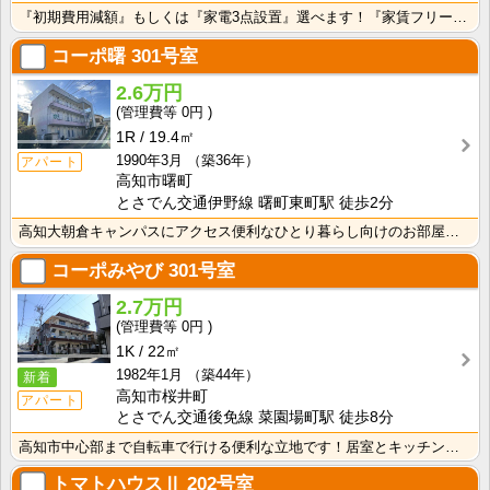
『初期費用減額』もしくは『家電3点設置』選べます！『家賃フリーレント1ヶ月・鍵交換費用免除』ｏｒ『洗･･･
コーポ曙
301号室
2.6万円
0円
1R
19.4㎡
1990年3月
（築36年）
アパート
高知市曙町
とさでん交通伊野線 曙町東町駅 徒歩2分
高知大朝倉キャンパスにアクセス便利なひとり暮らし向けのお部屋！インターネット月額接続利用料無料・水道･･･
コーポみやび
301号室
2.7万円
0円
1K
22㎡
1982年1月
（築44年）
新着
高知市桜井町
アパート
とさでん交通後免線 菜園場町駅 徒歩8分
高知市中心部まで自転車で行ける便利な立地です！居室とキッチンが独立している1Ｋのお部屋なので、におい･･･
トマトハウスⅡ
202号室