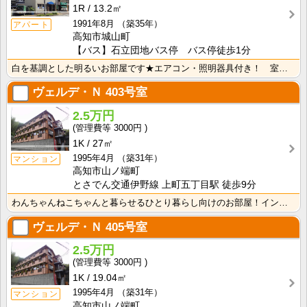
1R
13.2㎡
1991年8月
（築35年）
アパート
高知市城山町
【バス】石立団地バス停 バス停徒歩1分
白を基調とした明るいお部屋です★エアコン・照明器具付き！ 室内洗濯機置場 端部屋
ヴェルデ・Ｎ
403号室
2.5万円
3000円
1K
27㎡
1995年4月
（築31年）
マンション
高知市山ノ端町
とさでん交通伊野線 上町五丁目駅 徒歩9分
わんちゃんねこちゃんと暮らせるひとり暮らし向けのお部屋！インターネット月額接続使用無料なので、月々の･･･
ヴェルデ・Ｎ
405号室
2.5万円
3000円
1K
19.04㎡
1995年4月
（築31年）
マンション
高知市山ノ端町