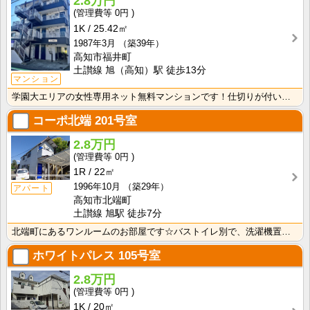
2.8万円
0円
1K
25.42㎡
1987年3月
（築39年）
高知市福井町
土讃線 旭（高知）駅 徒歩13分
マンション
学園大エリアの女性専用ネット無料マンションです！仕切りが付いたクローゼットで収納しやすいですね！
コーポ北端
201号室
2.8万円
0円
1R
22㎡
1996年10月
（築29年）
アパート
高知市北端町
土讃線 旭駅 徒歩7分
北端町にあるワンルームのお部屋です☆バストイレ別で、洗濯機置き場も室内です♪
ホワイトパレス
105号室
2.8万円
0円
1K
20㎡