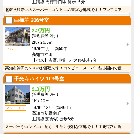
土讃線 円行寺口駅 徒歩16分
北環状線沿いのスーパー・コンビニの豊富な地域です！ワンフロアに2世帯ずつなので窓が多く、風通しの良い･･･
白樺荘
206号室
2.2万円
0円
2K
26.5㎡
1976年1月
（築50年）
アパート
高知市神田
【バス】吉野川橋 バス停徒歩7分
高知市神田の２Ｋのお部屋です！コンビニ・スーパー徒歩圏内で便利です！バス・トイレ別なので、ゆったり湯･･･
千光寺ハイツ
103号室
2.3万円
0円
1K
20㎡
1979年12月
（築46年）
マンション
高知市薊野南町
土讃線 薊野駅 徒歩6分
スーパーやコンビニに近く、生活に便利な立地です！主要道路に近いので、中心地へのアクセスも良好！