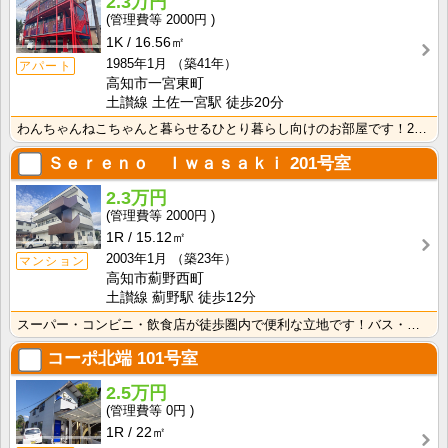
2.3万円
2000円
1K
16.56㎡
1985年1月
（築41年）
アパート
高知市一宮東町
土讃線 土佐一宮駅 徒歩20分
わんちゃんねこちゃんと暮らせるひとり暮らし向けのお部屋です！2026年6月下旬、ネット無料（Wi-F･･･
Ｓｅｒｅｎｏ Ｉｗａｓａｋｉ
201号室
2.3万円
2000円
1R
15.12㎡
2003年1月
（築23年）
マンション
高知市薊野西町
土讃線 薊野駅 徒歩12分
スーパー・コンビニ・飲食店が徒歩圏内で便利な立地です！バス・トイレ別なので、ゆったり湯船に浸かれます･･･
コーポ北端
101号室
2.5万円
0円
1R
22㎡