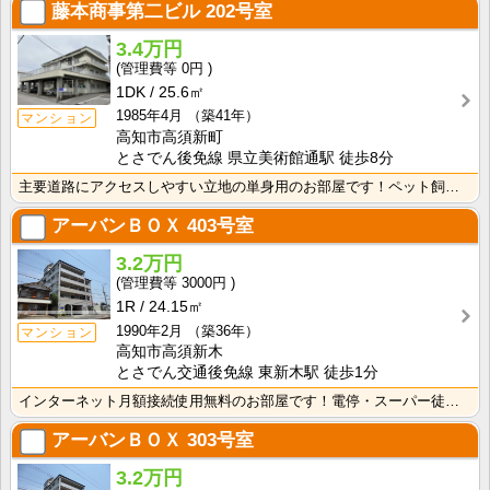
藤本商事第二ビル
202号室
3.4万円
0円
1DK
25.6㎡
1985年4月
（築41年）
マンション
高知市高須新町
とさでん後免線 県立美術館通駅 徒歩8分
主要道路にアクセスしやすい立地の単身用のお部屋です！ペット飼育相談可☆南向きバルコニー・日当たり良好･･･
アーバンＢＯＸ
403号室
3.2万円
3000円
1R
24.15㎡
1990年2月
（築36年）
マンション
高知市高須新木
とさでん交通後免線 東新木駅 徒歩1分
インターネット月額接続使用無料のお部屋です！電停・スーパー徒歩圏内！生活に便利な立地条件です♪防犯カ･･･
アーバンＢＯＸ
303号室
3.2万円