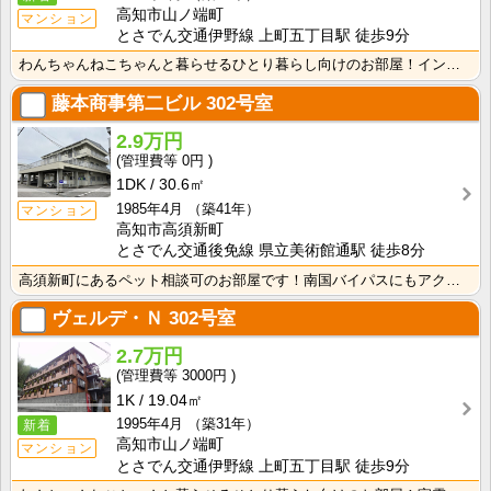
高知市山ノ端町
マンション
とさでん交通伊野線 上町五丁目駅 徒歩9分
わんちゃんねこちゃんと暮らせるひとり暮らし向けのお部屋！インターネット月額接続使用無料なので、月々の･･･
藤本商事第二ビル
302号室
2.9万円
0円
1DK
30.6㎡
1985年4月
（築41年）
マンション
高知市高須新町
とさでん交通後免線 県立美術館通駅 徒歩8分
高須新町にあるペット相談可のお部屋です！南国バイパスにもアクセスしやすく生活に便利な立地です！
ヴェルデ・Ｎ
302号室
2.7万円
3000円
1K
19.04㎡
1995年4月
（築31年）
新着
高知市山ノ端町
マンション
とさでん交通伊野線 上町五丁目駅 徒歩9分