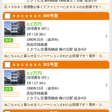
とさでん交通桟橋線 桟橋通五丁目駅 徒歩2分
広々３ＤＫ！部屋数が多くてファミリーにオススメのお部屋です！わんちゃんねこちゃんと暮らせます！
ｎｅｃｏｓａｎ
305号室
4.2万円
0円
1R
18.36㎡
1990年10月
（築35年）
新着
高知市桟橋通
アパート
とさでん交通桟橋線 梅の辻駅 徒歩4分
ねこちゃんと暮らせるリノベーションされたお部屋です！電停・コンビニ徒歩圏内で生活に便利な立地です！
ｎｅｃｏｓａｎ
301号室
4.2万円
0円
1R
17.34㎡
1990年10月
（築35年）
新着
高知市桟橋通
アパート
とさでん交通桟橋線 梅の辻駅 徒歩4分
ねこちゃんと暮らせるリノベーションされたお部屋です！電停・コンビニ徒歩圏内で生活に便利な立地です！