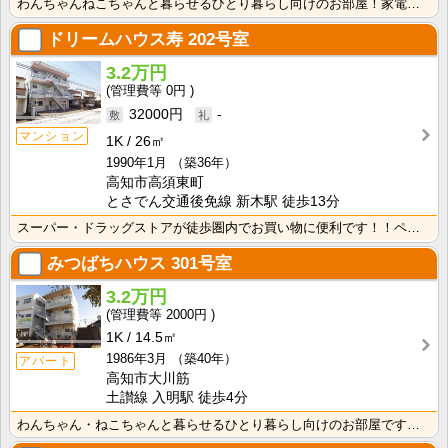
わんちゃんねこちゃんと暮らせるひとり暮らし向けのお部屋！家電付きプラン選べます♪洗濯機・冷蔵庫・電子･･･
ドリームハウス寿
202号室
3.2万円
0円
32000円
-
マンション
1K
26㎡
1990年1月
（築36年）
高知市高須東町
とさでん交通後免線 新木駅 徒歩13分
スーパー・ドラッグストアが徒歩圏内でお買い物に便利です！！ペットと暮らせるお部屋です☆南向きで明るく･･･
みつばちハウス
301号室
3.2万円
2000円
1K
14.5㎡
1986年3月
（築40年）
アパート
高知市大川筋
土讃線 入明駅 徒歩4分
わんちゃん・ねこちゃんと暮らせるひとり暮らし向けのお部屋です！高知市中心オフィス街に通勤・通学の方に･･･