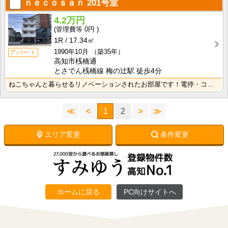
ｎｅｃｏｓａｎ
201号室
4.2万円
0円
1R
17.34㎡
1990年10月
（築35年）
アパート
高知市桟橋通
とさでん桟橋線 梅の辻駅 徒歩4分
ねこちゃんと暮らせるリノベーションされたお部屋です！電停・コンビニ徒歩圏内で生活に便利な立地です！
≪
<
1
2
>
≫
エリア変更
条件変更
ホームに戻る
PC向けサイトへ