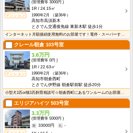
3000円
1R
24.15㎡
1990年2月
（築36年）
マンション
高知市高須新木
とさでん交通後免線 東新木駅 徒歩1分
インターネット月額接続使用無料のお部屋です！電停・スーパーすぐそこです！生活に便利な立地条件♪
クレール朝倉
103号室
3.6万円
0円
1R
22.63㎡
1990年2月
（築36年）
マンション
高知市朝倉西町
とさでん伊野線 朝倉駅前駅 徒歩20分
小型犬1匹or猫1匹飼育相談可☆朝倉西町にあるワンルームのお部屋です！インターネット月額接続使用無料･･･
エリジアハイツ
503号室
3.3万円
5000円
33000円
-
マンション