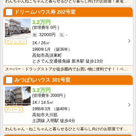
わんちゃんねこちゃんと暮らせるひとり暮らし向けのお部屋！家電付きプラン選べます♪洗濯機・冷蔵庫・電子･･･
ドリームハウス寿
202号室
3.2万円
0円
32000円
-
マンション
1K
26㎡
1990年1月
（築36年）
高知市高須東町
とさでん交通後免線 新木駅 徒歩13分
スーパー・ドラッグストアが徒歩圏内でお買い物に便利です！！ペットと暮らせるお部屋です☆南向きで明るく･･･
みつばちハウス
301号室
3.2万円
2000円
1K
14.5㎡
1986年3月
（築40年）
アパート
高知市大川筋
土讃線 入明駅 徒歩4分
わんちゃん・ねこちゃんと暮らせるひとり暮らし向けのお部屋です！高知市中心オフィス街に通勤・通学の方に･･･