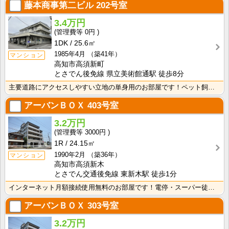
藤本商事第二ビル
202号室
3.4万円
0円
1DK
25.6㎡
1985年4月
（築41年）
マンション
高知市高須新町
とさでん後免線 県立美術館通駅 徒歩8分
主要道路にアクセスしやすい立地の単身用のお部屋です！ペット飼育相談可☆南向きバルコニー・日当たり良好･･･
アーバンＢＯＸ
403号室
3.2万円
3000円
1R
24.15㎡
1990年2月
（築36年）
マンション
高知市高須新木
とさでん交通後免線 東新木駅 徒歩1分
インターネット月額接続使用無料のお部屋です！電停・スーパー徒歩圏内！生活に便利な立地条件です♪防犯カ･･･
アーバンＢＯＸ
303号室
3.2万円