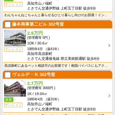
高知市山ノ端町
マンション
とさでん交通伊野線 上町五丁目駅 徒歩9分
わんちゃんねこちゃんと暮らせるひとり暮らし向けのお部屋！インターネット月額接続使用無料なので、月々の･･･
藤本商事第二ビル
302号室
2.9万円
0円
1DK
30.6㎡
1985年4月
（築41年）
マンション
高知市高須新町
とさでん交通後免線 県立美術館通駅 徒歩8分
高須新町にあるペット相談可のお部屋です！南国バイパスにもアクセスしやすく生活に便利な立地です！
ヴェルデ・Ｎ
302号室
2.7万円
3000円
1K
19.04㎡
1995年4月
（築31年）
新着
高知市山ノ端町
マンション
とさでん交通伊野線 上町五丁目駅 徒歩9分