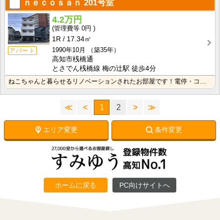
ｎｅｃｏｓａｎ
201号室
4.2万円
0円
1R
17.34㎡
1990年10月
（築35年）
アパート
高知市桟橋通
とさでん桟橋線 梅の辻駅 徒歩4分
ねこちゃんと暮らせるリノベーションされたお部屋です！電停・コンビニ徒歩圏内で生活に便利な立地です！
≪
<
1
2
>
≫
エリア変更
条件変更
ホームに戻る
PC向けサイトへ