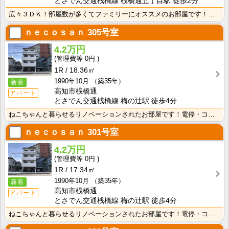
とさでん交通桟橋線 桟橋通五丁目駅 徒歩2分
広々３ＤＫ！部屋数が多くてファミリーにオススメのお部屋です！わんちゃんねこちゃんと暮らせます！
ｎｅｃｏｓａｎ
305号室
4.2万円
0円
1R
18.36㎡
1990年10月
（築35年）
新着
高知市桟橋通
アパート
とさでん交通桟橋線 梅の辻駅 徒歩4分
ねこちゃんと暮らせるリノベーションされたお部屋です！電停・コンビニ徒歩圏内で生活に便利な立地です！
ｎｅｃｏｓａｎ
301号室
4.2万円
0円
1R
17.34㎡
1990年10月
（築35年）
新着
高知市桟橋通
アパート
とさでん交通桟橋線 梅の辻駅 徒歩4分
ねこちゃんと暮らせるリノベーションされたお部屋です！電停・コンビニ徒歩圏内で生活に便利な立地です！