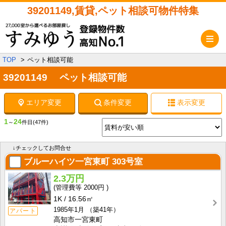
39201149,賃貸,ペット相談可物件特集
メ
TOP
ペット相談可能
39201149 ペット相談可能
エリア変更
条件変更
表示変更
1
24
～
件目
(47件)
↓チェックしてお問合せ
ブルーハイツ一宮東町
303号室
2.3万円
2000円
1K
16.56㎡
1985年1月
（築41年）
アパート
高知市一宮東町