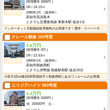
3000円
1R
24.15㎡
1990年2月
（築36年）
マンション
高知市高須新木
とさでん交通後免線 東新木駅 徒歩1分
インターネット月額接続使用無料のお部屋です！電停・スーパーすぐそこです！生活に便利な立地条件♪
クレール朝倉
103号室
3.6万円
0円
1R
22.63㎡
1990年2月
（築36年）
マンション
高知市朝倉西町
とさでん伊野線 朝倉駅前駅 徒歩20分
小型犬1匹or猫1匹飼育相談可☆朝倉西町にあるワンルームのお部屋です！インターネット月額接続使用無料･･･
エリジアハイツ
503号室
3.3万円
5000円
33000円
-
マンション