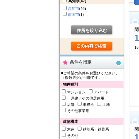
高知県
(47)
高知市
(46)
南国市
(1)
間
住所を絞り込む
16
条件を指定
■ご希望の条件をお選びください。
（複数選択が可能です。）
物件種別
マンション
アパート
一戸建／その他居住用
店舗
事務所
土地
その他事業用
建物構造
間
木造
鉄筋系・鉄骨系
その他