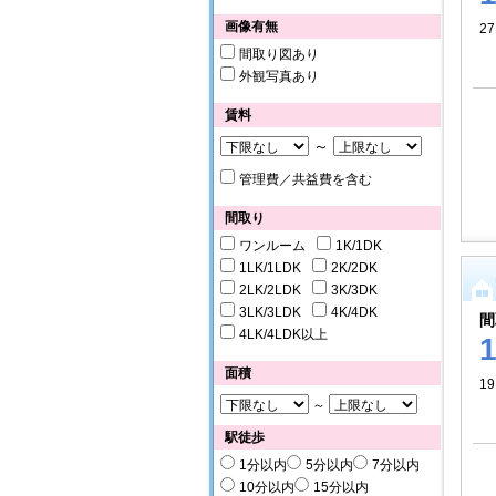
画像有無
2
間取り図あり
外観写真あり
賃料
～
管理費／共益費を含む
間取り
ワンルーム
1K/1DK
1LK/1LDK
2K/2DK
2LK/2LDK
3K/3DK
3LK/3LDK
4K/4DK
間
4LK/4LDK以上
面積
19
～
駅徒歩
1分以内
5分以内
7分以内
10分以内
15分以内