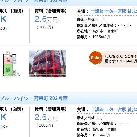
ブルーハイツ一宮東町 301号室
取り（面積）
賃料（管理費等）
交通：
土讃線 土佐一宮駅 徒歩
1K
2.6
万円
敷金／礼金：
-／ -
保証金／敷引／償却金：
-／ -／ -
（ 2000円）
.03㎡
所在地：
高知市一宮東町
築年月：
1985年1月
わんちゃんねこち
屋です！2026年6月
ブルーハイツ一宮東町 202号室
取り（面積）
賃料（管理費等）
交通：
土讃線 土佐一宮駅 徒歩
1K
2.6
万円
敷金／礼金：
-／ -
保証金／敷引／償却金：
-／ -／ -
（ 2000円）
.03㎡
所在地：
高知市一宮東町
築年月：
1985年1月