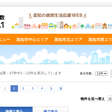
ニュー
高知市中心エリア
高知市北エリア
高知市西エ
結果：47件中1～12件を表示しています
表示件数：
1
2
3
4
物件を並べ替え
賃