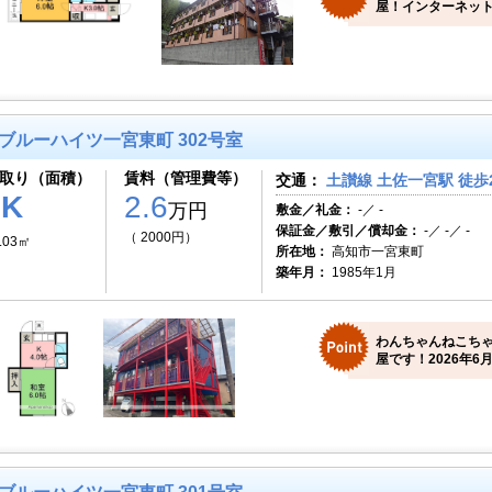
屋！インターネット
ブルーハイツ一宮東町 302号室
取り（面積）
賃料（管理費等）
交通：
土讃線 土佐一宮駅 徒歩
1K
2.6
万円
敷金／礼金：
-／ -
保証金／敷引／償却金：
-／ -／ -
（ 2000円）
.03㎡
所在地：
高知市一宮東町
築年月：
1985年1月
わんちゃんねこち
屋です！2026年6月