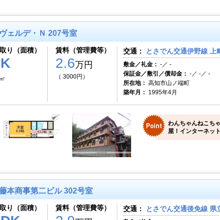
ヴェルデ・Ｎ 207号室
取り（面積）
賃料（管理費等）
交通：
とさでん交通伊野線 上町
1K
2.6
万円
敷金／礼金：
-／ -
保証金／敷引／償却金：
-／ -／ -
（ 3000円）
9㎡
所在地：
高知市山ノ端町
築年月：
1995年4月
わんちゃんねこち
屋！インターネット
藤本商事第二ビル 302号室
取り（面積）
賃料（管理費等）
交通：
とさでん交通後免線 県