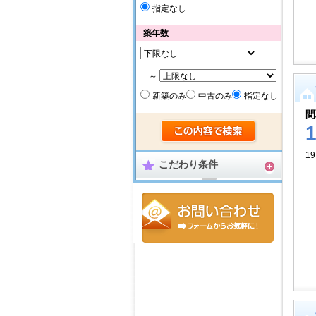
指定なし
築年数
～
新築のみ
中古のみ
指定なし
間
19
こだわり条件