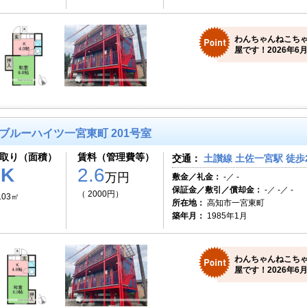
わんちゃんねこち
屋です！2026年6月
ブルーハイツ一宮東町 201号室
取り（面積）
賃料（管理費等）
交通：
土讃線 土佐一宮駅 徒歩
1K
2.6
万円
敷金／礼金：
-／ -
保証金／敷引／償却金：
-／ -／ -
（ 2000円）
.03㎡
所在地：
高知市一宮東町
築年月：
1985年1月
わんちゃんねこち
屋です！2026年6月