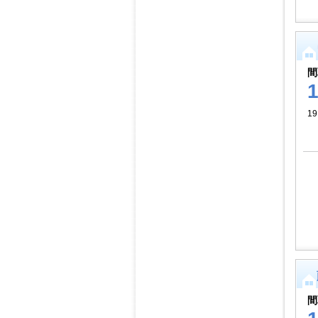
間
1
間