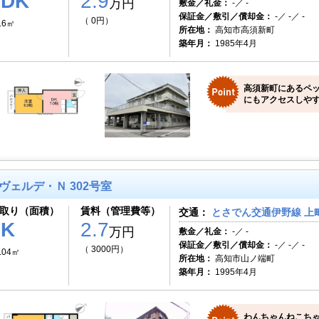
1DK
2.9
万円
敷金／礼金：
-／ -
保証金／敷引／償却金：
-／ -／ -
（ 0円）
.6㎡
所在地：
高知市高須新町
築年月：
1985年4月
高須新町にあるペ
にもアクセスしや
ヴェルデ・Ｎ 302号室
取り（面積）
賃料（管理費等）
交通：
とさでん交通伊野線 上町
1K
2.7
万円
敷金／礼金：
-／ -
保証金／敷引／償却金：
-／ -／ -
（ 3000円）
.04㎡
所在地：
高知市山ノ端町
築年月：
1995年4月
わんちゃんねこち