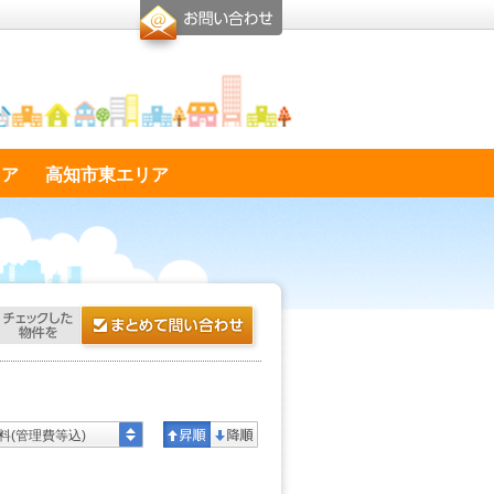
リア
高知市東エリア
料(管理費等込)