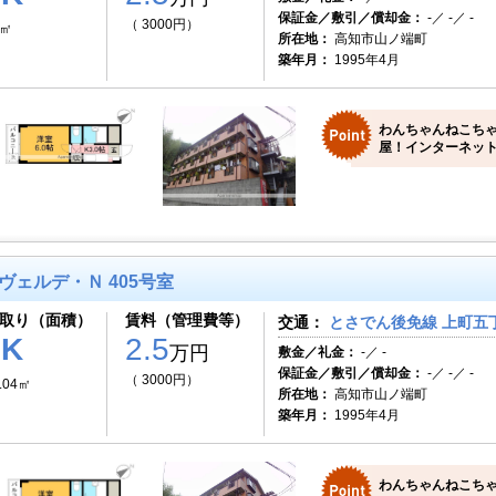
保証金／敷引／償却金：
-／ -／ -
（ 3000円）
7㎡
所在地：
高知市山ノ端町
築年月：
1995年4月
わんちゃんねこち
屋！インターネット
ヴェルデ・Ｎ 405号室
取り（面積）
賃料（管理費等）
交通：
とさでん後免線 上町五丁
1K
2.5
万円
敷金／礼金：
-／ -
保証金／敷引／償却金：
-／ -／ -
（ 3000円）
.04㎡
所在地：
高知市山ノ端町
築年月：
1995年4月
わんちゃんねこち