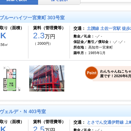
ブルーハイツ一宮東町 303号室
取り（面積）
賃料（管理費等）
交通：
土讃線 土佐一宮駅 徒歩
1K
2.3
万円
敷金／礼金：
-／ -
保証金／敷引／償却金：
-／ -／ -
（ 2000円）
.56㎡
所在地：
高知市一宮東町
築年月：
1985年1月
わんちゃんねこち
屋です！2026年6月
ヴェルデ・Ｎ 403号室
取り（面積）
賃料（管理費等）
交通：
とさでん交通伊野線 上町
1K
2.5
万円
敷金／礼金：
-／ -