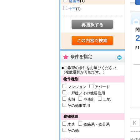
南国市
(1)
十市
(1)
再選択する
間
51
条件を指定
■ご希望の条件をお選びください。
（複数選択が可能です。）
物件種別
マンション
アパート
一戸建／その他居住用
店舗
事務所
土地
その他事業用
建物構造
木造
鉄筋系・鉄骨系
その他