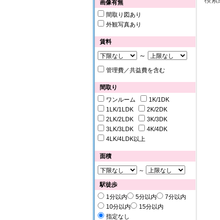
検索
画像有無
間取り図あり
外観写真あり
賃料
～
管理費／共益費を含む
間取り
ワンルーム
1K/1DK
1LK/1LDK
2K/2DK
2LK/2LDK
3K/3DK
3LK/3LDK
4K/4DK
4LK/4LDK以上
面積
～
駅徒歩
1分以内
5分以内
7分以内
10分以内
15分以内
指定なし