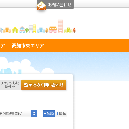
リア
高知市東エリア
料(管理費等込)