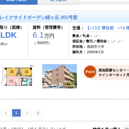
レイクサイドガーデン緑ヶ丘 301号室
取り（面積）
賃料（管理費等）
交通：
【バス】県住前 バス停
2LDK
6.1
万円
敷金／礼金：
-／ -
保証金／敷引／償却金：
-／ -／ -
（ 3000円）
.85㎡
所在地：
南国市十市
築年月：
2006年2月
高知医療センター
☆インターネット月
1