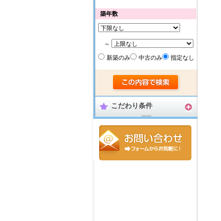
築年数
～
新築のみ
中古のみ
指定なし
こだわり条件