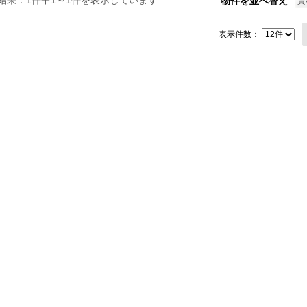
結果：1件中1～1件を表示しています
物件を並べ替え
賃
表示件数：