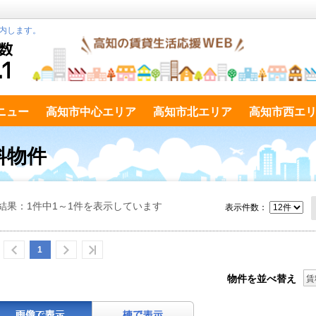
内します。
ニュー
高知市中心エリア
高知市北エリア
高知市西エ
料物件
結果：1件中1～1件を表示しています
表示件数：
1
物件を並べ替え
賃