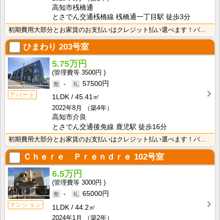
高知市桟橋通
とさでん交通桟橋線 桟橋通一丁目駅 徒歩3分
初期費用大部分とお家賃のお支払いはクレジット払い選べます！バス・トイレ別なので、ゆったり湯船に浸かれ･･･
ひまわり
203号室
5.75万円
3500円
-
57500円
アパート
1LDK
45.41㎡
2022年8月
（築4年）
高知市介良
とさでん交通後免線 鹿児駅 徒歩16分
初期費用大部分とお家賃のお支払いはクレジット払い選べます！バス・トイレ別なので、ゆったり湯船に浸かれ･･･
Ｃｈｅｒｅ Ｐｒｅｎｄｒｅ
102号室
6.5万円
3000円
-
65000円
マンション
1LDK
44.2㎡
2024年1月
（築2年）