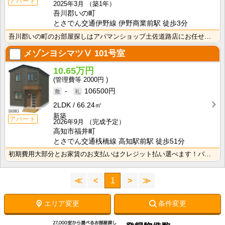
アパート
2025年3月
（築1年）
吾川郡いの町
とさでん交通伊野線 伊野商業前駅 徒歩3分
吾川郡いの町のお部屋探しはアパマンショップ土佐道路店にお任せください。
メゾンヨシマツⅤ
101号室
10.65万円
2000円
-
106500円
2LDK
66.24㎡
新築
アパート
2026年9月
（完成予定）
高知市福井町
とさでん交通桟橋線 高知駅前駅 徒歩51分
初期費用大部分とお家賃のお支払いはクレジット払い選べます！バス・トイレ別なので、ゆったり湯船に浸かれ･･･
≪
<
1
>
≫
エリア変更
条件変更