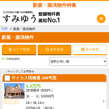
新築・築浅物件特集
メ
TOP
新築・築浅物件
新築・築浅物件
エリア変更
条件変更
表示変更
1
8
～
件目
(8件)
↓チェックしてお問合せ
サイカス桟橋通
206号室
5.3万円
3500円
-
53000円
アパート
1K
36.14㎡
2025年3月
（築1年）