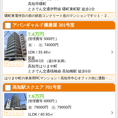
高知市曙町
とさでん交通伊野線 曙町東町駅 徒歩1分
曙町東電停目の前の鉄筋コンクリート造のマンションです☆１・２・３号室と間取がそれぞれ違っていますが、･･･
アバンギャルド播磨屋
301号室
7.4万円
5000円
-
74000円
1DK
33.48㎡
新築
2026年3月
（築1年未満）
マンション
高知市はりまや町
とさでん交通桟橋線 高知橋駅 徒歩5分
はりまや町の単身用RCマンション！高知市中心オフィス街に通勤・通学の方におすすめ！ インターネット月･･･
高知駅スクエア
701号室
7.9万円
6000円
79000円
79000円
マンション
1LDK
40.93㎡