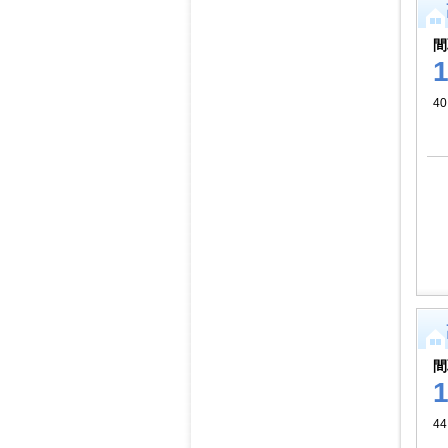
間
40
間
44