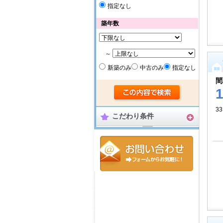
指定なし
築年数
～
新築のみ
中古のみ
指定なし
間
33
こだわり条件