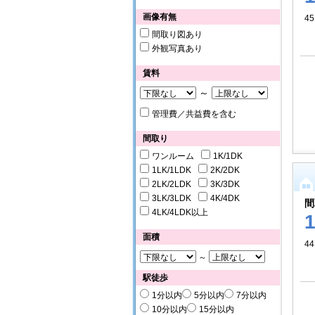
画像有無
45
間取り図あり
外観写真あり
賃料
～
管理費／共益費を含む
間取り
ワンルーム
1K/1DK
1LK/1LDK
2K/2DK
2LK/2LDK
3K/3DK
3LK/3LDK
4K/4DK
間
4LK/4LDK以上
面積
44
～
駅徒歩
1分以内
5分以内
7分以内
10分以内
15分以内