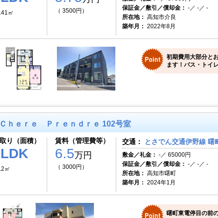
保証金／敷引／償却金：
-／ -／ -
（ 3500円）
.41㎡
所在地：
高知市介良
築年月：
2022年8月
初期費用大部分と
ます！バス・トイレ
Ｃｈｅｒｅ Ｐｒｅｎｄｒｅ 102号室
取り（面積）
賃料（管理費等）
交通：
とさでん交通伊野線 曙町
1LDK
6.5
万円
敷金／礼金：
-／ 65000円
保証金／敷引／償却金：
-／ -／ -
（ 3000円）
.2㎡
所在地：
高知市曙町
築年月：
2024年1月
曙町東電停目の前