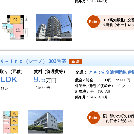
築年月：
2024年3月
ＪＲ高知駅北口交
ル電化でオートロッ
Ｘ－ｉｎｏ（シーノ） 303号室
取り（面積）
賃料（管理費等）
交通：
とさでん交通伊野線 伊野
3LDK
9.5
万円
敷金／礼金：
95000円／ 95000円
保証金／敷引／償却金：
-／ -／ -
（ 5000円）
.76㎡
所在地：
吾川郡いの町
築年月：
2025年3月
吾川郡いの町のお
にお任せください