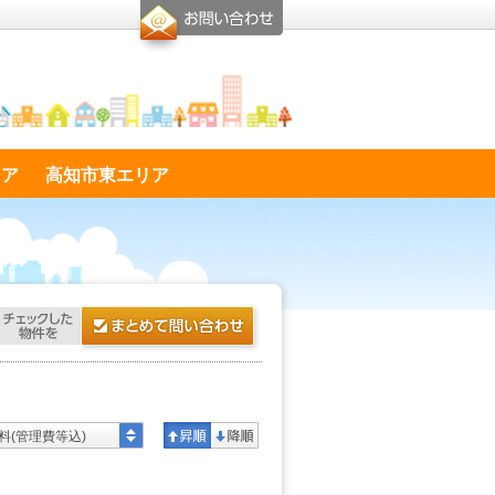
リア
高知市東エリア
料(管理費等込)