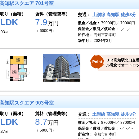
高知駅スクエア 701号室
取り（面積）
賃料（管理費等）
交通：
土讃線 高知駅 徒歩3分
1LDK
7.9
万円
敷金／礼金：
79000円／ 79000円
保証金／敷引／償却金：
-／ -／ -
（ 6000円）
.93㎡
所在地：
高知市新本町
築年月：
2024年3月
ＪＲ高知駅北口交
ル電化でオートロッ
高知駅スクエア 903号室
取り（面積）
賃料（管理費等）
交通：
土讃線 高知駅 徒歩3分
1LDK
8.7
万円
敷金／礼金：
87000円／ 87000円
保証金／敷引／償却金：
-／ -／ -
（ 6000円）
.37㎡
所在地：
高知市新本町