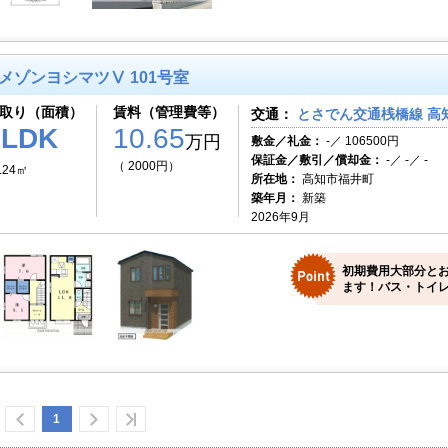
メゾンヨシマツⅤ 101号室
取り（面積）
賃料（管理費等）
交通：
とさでん交通桟橋線 高知
2LDK
10.65
万円
敷金／礼金：
-／ 106500円
保証金／敷引／償却金：
-／ -／ -
（ 2000円）
.24㎡
所在地：
高知市福井町
築年月：
新築
2026年9月
初期費用大部分と
ます！バス・トイレ
1