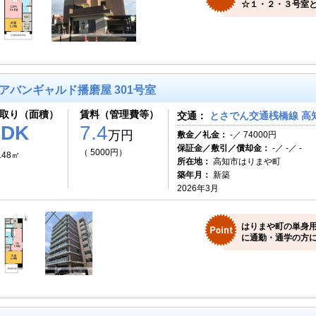
☆１・２・３号室と
アバンギャルド播磨屋 301号室
取り（面積）
賃料（管理費等）
交通：
とさでん交通桟橋線 高知
1DK
7.4
万円
敷金／礼金：
-／ 74000円
保証金／敷引／償却金：
-／ -／ -
（ 5000円）
.48㎡
所在地：
高知市はりまや町
築年月：
新築
2026年3月
はりまや町の単身用
に通勤・通学の方に