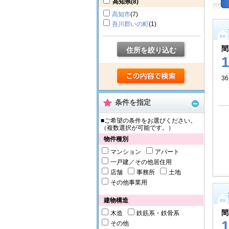
高知県
(8)
高知市
(7)
吾川郡いの町
(1)
間
住所を絞り込む
36
条件を指定
■ご希望の条件をお選びください。
（複数選択が可能です。）
物件種別
マンション
アパート
一戸建／その他居住用
店舗
事務所
土地
その他事業用
建物構造
間
木造
鉄筋系・鉄骨系
その他