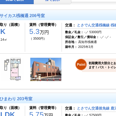
サイカス桟橋通 206号室
取り（面積）
賃料（管理費等）
交通：
とさでん交通桟橋線 桟
1K
5.3
万円
敷金／礼金：
-／ 53000円
保証金／敷引／償却金：
-／ -／ -
（ 3500円）
.14㎡
所在地：
高知市桟橋通
築年月：
2025年3月
初期費用大部分と
ます！バス・トイレ
ひまわり 203号室
取り（面積）
賃料（管理費等）
交通：
とさでん交通後免線 鹿児
1LDK
5.75
万円
敷金／礼金：
-／ 57500円