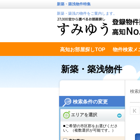
新築・築浅物件特集
新築・築浅の物件をご案内します。
高知お部屋探しTOP
物件検索メ
高知市南エリア
テキストデータ
新築・築浅物件
検索
検索条件の変更
エリアを選択
■ご希望の市区郡をお選びくださ
い。（複数選択が可能です。）