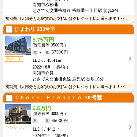
高知市桟橋通
とさでん交通桟橋線 桟橋通一丁目駅 徒歩3分
初期費用大部分とお家賃のお支払いはクレジット払い選べます！バス・トイレ別なので、ゆったり湯船に浸かれ･･･
ひまわり
203号室
5.75万円
3500円
-
57500円
アパート
1LDK
45.41㎡
2022年8月
（築4年）
高知市介良
とさでん交通後免線 鹿児駅 徒歩16分
初期費用大部分とお家賃のお支払いはクレジット払い選べます！バス・トイレ別なので、ゆったり湯船に浸かれ･･･
Ｃｈｅｒｅ Ｐｒｅｎｄｒｅ
102号室
6.5万円
3000円
-
65000円
マンション
1LDK
44.2㎡
2024年1月
（築2年）