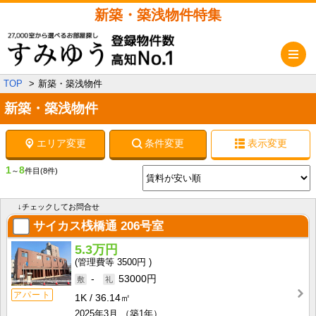
新築・築浅物件特集
メ
TOP
新築・築浅物件
新築・築浅物件
エリア変更
条件変更
表示変更
1
8
～
件目
(8件)
↓チェックしてお問合せ
サイカス桟橋通
206号室
5.3万円
3500円
-
53000円
アパート
1K
36.14㎡
2025年3月
（築1年）