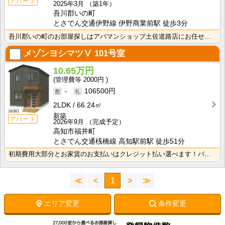
アパート
2025年3月
（築1年）
吾川郡いの町
とさでん交通伊野線 伊野商業前駅 徒歩3分
吾川郡いの町のお部屋探しはアパマンショップ土佐道路店にお任せください。
メゾンヨシマツⅤ
101号室
10.65万円
2000円
-
106500円
2LDK
66.24㎡
新築
アパート
2026年9月
（完成予定）
高知市福井町
とさでん交通桟橋線 高知駅前駅 徒歩51分
初期費用大部分とお家賃のお支払いはクレジット払い選べます！バス・トイレ別なので、ゆったり湯船に浸かれ･･･
≪
<
1
>
≫
エリア変更
条件変更