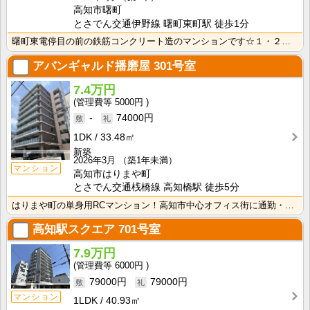
高知市曙町
とさでん交通伊野線 曙町東町駅 徒歩1分
曙町東電停目の前の鉄筋コンクリート造のマンションです☆１・２・３号室と間取がそれぞれ違っていますが、･･･
アバンギャルド播磨屋
301号室
7.4万円
5000円
-
74000円
1DK
33.48㎡
新築
2026年3月
（築1年未満）
マンション
高知市はりまや町
とさでん交通桟橋線 高知橋駅 徒歩5分
はりまや町の単身用RCマンション！高知市中心オフィス街に通勤・通学の方におすすめ！ インターネット月･･･
高知駅スクエア
701号室
7.9万円
6000円
79000円
79000円
マンション
1LDK
40.93㎡