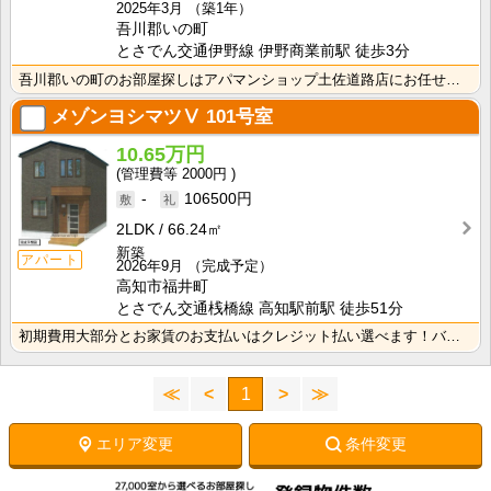
2025年3月
（築1年）
吾川郡いの町
とさでん交通伊野線 伊野商業前駅 徒歩3分
吾川郡いの町のお部屋探しはアパマンショップ土佐道路店にお任せください。
メゾンヨシマツⅤ
101号室
10.65万円
2000円
-
106500円
2LDK
66.24㎡
新築
アパート
2026年9月
（完成予定）
高知市福井町
とさでん交通桟橋線 高知駅前駅 徒歩51分
初期費用大部分とお家賃のお支払いはクレジット払い選べます！バス・トイレ別なので、ゆったり湯船に浸かれ･･･
≪
<
1
>
≫
エリア変更
条件変更