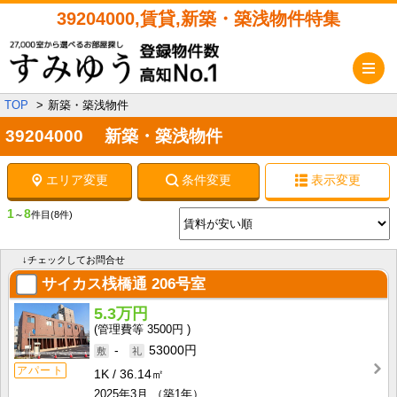
39204000,賃貸,新築・築浅物件特集
メ
TOP
新築・築浅物件
39204000 新築・築浅物件
エリア変更
条件変更
表示変更
1
8
～
件目
(8件)
↓チェックしてお問合せ
サイカス桟橋通
206号室
5.3万円
3500円
-
53000円
アパート
1K
36.14㎡
2025年3月
（築1年）