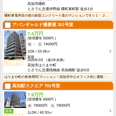
高知市曙町
とさでん交通伊野線 曙町東町駅 徒歩1分
曙町東電停目の前の鉄筋コンクリート造のマンションです☆１・２・３号室と間取がそれぞれ違っていますが、･･･
アバンギャルド播磨屋
301号室
7.4万円
5000円
-
74000円
1DK
33.48㎡
新築
2026年3月
（築1年未満）
マンション
高知市はりまや町
とさでん交通桟橋線 高知橋駅 徒歩5分
はりまや町の単身用RCマンション！高知市中心オフィス街に通勤・通学の方におすすめ！ インターネット月･･･
高知駅スクエア
701号室
7.9万円
6000円
79000円
79000円
新着
1LDK
40.93㎡