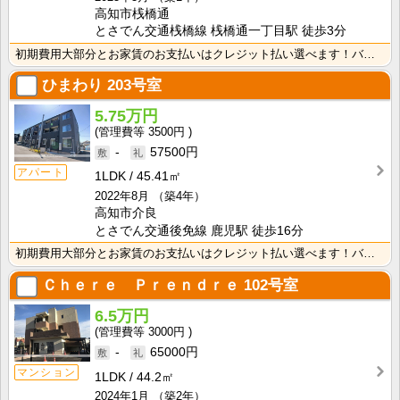
高知市桟橋通
とさでん交通桟橋線 桟橋通一丁目駅 徒歩3分
初期費用大部分とお家賃のお支払いはクレジット払い選べます！バス・トイレ別なので、ゆったり湯船に浸かれ･･･
ひまわり
203号室
5.75万円
3500円
-
57500円
アパート
1LDK
45.41㎡
2022年8月
（築4年）
高知市介良
とさでん交通後免線 鹿児駅 徒歩16分
初期費用大部分とお家賃のお支払いはクレジット払い選べます！バス・トイレ別なので、ゆったり湯船に浸かれ･･･
Ｃｈｅｒｅ Ｐｒｅｎｄｒｅ
102号室
6.5万円
3000円
-
65000円
マンション
1LDK
44.2㎡
2024年1月
（築2年）