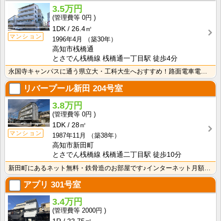
3.5万円
0円
1DK
26.4㎡
マンション
1996年4月
（築30年）
高知市桟橋通
とさでん桟橋線 桟橋通一丁目駅 徒歩4分
永国寺キャンパスに通う県立大・工科大生へおすすめ！路面電車電停・バス停も徒歩圏内！敷金・礼金なし！エ･･･
リバープール新田
204号室
3.8万円
0円
1DK
28㎡
マンション
1987年11月
（築38年）
高知市新田町
とさでん桟橋線 桟橋通二丁目駅 徒歩10分
新田町にあるネット無料・鉄骨造のお部屋です♪インターネット月額接続利用料無料なので生活費の節約になり･･･
アプリ
301号室
3.4万円
2000円