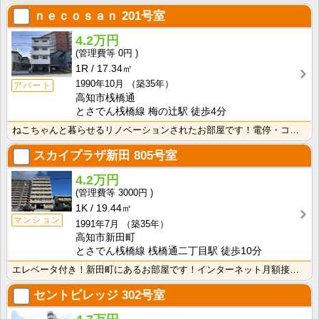
ｎｅｃｏｓａｎ
201号室
4.2万円
0円
1R
17.34㎡
1990年10月
（築35年）
アパート
高知市桟橋通
とさでん桟橋線 梅の辻駅 徒歩4分
ねこちゃんと暮らせるリノベーションされたお部屋です！電停・コンビニ徒歩圏内で生活に便利な立地です！
スカイプラザ新田
805号室
4.2万円
3000円
1K
19.44㎡
マンション
1991年7月
（築35年）
高知市新田町
とさでん桟橋線 桟橋通二丁目駅 徒歩10分
エレベータ付き！新田町にあるお部屋です！インターネット月額接続使用無料なので、月々の生活費の節約にも･･･
セントビレッジ
302号室