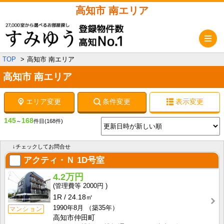
高知市 南エリア
メ
TOP
高知市 南エリア
高知市 南エリア
エリア変更
条件変更
表示変更
145
168
～
件目
(168件)
↓チェックしてお問合せ
アクティ・Ｎ
1D号室
4.2万円
2000円
1R
24.18㎡
1990年8月
（築35年）
マンション
高知市仲田町