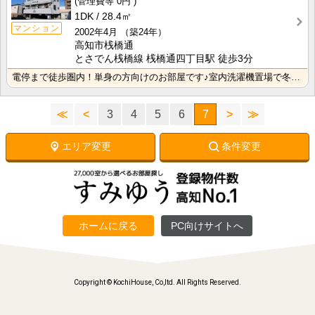
0円
1DK
28.4㎡
マンション
2002年4月
（築24年）
高知市桟橋通
とさでん桟橋線 桟橋通四丁目駅 徒歩3分
電停まで徒歩圏内！単身の方向けのお部屋です♪室内洗濯機置場で冬でもお洗濯快適！
≪
<
3
4
5
6
7
>
≫
エリア変更
条件変更
ホームに戻る
PC向けサイトへ
Copyright © KochiHouse, Co,ltd. All Rights Reserved.