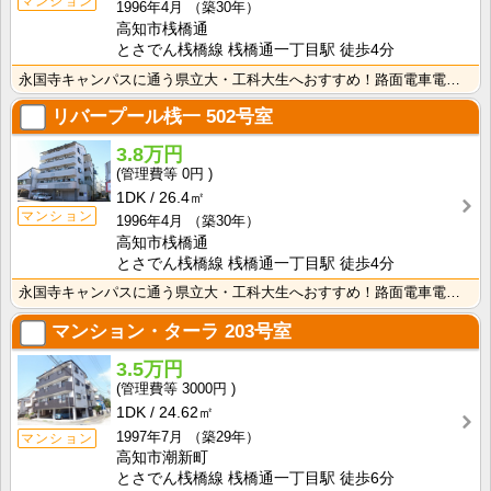
マンション
1996年4月
（築30年）
高知市桟橋通
とさでん桟橋線 桟橋通一丁目駅 徒歩4分
永国寺キャンパスに通う県立大・工科大生へおすすめ！路面電車電停・バス停も徒歩圏内！敷金・礼金なし！エ･･･
リバープール桟一
502号室
3.8万円
0円
1DK
26.4㎡
マンション
1996年4月
（築30年）
高知市桟橋通
とさでん桟橋線 桟橋通一丁目駅 徒歩4分
永国寺キャンパスに通う県立大・工科大生へおすすめ！路面電車電停・バス停も徒歩圏内！敷金・礼金なし！エ･･･
マンション・ターラ
203号室
3.5万円
3000円
1DK
24.62㎡
1997年7月
（築29年）
マンション
高知市潮新町
とさでん桟橋線 桟橋通一丁目駅 徒歩6分