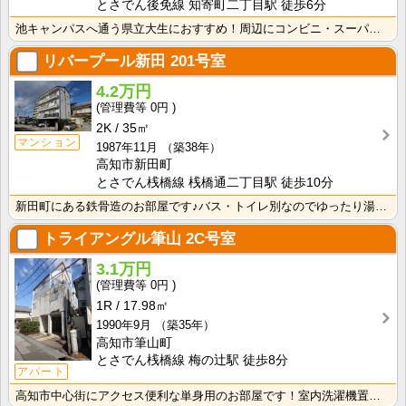
とさでん後免線 知寄町二丁目駅 徒歩6分
池キャンパスへ通う県立大生におすすめ！周辺にコンビニ・スーパーあり！敷金・礼金なし！エアコン付きで初･･･
リバープール新田
201号室
4.2万円
0円
2K
35㎡
マンション
1987年11月
（築38年）
高知市新田町
とさでん桟橋線 桟橋通二丁目駅 徒歩10分
新田町にある鉄骨造のお部屋です♪バス・トイレ別なのでゆったり湯舟に浸かれますね！
トライアングル筆山
2C号室
3.1万円
0円
1R
17.98㎡
1990年9月
（築35年）
高知市筆山町
とさでん桟橋線 梅の辻駅 徒歩8分
アパート
高知市中心街にアクセス便利な単身用のお部屋です！室内洗濯機置場で冬でもお洗濯快適♪ バス・トイレ別な･･･