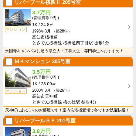
リバープール桟四Ⅱ
205号室
3.7万円
0円
1K
24.8㎡
マンション
1998年3月
（築28年）
高知市桟橋通
とさでん桟橋線 桟橋通四丁目駅 徒歩1分
永国寺キャンパスに通う県立大・工科大生、専門学生へおすすめ！路面電車電停・バス停も徒歩圏内！インター･･･
ＭＫマンション
305号室
3.5万円
0円
1K
28.09㎡
2000年3月
（築26年）
マンション
高知市天神町
とさでん桟橋線 梅の辻駅 徒歩4分
天神町にある1Ｋのお部屋です！室内洗濯機置場で冬でもお洗濯快適！
リバープールＳＰ
201号室
3.8万円