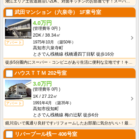
潮江エリア土佐道路沿い2DK、対面キッチンのお部屋です！スーパー・コンビニが近いのでお買い物に便利な･･･
武田マンション（六泉寺）
1F東号室
4.0万円
0円
2DK
38.34㎡
1975年10月
（築50年）
アパート
高知市六泉寺町
とさでん桟橋線 桟橋通四丁目駅 徒歩16分
徒歩5分圏内にスーパー・コンビニがあり生活に便利な立地です！キッチン・お風呂・トイレに窓があるので、･･･
ハウスＴＴＭ
202号室
3.0万円
0円
1K
27.22㎡
1991年4月
（築35年）
アパート
高知市役知町
とさでん桟橋線 梅の辻駅 徒歩6分
鏡川沿いで風通り良好です♪リフォームしたお部屋に気分がいい！最上階のお部屋です♪
リバープール桟一
406号室