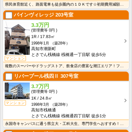
県民体育館近く、路面電車も徒歩圏内の１ＤＫです☆初期費用減額プラン選べます♪家賃ﾌﾘｰﾚﾝﾄ1ヶ月・･･･
パインヴィレッジ
203号室
3.3万円
0円
1R
17.83㎡
1998年1月
（築28年）
高知市潮新町
とさでん桟橋線 桟橋通一丁目駅 徒歩5分
マンション
複数のスーパーやドラッグストア、飲食店の豊富な潮江エリア！フリーレント賃料1ヶ月分無料！インターネッ･･･
リバープール桟四Ⅱ
307号室
3.7万円
0円
1K
24.8㎡
マンション
1998年3月
（築28年）
高知市桟橋通
とさでん桟橋線 桟橋通四丁目駅 徒歩1分
永国寺キャンパスに通う県立大・工科大生、専門学生へおすすめ！路面電車電停・バス停も徒歩圏内！インター･･･