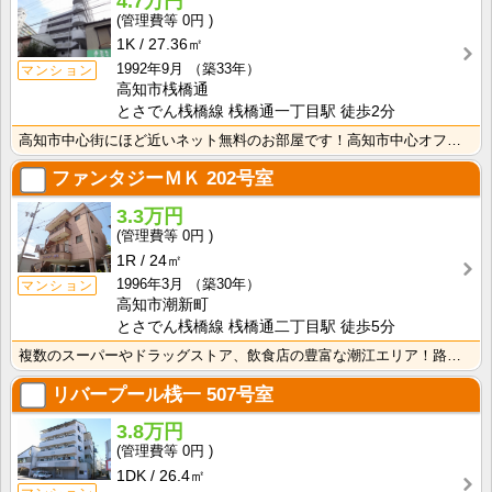
4.7万円
0円
1K
27.36㎡
1992年9月
（築33年）
マンション
高知市桟橋通
とさでん桟橋線 桟橋通一丁目駅 徒歩2分
高知市中心街にほど近いネット無料のお部屋です！高知市中心オフィス街にお勤めの方には嬉しい、電車や自転･･･
ファンタジーＭＫ
202号室
3.3万円
0円
1R
24㎡
1996年3月
（築30年）
マンション
高知市潮新町
とさでん桟橋線 桟橋通二丁目駅 徒歩5分
複数のスーパーやドラッグストア、飲食店の豊富な潮江エリア！路面電車電停徒歩3分、土佐道路にもアクセス･･･
リバープール桟一
507号室
3.8万円
0円
1DK
26.4㎡