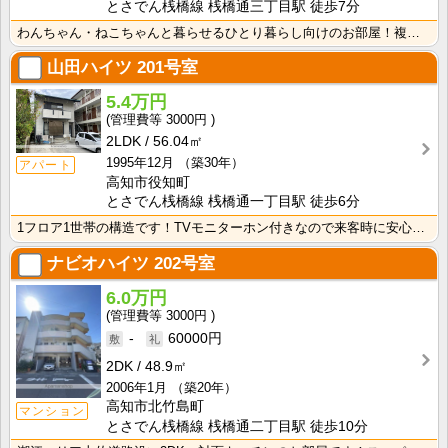
とさでん桟橋線 桟橋通三丁目駅 徒歩7分
わんちゃん・ねこちゃんと暮らせるひとり暮らし向けのお部屋！複数のスーパーやドラッグストア、飲食店の豊･･･
山田ハイツ
201号室
5.4万円
3000円
2LDK
56.04㎡
1995年12月
（築30年）
アパート
高知市役知町
とさでん桟橋線 桟橋通一丁目駅 徒歩6分
1フロア1世帯の構造です！TVモニターホン付きなので来客時に安心！初期費用減額プラン選べます♪家賃フ･･･
ナビオハイツ
202号室
6.0万円
3000円
-
60000円
2DK
48.9㎡
2006年1月
（築20年）
高知市北竹島町
マンション
とさでん桟橋線 桟橋通二丁目駅 徒歩10分