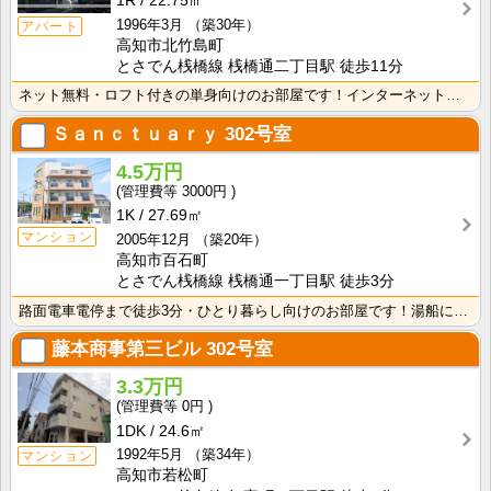
1R
22.75㎡
1996年3月
（築30年）
アパート
高知市北竹島町
とさでん桟橋線 桟橋通二丁目駅 徒歩11分
ネット無料・ロフト付きの単身向けのお部屋です！インターネット月額接続使用無料なので、月々の生活費の節･･･
Ｓａｎｃｔｕａｒｙ
302号室
4.5万円
3000円
1K
27.69㎡
マンション
2005年12月
（築20年）
高知市百石町
とさでん桟橋線 桟橋通一丁目駅 徒歩3分
路面電車電停まで徒歩3分・ひとり暮らし向けのお部屋です！湯船に浸かれますね！洗面脱衣所があるので朝の･･･
藤本商事第三ビル
302号室
3.3万円
0円
1DK
24.6㎡
1992年5月
（築34年）
マンション
高知市若松町