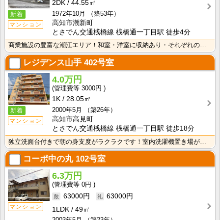
2DK
44.55㎡
1972年10月
（築53年）
新着
高知市潮新町
マンション
とさでん交通桟橋線 桟橋通一丁目駅 徒歩4分
商業施設の豊富な潮江エリア！和室・洋室に収納あり・それぞれのお部屋ですっきり収納できますね！ キッチ･･･
レジデンス山手
402号室
4.0万円
3000円
1K
28.05㎡
2000年5月
（築26年）
新着
高知市高見町
マンション
とさでん交通桟橋線 桟橋通一丁目駅 徒歩18分
独立洗面台付きで朝の身支度がラクラクです！室内洗濯機置き場があるのでお洗濯ラクラク♪ キッチンは１口･･･
コーポ中の丸
102号室
6.3万円
0円
63000円
63000円
マンション
1LDK
49㎡
2003年5月
（築23年）