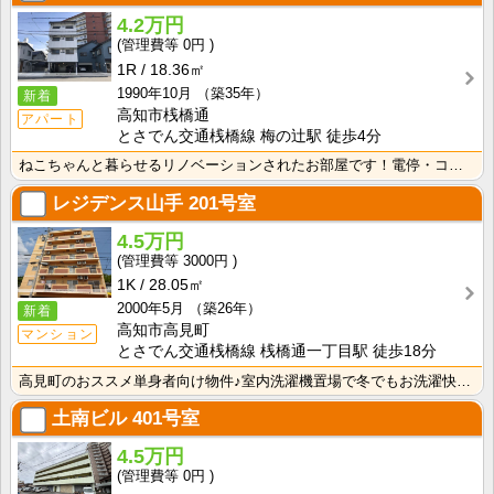
4.2万円
0円
1R
18.36㎡
1990年10月
（築35年）
新着
高知市桟橋通
アパート
とさでん交通桟橋線 梅の辻駅 徒歩4分
ねこちゃんと暮らせるリノベーションされたお部屋です！電停・コンビニ徒歩圏内で生活に便利な立地です！
レジデンス山手
201号室
4.5万円
3000円
1K
28.05㎡
2000年5月
（築26年）
新着
高知市高見町
マンション
とさでん交通桟橋線 桟橋通一丁目駅 徒歩18分
高見町のおススメ単身者向け物件♪室内洗濯機置場で冬でもお洗濯快適♪バス・トイレ別なので、ゆったり湯船･･･
土南ビル
401号室
4.5万円
0円