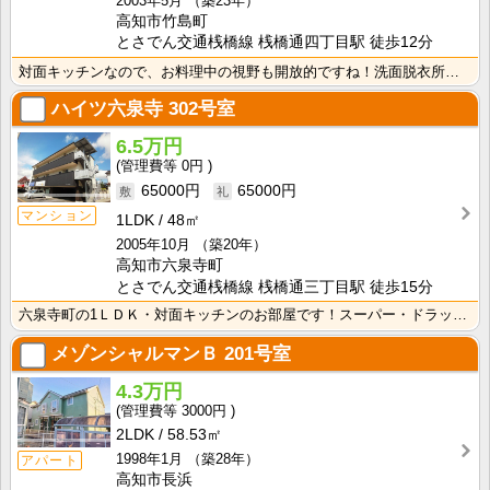
2003年5月
（築23年）
高知市竹島町
とさでん交通桟橋線 桟橋通四丁目駅 徒歩12分
対面キッチンなので、お料理中の視野も開放的ですね！洗面脱衣所があるので朝の身支度・入浴が快適！
ハイツ六泉寺
302号室
6.5万円
0円
65000円
65000円
マンション
1LDK
48㎡
2005年10月
（築20年）
高知市六泉寺町
とさでん交通桟橋線 桟橋通三丁目駅 徒歩15分
六泉寺町の1ＬＤＫ・対面キッチンのお部屋です！スーパー・ドラッグストア徒歩圏の暮らしやすいエリアです･･･
メゾンシャルマンＢ
201号室
4.3万円
3000円
2LDK
58.53㎡
1998年1月
（築28年）
アパート
高知市長浜