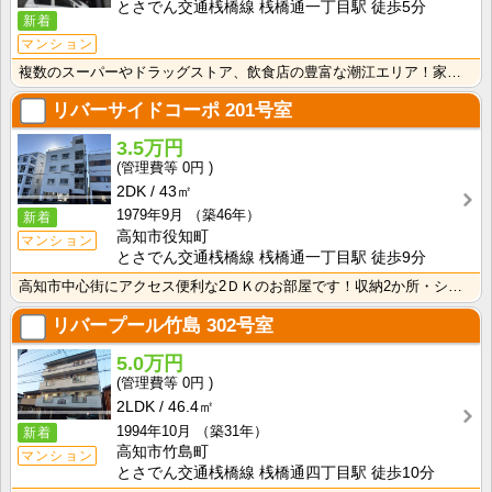
とさでん交通桟橋線 桟橋通一丁目駅 徒歩5分
新着
マンション
複数のスーパーやドラッグストア、飲食店の豊富な潮江エリア！家賃フリーレント1ヶ月♪2年未満で解約の場･･･
リバーサイドコーポ
201号室
3.5万円
0円
2DK
43㎡
1979年9月
（築46年）
新着
高知市役知町
マンション
とさでん交通桟橋線 桟橋通一丁目駅 徒歩9分
高知市中心街にアクセス便利な2ＤＫのお部屋です！収納2か所・シューズボックス付きですっきり片付けて暮･･･
リバープール竹島
302号室
5.0万円
0円
2LDK
46.4㎡
1994年10月
（築31年）
新着
高知市竹島町
マンション
とさでん交通桟橋線 桟橋通四丁目駅 徒歩10分