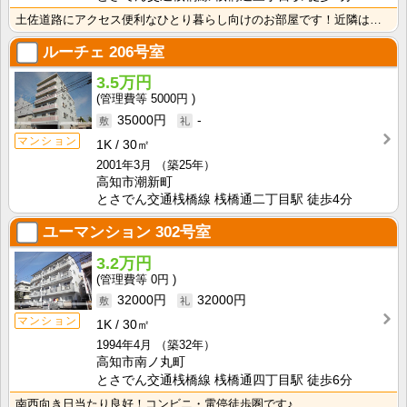
土佐道路にアクセス便利なひとり暮らし向けのお部屋です！近隣はスーパーやコンビニの豊富な暮らしやすいエ･･･
ルーチェ
206号室
3.5万円
5000円
35000円
-
マンション
1K
30㎡
2001年3月
（築25年）
高知市潮新町
とさでん交通桟橋線 桟橋通二丁目駅 徒歩4分
ユーマンション
302号室
3.2万円
0円
32000円
32000円
マンション
1K
30㎡
1994年4月
（築32年）
高知市南ノ丸町
とさでん交通桟橋線 桟橋通四丁目駅 徒歩6分
南西向き日当たり良好！コンビニ・電停徒歩圏です♪