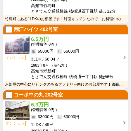
高知市竹島町
とさでん交通桟橋線 桟橋通四丁目駅 徒歩12分
竹島町にある1LDKのお部屋です！対面キッチンなので、お料理中の視野も開放的ですね！
潮江ハイツ
402号室
6.5万円
0円
65000円
65000円
マンション
3LDK
68.04㎡
1983年8月
（築42年）
高知市潮新町
とさでん交通桟橋線 桟橋通一丁目駅 徒歩6分
お部屋の中心にリビングのあるファミリー向けのお部屋です！路面電車電停まで徒歩6分、高知市中心街まで自･･･
コーポ中の丸
202号室
6.3万円
0円
63000円
63000円
マンション
1LDK
49㎡