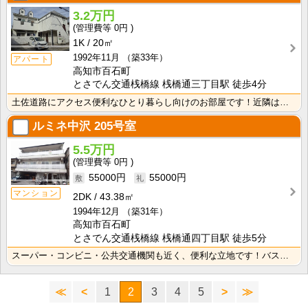
3.2万円
0円
1K
20㎡
1992年11月
（築33年）
アパート
高知市百石町
とさでん交通桟橋線 桟橋通三丁目駅 徒歩4分
土佐道路にアクセス便利なひとり暮らし向けのお部屋です！近隣はスーパーやコンビニの豊富な暮らしやすいエ･･･
ルミネ中沢
205号室
5.5万円
0円
55000円
55000円
マンション
2DK
43.38㎡
1994年12月
（築31年）
高知市百石町
とさでん交通桟橋線 桟橋通四丁目駅 徒歩5分
スーパー・コンビニ・公共交通機関も近く、便利な立地です！バス・トイレ別なので、ゆったり湯船に浸かれま･･･
≪
<
1
2
3
4
5
>
≫