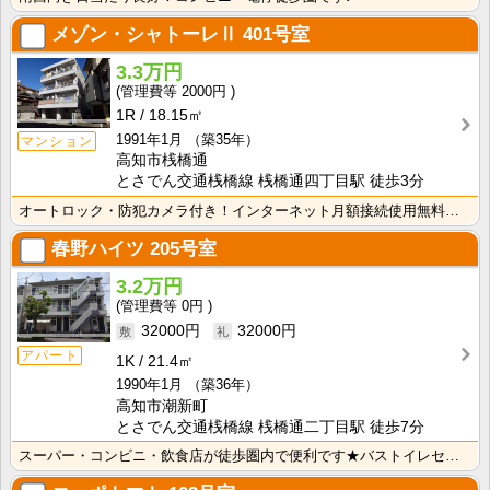
メゾン・シャトーレⅡ
401号室
3.3万円
2000円
1R
18.15㎡
1991年1月
（築35年）
マンション
高知市桟橋通
とさでん交通桟橋線 桟橋通四丁目駅 徒歩3分
オートロック・防犯カメラ付き！インターネット月額接続使用無料なので、月々の生活費の節約にもなりますね･･･
春野ハイツ
205号室
3.2万円
0円
32000円
32000円
アパート
1K
21.4㎡
1990年1月
（築36年）
高知市潮新町
とさでん交通桟橋線 桟橋通二丁目駅 徒歩7分
スーパー・コンビニ・飲食店が徒歩圏内で便利です★バストイレセパレートで快適☆ 押入れがあるので収納も･･･