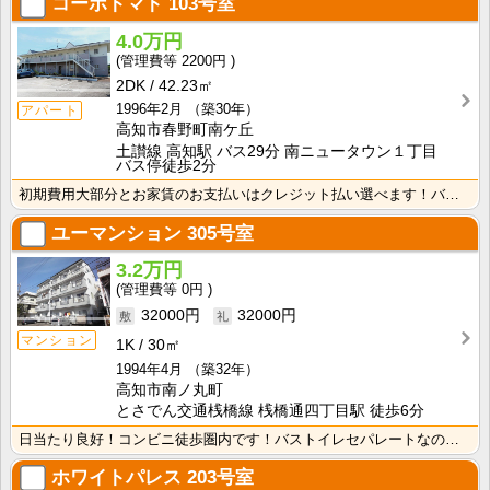
コーポトマト
103号室
4.0万円
2200円
2DK
42.23㎡
1996年2月
（築30年）
アパート
高知市春野町南ケ丘
土讃線 高知駅 バス29分 南ニュータウン１丁目
バス停徒歩2分
初期費用大部分とお家賃のお支払いはクレジット払い選べます！バス・トイレ別なので、ゆったり湯船に浸かれ･･･
ユーマンション
305号室
3.2万円
0円
32000円
32000円
マンション
1K
30㎡
1994年4月
（築32年）
高知市南ノ丸町
とさでん交通桟橋線 桟橋通四丁目駅 徒歩6分
日当たり良好！コンビニ徒歩圏内です！バストイレセパレートなので快適ですね！ 広めで使いやすいキッチン･･･
ホワイトパレス
203号室