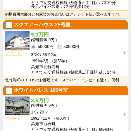
とさでん交通桟橋線 桟橋通五丁目駅 バス10分
長浜バイパス別 バス停徒歩12分
初期費用大部分とお家賃のお支払いはクレジット払い選べます！バス・トイレ別なので、ゆったり湯船に浸かれ･･･
スクエアーハウス
2F号室
5.0万円
0円
50000円
50000円
アパート
3DK
56.92㎡
1991年2月
（築35年）
高知市北竹島町
とさでん交通桟橋線 桟橋通二丁目駅 徒歩14分
北竹島町の３ＤＫのお部屋です！スーパー・コンビニも近く、便利な立地です！ 独立洗面台が付いているので･･･
ホワイトパレス
105号室
2.8万円
0円
1K
20㎡
1992年11月
（築33年）
アパート
高知市百石町
とさでん交通桟橋線 桟橋通三丁目駅 徒歩4分