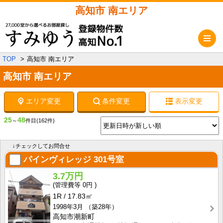
高知市 南エリア
メ
TOP
高知市 南エリア
高知市 南エリア
エリア変更
条件変更
表示変更
25
48
～
件目
(162件)
↓チェックしてお問合せ
パインヴィレッジ
301号室
3.7万円
0円
1R
17.83㎡
1998年3月
（築28年）
高知市潮新町