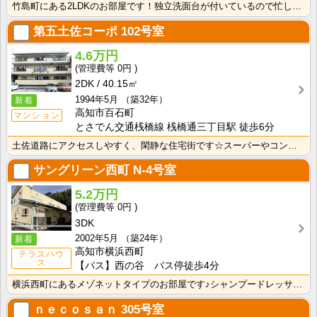
竹島町にある2LDKのお部屋です！独立洗面台が付いているので忙しい朝の身支度も快適です！
第五土佐コーポ
102号室
4.6万円
0円
2DK
40.15㎡
1994年5月
（築32年）
新着
高知市百石町
マンション
とさでん交通桟橋線 桟橋通三丁目駅 徒歩6分
土佐道路にアクセスしやすく、閑静な住宅街です☆スーパーやコンビニ・ドラッグストアがほど近く、歩いてお･･･
サングリーン西町
N-4号室
5.2万円
0円
3DK
2002年5月
（築24年）
新着
高知市横浜西町
テラスハウ
ス
【バス】西の谷 バス停徒歩4分
横浜西町にあるメゾネットタイプのお部屋です♪シャンプードレッサーが付いているので忙しい朝の身支度も快･･･
ｎｅｃｏｓａｎ
305号室