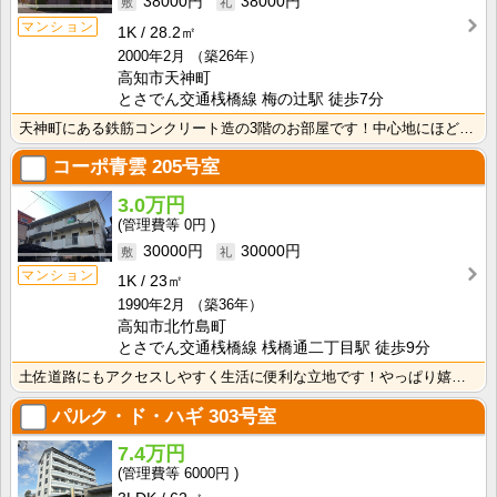
38000円
38000円
マンション
1K
28.2㎡
2000年2月
（築26年）
高知市天神町
とさでん交通桟橋線 梅の辻駅 徒歩7分
天神町にある鉄筋コンクリート造の3階のお部屋です！中心地にほど近く、高知市中心でお勤めの方にもおすす･･･
コーポ青雲
205号室
3.0万円
0円
30000円
30000円
マンション
1K
23㎡
1990年2月
（築36年）
高知市北竹島町
とさでん交通桟橋線 桟橋通二丁目駅 徒歩9分
土佐道路にもアクセスしやすく生活に便利な立地です！やっぱり嬉しいバス・トイレセパレート！周辺にスーパ･･･
パルク・ド・ハギ
303号室
7.4万円
6000円