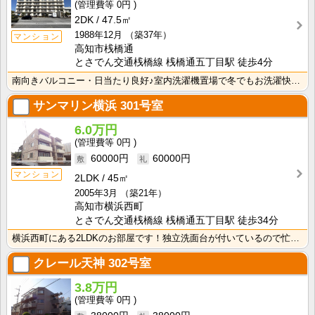
0円
2DK
47.5㎡
1988年12月
（築37年）
マンション
高知市桟橋通
とさでん交通桟橋線 桟橋通五丁目駅 徒歩4分
南向きバルコニー・日当たり良好♪室内洗濯機置場で冬でもお洗濯快適！
サンマリン横浜
301号室
6.0万円
0円
60000円
60000円
マンション
2LDK
45㎡
2005年3月
（築21年）
高知市横浜西町
とさでん交通桟橋線 桟橋通五丁目駅 徒歩34分
横浜西町にある2LDKのお部屋です！独立洗面台が付いているので忙しい朝の身支度も快適です！室内洗濯機･･･
クレール天神
302号室
3.8万円
0円