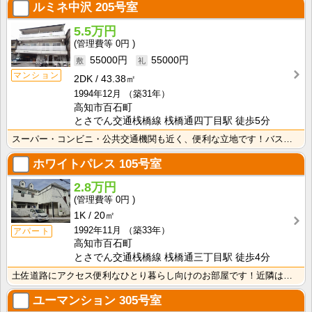
ルミネ中沢
205号室
5.5万円
0円
55000円
55000円
マンション
2DK
43.38㎡
1994年12月
（築31年）
高知市百石町
とさでん交通桟橋線 桟橋通四丁目駅 徒歩5分
スーパー・コンビニ・公共交通機関も近く、便利な立地です！バス・トイレ別なので、ゆったり湯船に浸かれま･･･
ホワイトパレス
105号室
2.8万円
0円
1K
20㎡
1992年11月
（築33年）
アパート
高知市百石町
とさでん交通桟橋線 桟橋通三丁目駅 徒歩4分
土佐道路にアクセス便利なひとり暮らし向けのお部屋です！近隣はスーパーやコンビニの豊富な暮らしやすいエ･･･
ユーマンション
305号室