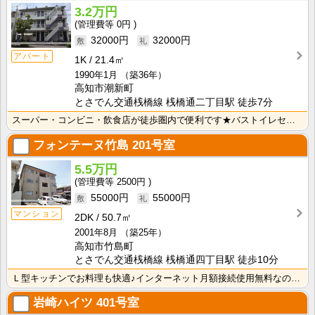
3.2万円
0円
32000円
32000円
アパート
1K
21.4㎡
1990年1月
（築36年）
高知市潮新町
とさでん交通桟橋線 桟橋通二丁目駅 徒歩7分
スーパー・コンビニ・飲食店が徒歩圏内で便利です★バストイレセパレートで快適☆ 押入れがあるので収納も･･･
フォンテーヌ竹島
201号室
5.5万円
2500円
55000円
55000円
マンション
2DK
50.7㎡
2001年8月
（築25年）
高知市竹島町
とさでん交通桟橋線 桟橋通四丁目駅 徒歩10分
Ｌ型キッチンでお料理も快適♪インターネット月額接続使用無料なので、月々の生活費の節約にもなりますね！
岩崎ハイツ
401号室