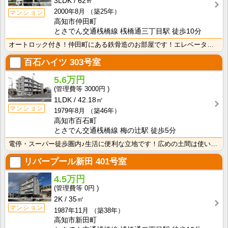
3LDK
62㎡
2000年8月
（築25年）
マンション
高知市仲田町
とさでん交通桟橋線 桟橋通三丁目駅 徒歩10分
オートロック付き！仲田町にある鉄骨造のお部屋です！エレベーター付きなので、沢山お買いものをしてもお部･･･
百石ハイツ
303号室
5.6万円
3000円
1LDK
42.18㎡
マンション
1979年8月
（築46年）
高知市百石町
とさでん交通桟橋線 梅の辻駅 徒歩5分
電停・スーパー徒歩圏内♪生活に便利な立地です！広めの土間は使い方いろいろ♪ウォークインクローゼットが･･･
リバープール新田
401号室
4.5万円
0円
2K
35㎡
マンション
1987年11月
（築38年）
高知市新田町