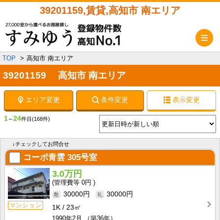
39201159,賃貸,高知市 南エリア
メ
TOP
高知市 南エリア
39201159 高知市 南エリア
エリア変更
条件変更
表示変更
1
24
～
件目
(168件)
↓チェックしてお問合せ
コーポ青雲
305号室
3.0万円
0円
30000円
30000円
マンション
1K
23㎡
1990年2月
（築36年）