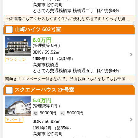
高知市北竹島町
とさでん交通桟橋線 桟橋通二丁目駅 徒歩9分
土佐道路にもアクセスしやすく生活に便利な立地です！やっぱり嬉しいバス・トイレセパレート！周辺にスーパ･･･
山崎ハイツ
602号室
6.0万円
0円
3DK
59.52㎡
1988年12月
（築37年）
マンション
高知市桟橋通
とさでん交通桟橋線 桟橋通五丁目駅 徒歩4分
南向き！エレベーター付きなので、沢山お買いものをしてもお部屋まで上がるのがラクですね！
スクエアーハウス
2F号室
5.0万円
0円
50000円
50000円
アパート
3DK
56.92㎡
1991年2月
（築35年）
高知市北竹島町