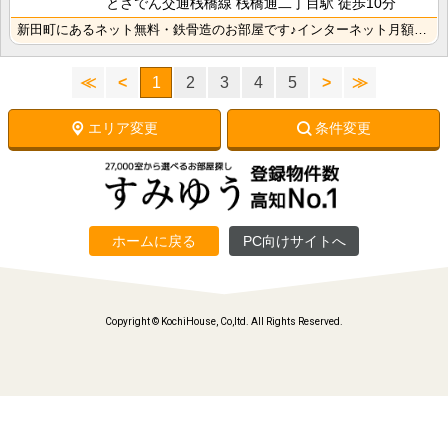
とさでん交通桟橋線 桟橋通二丁目駅 徒歩10分
新田町にあるネット無料・鉄骨造のお部屋です♪インターネット月額接続利用料無料なので生活費の節約になり･･･
≪
<
1
2
3
4
5
>
≫
エリア変更
条件変更
ホームに戻る
PC向けサイトへ
Copyright © KochiHouse, Co,ltd. All Rights Reserved.