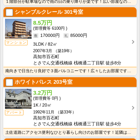
１階部分が駐車場なので雨の日の乗り降りが楽です！広い部屋なので家具の配置を考えるのも楽しいですね♪ ･･･
シャンブルクレール
301号室
8.5万円
6100円
170000円
85000円
マンション
3LDK
82㎡
2007年3月
（築19年）
高知市百石町
とさでん交通桟橋線 桟橋通二丁目駅 徒歩8分
南向きで日当たり良好で３面バルコニーです！広々したお部屋ですよ！エレベーター付きなので、沢山お買いも･･･
ホワイトパレス
203号室
3.2万円
0円
1K
20㎡
1992年11月
（築33年）
アパート
高知市百石町
とさでん交通桟橋線 桟橋通三丁目駅 徒歩4分
土佐道路にアクセス便利なひとり暮らし向けのお部屋です！近隣はスーパーやコンビニの豊富な暮らしやすいエ･･･