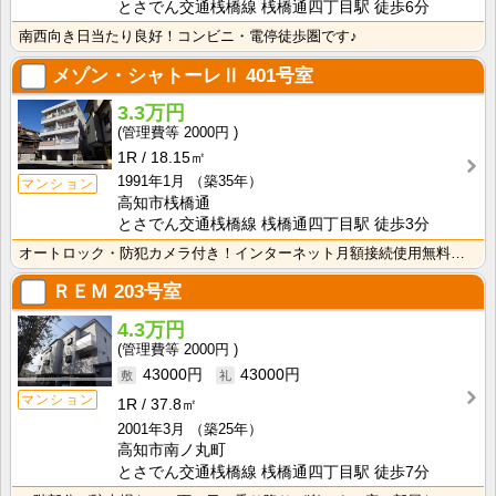
とさでん交通桟橋線 桟橋通四丁目駅 徒歩6分
南西向き日当たり良好！コンビニ・電停徒歩圏です♪
メゾン・シャトーレⅡ
401号室
3.3万円
2000円
1R
18.15㎡
1991年1月
（築35年）
マンション
高知市桟橋通
とさでん交通桟橋線 桟橋通四丁目駅 徒歩3分
オートロック・防犯カメラ付き！インターネット月額接続使用無料なので、月々の生活費の節約にもなりますね･･･
ＲＥＭ
203号室
4.3万円
2000円
43000円
43000円
マンション
1R
37.8㎡
2001年3月
（築25年）
高知市南ノ丸町
とさでん交通桟橋線 桟橋通四丁目駅 徒歩7分