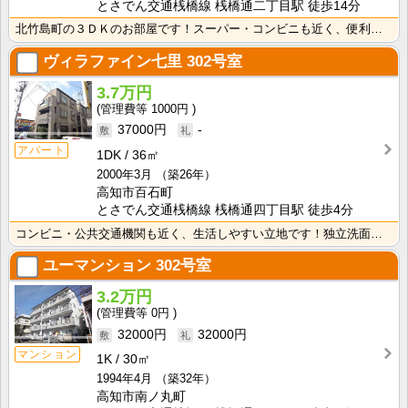
とさでん交通桟橋線 桟橋通二丁目駅 徒歩14分
北竹島町の３ＤＫのお部屋です！スーパー・コンビニも近く、便利な立地です！ 独立洗面台が付いているので･･･
ヴィラファイン七里
302号室
3.7万円
1000円
37000円
-
アパート
1DK
36㎡
2000年3月
（築26年）
高知市百石町
とさでん交通桟橋線 桟橋通四丁目駅 徒歩4分
コンビニ・公共交通機関も近く、生活しやすい立地です！独立洗面台が付いているので忙しい朝の身支度も快適･･･
ユーマンション
302号室
3.2万円
0円
32000円
32000円
マンション
1K
30㎡
1994年4月
（築32年）
高知市南ノ丸町