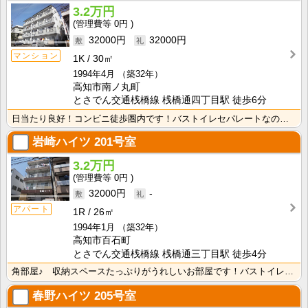
3.2万円
0円
32000円
32000円
マンション
1K
30㎡
1994年4月
（築32年）
高知市南ノ丸町
とさでん交通桟橋線 桟橋通四丁目駅 徒歩6分
日当たり良好！コンビニ徒歩圏内です！バストイレセパレートなので快適ですね！ 広めで使いやすいキッチン･･･
岩崎ハイツ
201号室
3.2万円
0円
32000円
-
アパート
1R
26㎡
1994年1月
（築32年）
高知市百石町
とさでん交通桟橋線 桟橋通三丁目駅 徒歩4分
角部屋♪ 収納スペースたっぷりがうれしいお部屋です！バストイレセパレート！さらに独立洗面台もついてい･･･
春野ハイツ
205号室