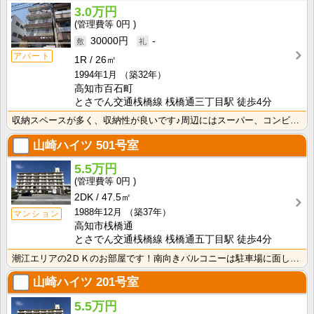
3.0万円
0円
30000円
-
アパート
1R
26㎡
1994年1月
（築32年）
高知市百石町
とさでん交通桟橋線 桟橋通三丁目駅 徒歩4分
収納スペースが多く、収納性が良いです♪周辺にはスーパー、コンビニ有ります！！
山崎ハイツ
501号室
5.5万円
0円
2DK
47.5㎡
1988年12月
（築37年）
マンション
高知市桟橋通
とさでん交通桟橋線 桟橋通五丁目駅 徒歩4分
潮江エリアの2ＤＫのお部屋です！南向きバルコニーは駐車場に面しているので遮るものがなく日当たり・風通･･･
山崎ハイツ
201号室
5.5万円