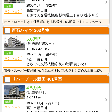
3LDK
62㎡
2000年8月
（築25年）
新着
高知市仲田町
マンション
とさでん交通桟橋線 桟橋通三丁目駅 徒歩10分
オートロック付き！仲田町にある鉄骨造のお部屋です！エレベーター付きなので、沢山お買いものをしてもお部･･･
百石ハイツ
303号室
5.6万円
3000円
1LDK
42.18㎡
新着
1979年8月
（築46年）
マンション
高知市百石町
とさでん交通桟橋線 梅の辻駅 徒歩5分
電停・スーパー徒歩圏内♪生活に便利な立地です！広めの土間は使い方いろいろ♪ウォークインクローゼットが･･･
リバープール新田
401号室
4.5万円
0円
2K
35㎡
新着
1987年11月
（築38年）
マンション
高知市新田町