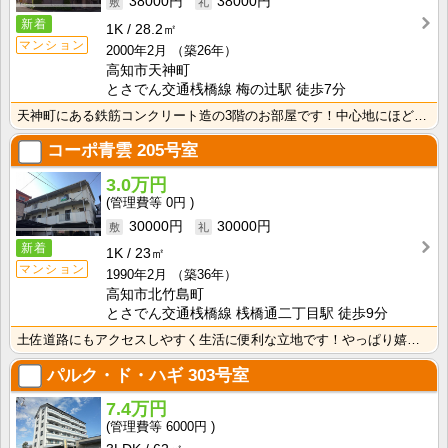
38000円
38000円
新着
1K
28.2㎡
マンション
2000年2月
（築26年）
高知市天神町
とさでん交通桟橋線 梅の辻駅 徒歩7分
天神町にある鉄筋コンクリート造の3階のお部屋です！中心地にほど近く、高知市中心でお勤めの方にもおすす･･･
コーポ青雲
205号室
3.0万円
0円
30000円
30000円
新着
1K
23㎡
マンション
1990年2月
（築36年）
高知市北竹島町
とさでん交通桟橋線 桟橋通二丁目駅 徒歩9分
土佐道路にもアクセスしやすく生活に便利な立地です！やっぱり嬉しいバス・トイレセパレート！周辺にスーパ･･･
パルク・ド・ハギ
303号室
7.4万円
6000円