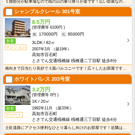
１階部分が駐車場なので雨の日の乗り降りが楽です！広い部屋なので家具の配置を考えるのも楽しいですね♪ ･･･
シャンブルクレール
301号室
8.5万円
6100円
170000円
85000円
新着
3LDK
82㎡
マンション
2007年3月
（築19年）
高知市百石町
とさでん交通桟橋線 桟橋通二丁目駅 徒歩8分
南向きで日当たり良好で３面バルコニーです！広々したお部屋ですよ！エレベーター付きなので、沢山お買いも･･･
ホワイトパレス
203号室
3.2万円
0円
1K
20㎡
1992年11月
（築33年）
新着
高知市百石町
アパート
とさでん交通桟橋線 桟橋通三丁目駅 徒歩4分
土佐道路にアクセス便利なひとり暮らし向けのお部屋です！近隣はスーパーやコンビニの豊富な暮らしやすいエ･･･