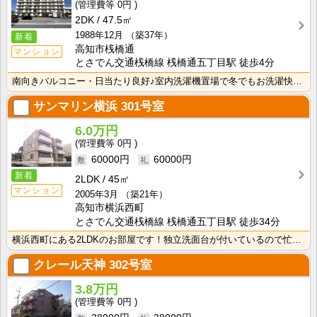
0円
2DK
47.5㎡
1988年12月
（築37年）
新着
高知市桟橋通
マンション
とさでん交通桟橋線 桟橋通五丁目駅 徒歩4分
南向きバルコニー・日当たり良好♪室内洗濯機置場で冬でもお洗濯快適！
サンマリン横浜
301号室
6.0万円
0円
60000円
60000円
新着
2LDK
45㎡
マンション
2005年3月
（築21年）
高知市横浜西町
とさでん交通桟橋線 桟橋通五丁目駅 徒歩34分
横浜西町にある2LDKのお部屋です！独立洗面台が付いているので忙しい朝の身支度も快適です！室内洗濯機･･･
クレール天神
302号室
3.8万円
0円