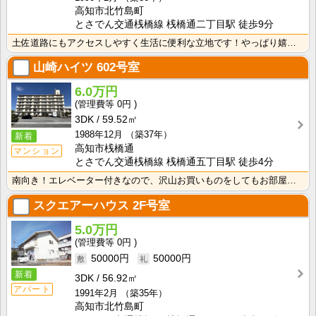
高知市北竹島町
とさでん交通桟橋線 桟橋通二丁目駅 徒歩9分
土佐道路にもアクセスしやすく生活に便利な立地です！やっぱり嬉しいバス・トイレセパレート！周辺にスーパ･･･
山崎ハイツ
602号室
6.0万円
0円
3DK
59.52㎡
1988年12月
（築37年）
新着
高知市桟橋通
マンション
とさでん交通桟橋線 桟橋通五丁目駅 徒歩4分
南向き！エレベーター付きなので、沢山お買いものをしてもお部屋まで上がるのがラクですね！
スクエアーハウス
2F号室
5.0万円
0円
50000円
50000円
新着
3DK
56.92㎡
アパート
1991年2月
（築35年）
高知市北竹島町