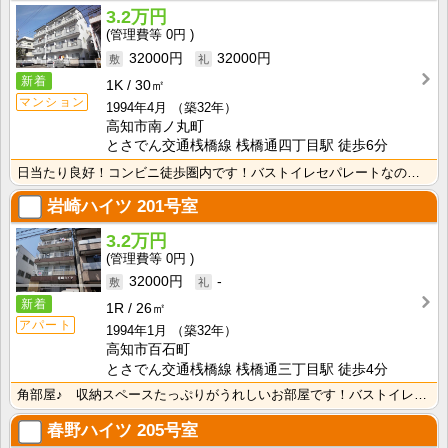
3.2万円
0円
32000円
32000円
新着
1K
30㎡
マンション
1994年4月
（築32年）
高知市南ノ丸町
とさでん交通桟橋線 桟橋通四丁目駅 徒歩6分
日当たり良好！コンビニ徒歩圏内です！バストイレセパレートなので快適ですね！ 広めで使いやすいキッチン･･･
岩崎ハイツ
201号室
3.2万円
0円
32000円
-
新着
1R
26㎡
アパート
1994年1月
（築32年）
高知市百石町
とさでん交通桟橋線 桟橋通三丁目駅 徒歩4分
角部屋♪ 収納スペースたっぷりがうれしいお部屋です！バストイレセパレート！さらに独立洗面台もついてい･･･
春野ハイツ
205号室