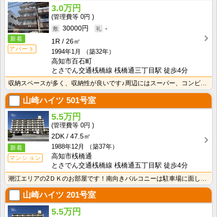
3.0万円
0円
30000円
-
新着
1R
26㎡
アパート
1994年1月
（築32年）
高知市百石町
とさでん交通桟橋線 桟橋通三丁目駅 徒歩4分
収納スペースが多く、収納性が良いです♪周辺にはスーパー、コンビニ有ります！！
山崎ハイツ
501号室
5.5万円
0円
2DK
47.5㎡
1988年12月
（築37年）
新着
高知市桟橋通
マンション
とさでん交通桟橋線 桟橋通五丁目駅 徒歩4分
潮江エリアの2ＤＫのお部屋です！南向きバルコニーは駐車場に面しているので遮るものがなく日当たり・風通･･･
山崎ハイツ
201号室
5.5万円