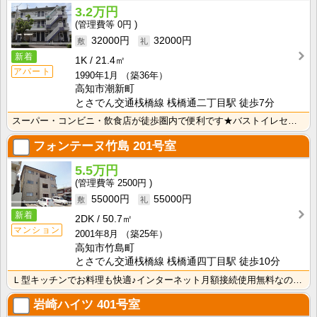
3.2万円
0円
32000円
32000円
新着
1K
21.4㎡
アパート
1990年1月
（築36年）
高知市潮新町
とさでん交通桟橋線 桟橋通二丁目駅 徒歩7分
スーパー・コンビニ・飲食店が徒歩圏内で便利です★バストイレセパレートで快適☆ 押入れがあるので収納も･･･
フォンテーヌ竹島
201号室
5.5万円
2500円
55000円
55000円
新着
2DK
50.7㎡
マンション
2001年8月
（築25年）
高知市竹島町
とさでん交通桟橋線 桟橋通四丁目駅 徒歩10分
Ｌ型キッチンでお料理も快適♪インターネット月額接続使用無料なので、月々の生活費の節約にもなりますね！
岩崎ハイツ
401号室