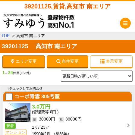
39201125,賃貸,高知市 南エリア
メ
TOP
高知市 南エリア
39201125 高知市 南エリア
エリア変更
条件変更
表示変更
1
24
～
件目
(168件)
↓チェックしてお問合せ
コーポ青雲
305号室
3.0万円
0円
30000円
30000円
新着
1K
23㎡
マンション
1990年2月
（築36年）