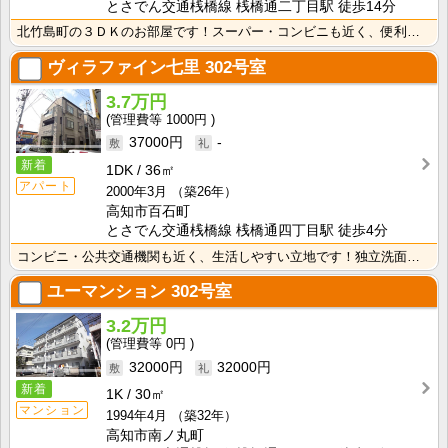
とさでん交通桟橋線 桟橋通二丁目駅 徒歩14分
北竹島町の３ＤＫのお部屋です！スーパー・コンビニも近く、便利な立地です！ 独立洗面台が付いているので･･･
ヴィラファイン七里
302号室
3.7万円
1000円
37000円
-
新着
1DK
36㎡
アパート
2000年3月
（築26年）
高知市百石町
とさでん交通桟橋線 桟橋通四丁目駅 徒歩4分
コンビニ・公共交通機関も近く、生活しやすい立地です！独立洗面台が付いているので忙しい朝の身支度も快適･･･
ユーマンション
302号室
3.2万円
0円
32000円
32000円
新着
1K
30㎡
マンション
1994年4月
（築32年）
高知市南ノ丸町