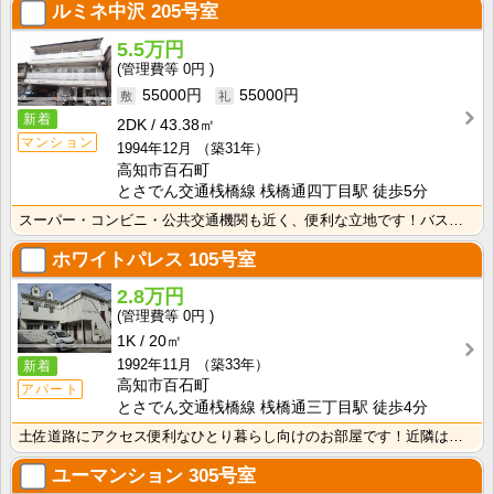
ルミネ中沢
205号室
5.5万円
0円
55000円
55000円
新着
2DK
43.38㎡
マンション
1994年12月
（築31年）
高知市百石町
とさでん交通桟橋線 桟橋通四丁目駅 徒歩5分
スーパー・コンビニ・公共交通機関も近く、便利な立地です！バス・トイレ別なので、ゆったり湯船に浸かれま･･･
ホワイトパレス
105号室
2.8万円
0円
1K
20㎡
1992年11月
（築33年）
新着
高知市百石町
アパート
とさでん交通桟橋線 桟橋通三丁目駅 徒歩4分
土佐道路にアクセス便利なひとり暮らし向けのお部屋です！近隣はスーパーやコンビニの豊富な暮らしやすいエ･･･
ユーマンション
305号室