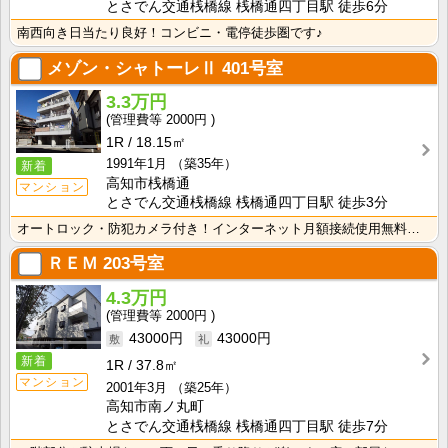
とさでん交通桟橋線 桟橋通四丁目駅 徒歩6分
南西向き日当たり良好！コンビニ・電停徒歩圏です♪
メゾン・シャトーレⅡ
401号室
3.3万円
2000円
1R
18.15㎡
1991年1月
（築35年）
新着
高知市桟橋通
マンション
とさでん交通桟橋線 桟橋通四丁目駅 徒歩3分
オートロック・防犯カメラ付き！インターネット月額接続使用無料なので、月々の生活費の節約にもなりますね･･･
ＲＥＭ
203号室
4.3万円
2000円
43000円
43000円
新着
1R
37.8㎡
マンション
2001年3月
（築25年）
高知市南ノ丸町
とさでん交通桟橋線 桟橋通四丁目駅 徒歩7分