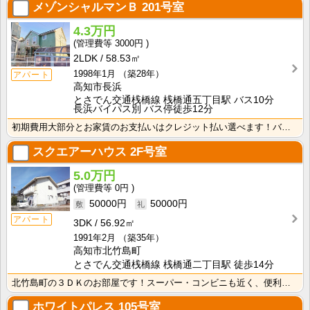
メゾンシャルマンＢ
201号室
4.3万円
3000円
2LDK
58.53㎡
1998年1月
（築28年）
アパート
高知市長浜
とさでん交通桟橋線 桟橋通五丁目駅 バス10分
長浜バイパス別 バス停徒歩12分
初期費用大部分とお家賃のお支払いはクレジット払い選べます！バス・トイレ別なので、ゆったり湯船に浸かれ･･･
スクエアーハウス
2F号室
5.0万円
0円
50000円
50000円
アパート
3DK
56.92㎡
1991年2月
（築35年）
高知市北竹島町
とさでん交通桟橋線 桟橋通二丁目駅 徒歩14分
北竹島町の３ＤＫのお部屋です！スーパー・コンビニも近く、便利な立地です！ 独立洗面台が付いているので･･･
ホワイトパレス
105号室