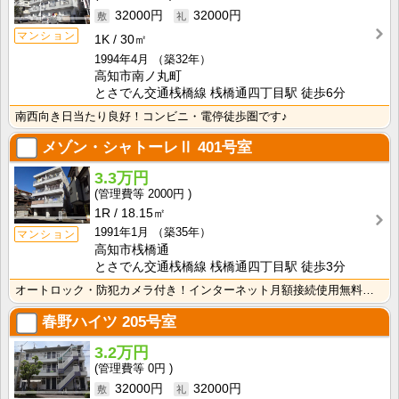
32000円
32000円
マンション
1K
30㎡
1994年4月
（築32年）
高知市南ノ丸町
とさでん交通桟橋線 桟橋通四丁目駅 徒歩6分
南西向き日当たり良好！コンビニ・電停徒歩圏です♪
メゾン・シャトーレⅡ
401号室
3.3万円
2000円
1R
18.15㎡
1991年1月
（築35年）
マンション
高知市桟橋通
とさでん交通桟橋線 桟橋通四丁目駅 徒歩3分
オートロック・防犯カメラ付き！インターネット月額接続使用無料なので、月々の生活費の節約にもなりますね･･･
春野ハイツ
205号室
3.2万円
0円
32000円
32000円