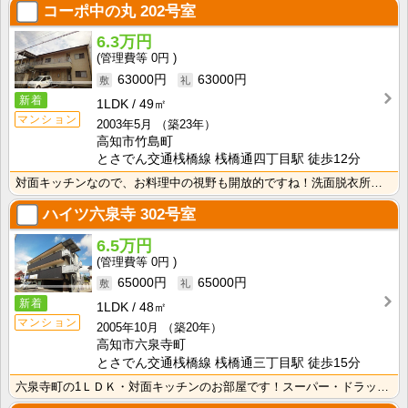
コーポ中の丸
202号室
6.3万円
0円
63000円
63000円
新着
1LDK
49㎡
マンション
2003年5月
（築23年）
高知市竹島町
とさでん交通桟橋線 桟橋通四丁目駅 徒歩12分
対面キッチンなので、お料理中の視野も開放的ですね！洗面脱衣所があるので朝の身支度・入浴が快適！
ハイツ六泉寺
302号室
6.5万円
0円
65000円
65000円
新着
1LDK
48㎡
マンション
2005年10月
（築20年）
高知市六泉寺町
とさでん交通桟橋線 桟橋通三丁目駅 徒歩15分
六泉寺町の1ＬＤＫ・対面キッチンのお部屋です！スーパー・ドラッグストア徒歩圏の暮らしやすいエリアです･･･