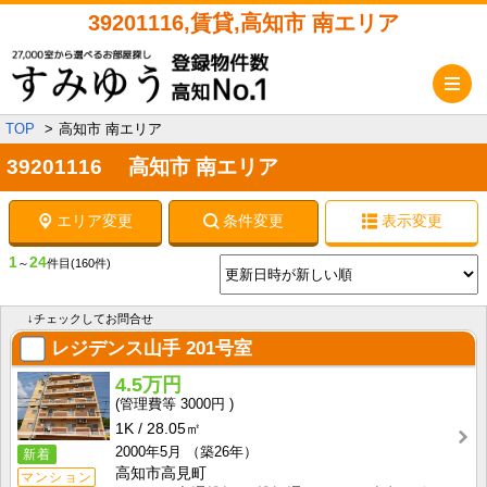
39201116,賃貸,高知市 南エリア
メ
TOP
高知市 南エリア
39201116 高知市 南エリア
エリア変更
条件変更
表示変更
1
24
～
件目
(160件)
↓チェックしてお問合せ
レジデンス山手
201号室
4.5万円
3000円
1K
28.05㎡
2000年5月
（築26年）
新着
高知市高見町
マンション