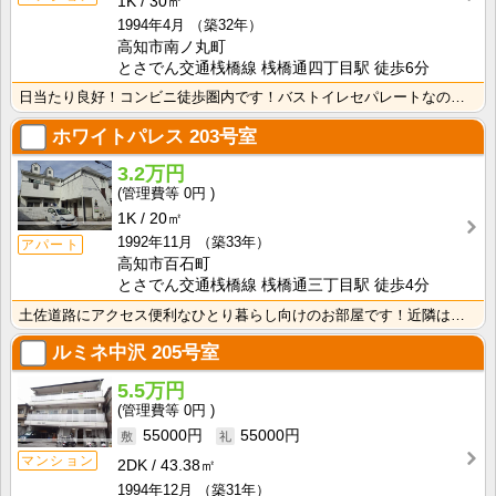
1K
30㎡
1994年4月
（築32年）
高知市南ノ丸町
とさでん交通桟橋線 桟橋通四丁目駅 徒歩6分
日当たり良好！コンビニ徒歩圏内です！バストイレセパレートなので快適ですね！ 広めで使いやすいキッチン･･･
ホワイトパレス
203号室
3.2万円
0円
1K
20㎡
1992年11月
（築33年）
アパート
高知市百石町
とさでん交通桟橋線 桟橋通三丁目駅 徒歩4分
土佐道路にアクセス便利なひとり暮らし向けのお部屋です！近隣はスーパーやコンビニの豊富な暮らしやすいエ･･･
ルミネ中沢
205号室
5.5万円
0円
55000円
55000円
マンション
2DK
43.38㎡
1994年12月
（築31年）