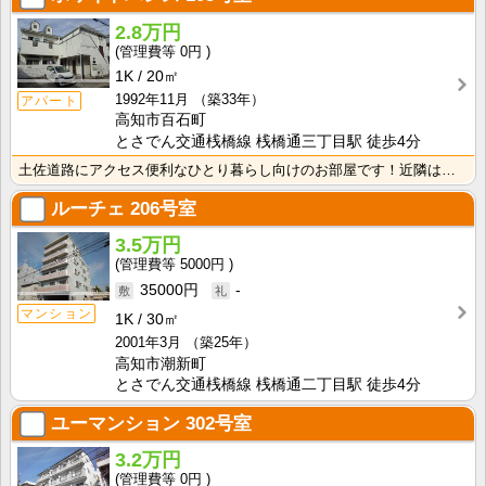
2.8万円
0円
1K
20㎡
1992年11月
（築33年）
アパート
高知市百石町
とさでん交通桟橋線 桟橋通三丁目駅 徒歩4分
土佐道路にアクセス便利なひとり暮らし向けのお部屋です！近隣はスーパーやコンビニの豊富な暮らしやすいエ･･･
ルーチェ
206号室
3.5万円
5000円
35000円
-
マンション
1K
30㎡
2001年3月
（築25年）
高知市潮新町
とさでん交通桟橋線 桟橋通二丁目駅 徒歩4分
ユーマンション
302号室
3.2万円
0円