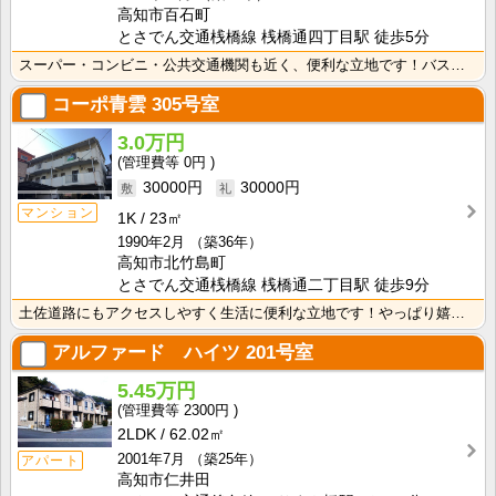
高知市百石町
とさでん交通桟橋線 桟橋通四丁目駅 徒歩5分
スーパー・コンビニ・公共交通機関も近く、便利な立地です！バス・トイレ別なので、ゆったり湯船に浸かれま･･･
コーポ青雲
305号室
3.0万円
0円
30000円
30000円
マンション
1K
23㎡
1990年2月
（築36年）
高知市北竹島町
とさでん交通桟橋線 桟橋通二丁目駅 徒歩9分
土佐道路にもアクセスしやすく生活に便利な立地です！やっぱり嬉しいバス・トイレセパレート！周辺にスーパ･･･
アルファード ハイツ
201号室
5.45万円
2300円
2LDK
62.02㎡
2001年7月
（築25年）
アパート
高知市仁井田