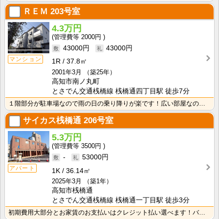
ＲＥＭ
203号室
4.3万円
2000円
43000円
43000円
マンション
1R
37.8㎡
2001年3月
（築25年）
高知市南ノ丸町
とさでん交通桟橋線 桟橋通四丁目駅 徒歩7分
１階部分が駐車場なので雨の日の乗り降りが楽です！広い部屋なので家具の配置を考えるのも楽しいですね♪ ･･･
サイカス桟橋通
206号室
5.3万円
3500円
-
53000円
アパート
1K
36.14㎡
2025年3月
（築1年）
高知市桟橋通
とさでん交通桟橋線 桟橋通一丁目駅 徒歩3分
初期費用大部分とお家賃のお支払いはクレジット払い選べます！バス・トイレ別なので、ゆったり湯船に浸かれ･･･