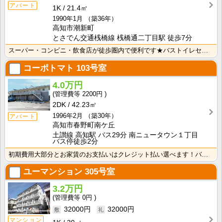
アパート
1K
21.4㎡
1990年1月
（築36年）
高知市潮新町
とさでん交通桟橋線 桟橋通二丁目駅 徒歩7分
スーパー・コンビニ・飲食店が徒歩圏内で便利です★バストイレセパレートで快適☆ 押入れがあるので収納も･･･
コーポトマト
103号室
4.0万円
2200円
2DK
42.23㎡
1996年2月
（築30年）
アパート
高知市春野町南ケ丘
土讃線 高知駅 バス29分 南ニュータウン１丁目
バス停徒歩2分
初期費用大部分とお家賃のお支払いはクレジット払い選べます！バス・トイレ別なので、ゆったり湯船に浸かれ･･･
ユーマンション
305号室
3.2万円
0円
32000円
32000円
マンション