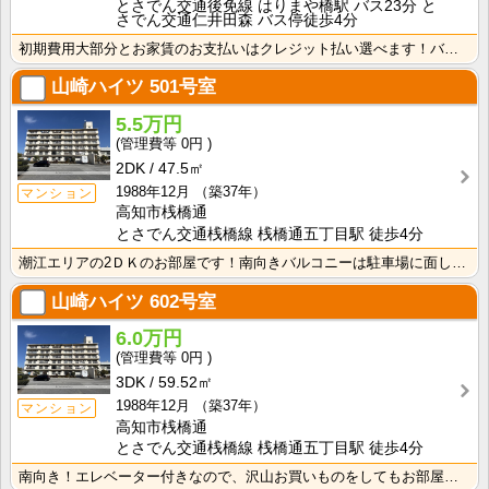
とさでん交通後免線 はりまや橋駅 バス23分 と
さでん交通仁井田森 バス停徒歩4分
初期費用大部分とお家賃のお支払いはクレジット払い選べます！バス・トイレ別なので、ゆったり湯船に浸かれ･･･
山崎ハイツ
501号室
5.5万円
0円
2DK
47.5㎡
1988年12月
（築37年）
マンション
高知市桟橋通
とさでん交通桟橋線 桟橋通五丁目駅 徒歩4分
潮江エリアの2ＤＫのお部屋です！南向きバルコニーは駐車場に面しているので遮るものがなく日当たり・風通･･･
山崎ハイツ
602号室
6.0万円
0円
3DK
59.52㎡
1988年12月
（築37年）
マンション
高知市桟橋通
とさでん交通桟橋線 桟橋通五丁目駅 徒歩4分
南向き！エレベーター付きなので、沢山お買いものをしてもお部屋まで上がるのがラクですね！