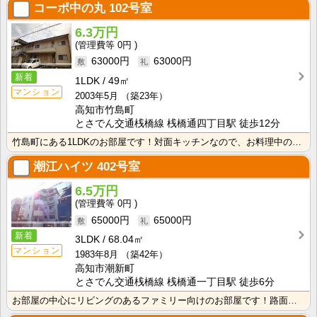
コーポ中の丸
102号室
6.3万円
0円
63000円
63000円
新着
1LDK
49㎡
マンション
2003年5月
（築23年）
高知市竹島町
とさでん交通桟橋線 桟橋通四丁目駅 徒歩12分
竹島町にある1LDKのお部屋です！対面キッチンなので、お料理中の視野も開放的ですね！
潮江ハイツ
402号室
6.5万円
0円
65000円
65000円
新着
3LDK
68.04㎡
マンション
1983年8月
（築42年）
高知市潮新町
とさでん交通桟橋線 桟橋通一丁目駅 徒歩6分
お部屋の中心にリビングのあるファミリー向けのお部屋です！路面電車電停まで徒歩6分、高知市中心街まで自･･･