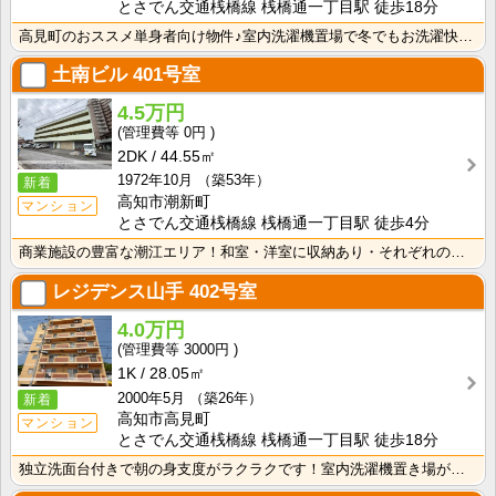
とさでん交通桟橋線 桟橋通一丁目駅 徒歩18分
高見町のおススメ単身者向け物件♪室内洗濯機置場で冬でもお洗濯快適♪バス・トイレ別なので、ゆったり湯船･･･
土南ビル
401号室
4.5万円
0円
2DK
44.55㎡
1972年10月
（築53年）
新着
高知市潮新町
マンション
とさでん交通桟橋線 桟橋通一丁目駅 徒歩4分
商業施設の豊富な潮江エリア！和室・洋室に収納あり・それぞれのお部屋ですっきり収納できますね！ キッチ･･･
レジデンス山手
402号室
4.0万円
3000円
1K
28.05㎡
2000年5月
（築26年）
新着
高知市高見町
マンション
とさでん交通桟橋線 桟橋通一丁目駅 徒歩18分
独立洗面台付きで朝の身支度がラクラクです！室内洗濯機置き場があるのでお洗濯ラクラク♪ キッチンは１口･･･