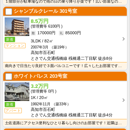
１階部分が駐車場なので雨の日の乗り降りが楽です！広い部屋なので家具の配置を考えるのも楽しいですね♪ ･･･
シャンブルクレール
301号室
8.5万円
6100円
170000円
85000円
新着
3LDK
82㎡
マンション
2007年3月
（築19年）
高知市百石町
とさでん交通桟橋線 桟橋通二丁目駅 徒歩8分
南向きで日当たり良好で３面バルコニーです！広々したお部屋ですよ！エレベーター付きなので、沢山お買いも･･･
ホワイトパレス
203号室
3.2万円
0円
1K
20㎡
1992年11月
（築33年）
新着
高知市百石町
アパート
とさでん交通桟橋線 桟橋通三丁目駅 徒歩4分
土佐道路にアクセス便利なひとり暮らし向けのお部屋です！近隣はスーパーやコンビニの豊富な暮らしやすいエ･･･