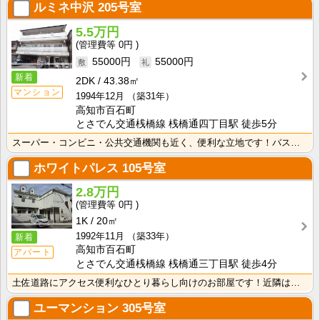
ルミネ中沢
205号室
5.5万円
0円
55000円
55000円
新着
2DK
43.38㎡
マンション
1994年12月
（築31年）
高知市百石町
とさでん交通桟橋線 桟橋通四丁目駅 徒歩5分
スーパー・コンビニ・公共交通機関も近く、便利な立地です！バス・トイレ別なので、ゆったり湯船に浸かれま･･･
ホワイトパレス
105号室
2.8万円
0円
1K
20㎡
1992年11月
（築33年）
新着
高知市百石町
アパート
とさでん交通桟橋線 桟橋通三丁目駅 徒歩4分
土佐道路にアクセス便利なひとり暮らし向けのお部屋です！近隣はスーパーやコンビニの豊富な暮らしやすいエ･･･
ユーマンション
305号室