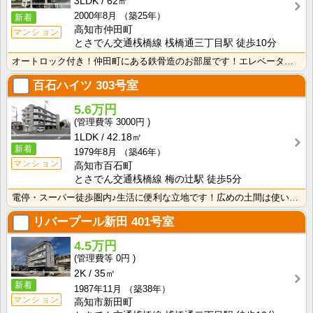
3LDK
62㎡
2000年8月
（築25年）
新着
高知市仲田町
マンション
とさでん交通桟橋線 桟橋通三丁目駅 徒歩10分
オートロック付き！仲田町にある鉄骨造のお部屋です！エレベーター付きなので、沢山お買いものをしてもお部･･･
百石ハイツ
303号室
5.6万円
3000円
1LDK
42.18㎡
新着
1979年8月
（築46年）
マンション
高知市百石町
とさでん交通桟橋線 梅の辻駅 徒歩5分
電停・スーパー徒歩圏内♪生活に便利な立地です！広めの土間は使い方いろいろ♪ウォークインクローゼットが･･･
リバープール新田
401号室
4.5万円
0円
2K
35㎡
新着
1987年11月
（築38年）
マンション
高知市新田町