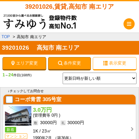
39201026,賃貸,高知市 南エリア
メ
TOP
高知市 南エリア
39201026 高知市 南エリア
エリア変更
条件変更
表示変更
1
24
～
件目
(168件)
↓チェックしてお問合せ
コーポ青雲
305号室
3.0万円
0円
30000円
30000円
新着
1K
23㎡
マンション
1990年2月
（築36年）