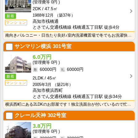
0円
2DK
47.5㎡
1988年12月
（築37年）
新着
高知市桟橋通
マンション
とさでん交通桟橋線 桟橋通五丁目駅 徒歩4分
南向きバルコニー・日当たり良好♪室内洗濯機置場で冬でもお洗濯快適！
サンマリン横浜
301号室
6.0万円
0円
60000円
60000円
新着
2LDK
45㎡
マンション
2005年3月
（築21年）
高知市横浜西町
とさでん交通桟橋線 桟橋通五丁目駅 徒歩34分
横浜西町にある2LDKのお部屋です！独立洗面台が付いているので忙しい朝の身支度も快適です！室内洗濯機･･･
クレール天神
302号室
3.8万円
0円