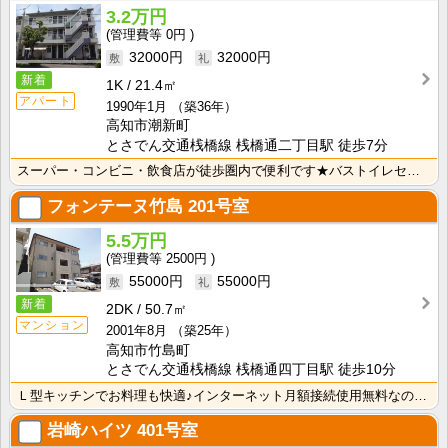
3.2万円
0円
32000円
32000円
新着
1K
21.4㎡
アパート
1990年1月
（築36年）
高知市潮新町
とさでん交通桟橋線 桟橋通二丁目駅 徒歩7分
スーパー・コンビニ・飲食店が徒歩圏内で便利です★バストイレセパレートで快適☆ 押入れがあるので収納も･･･
フォンテーヌ竹島
201号室
5.5万円
2500円
55000円
55000円
新着
2DK
50.7㎡
マンション
2001年8月
（築25年）
高知市竹島町
とさでん交通桟橋線 桟橋通四丁目駅 徒歩10分
Ｌ型キッチンでお料理も快適♪インターネット月額接続使用無料なので、月々の生活費の節約にもなりますね！
岩崎ハイツ
401号室