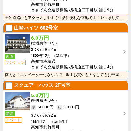
高知市北竹島町
とさでん交通桟橋線 桟橋通二丁目駅 徒歩9分
土佐道路にもアクセスしやすく生活に便利な立地です！やっぱり嬉しいバス・トイレセパレート！周辺にスーパ･･･
山崎ハイツ
602号室
6.0万円
0円
3DK
59.52㎡
1988年12月
（築37年）
新着
高知市桟橋通
マンション
とさでん交通桟橋線 桟橋通五丁目駅 徒歩4分
南向き！エレベーター付きなので、沢山お買いものをしてもお部屋まで上がるのがラクですね！
スクエアーハウス
2F号室
5.0万円
0円
50000円
50000円
新着
3DK
56.92㎡
アパート
1991年2月
（築35年）
高知市北竹島町