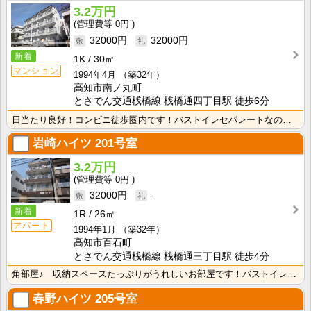
3.2万円
0円
32000円
32000円
新着
1K
30㎡
マンション
1994年4月
（築32年）
高知市南ノ丸町
とさでん交通桟橋線 桟橋通四丁目駅 徒歩6分
日当たり良好！コンビニ徒歩圏内です！バストイレセパレートなので快適ですね！ 広めで使いやすいキッチン･･･
岩崎ハイツ
201号室
3.2万円
0円
32000円
-
新着
1R
26㎡
アパート
1994年1月
（築32年）
高知市百石町
とさでん交通桟橋線 桟橋通三丁目駅 徒歩4分
角部屋♪ 収納スペースたっぷりがうれしいお部屋です！バストイレセパレート！さらに独立洗面台もついてい･･･
春野ハイツ
205号室