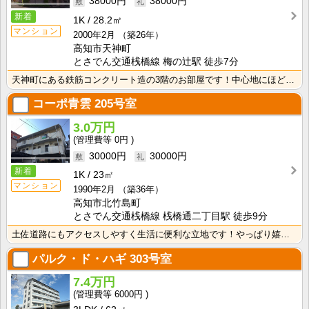
38000円
38000円
新着
1K
28.2㎡
マンション
2000年2月
（築26年）
高知市天神町
とさでん交通桟橋線 梅の辻駅 徒歩7分
天神町にある鉄筋コンクリート造の3階のお部屋です！中心地にほど近く、高知市中心でお勤めの方にもおすす･･･
コーポ青雲
205号室
3.0万円
0円
30000円
30000円
新着
1K
23㎡
マンション
1990年2月
（築36年）
高知市北竹島町
とさでん交通桟橋線 桟橋通二丁目駅 徒歩9分
土佐道路にもアクセスしやすく生活に便利な立地です！やっぱり嬉しいバス・トイレセパレート！周辺にスーパ･･･
パルク・ド・ハギ
303号室
7.4万円
6000円