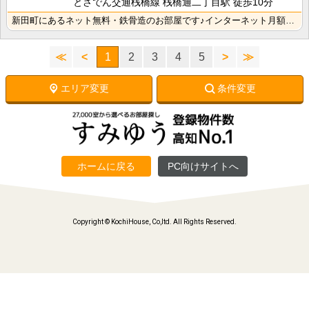
とさでん交通桟橋線 桟橋通二丁目駅 徒歩10分
新田町にあるネット無料・鉄骨造のお部屋です♪インターネット月額接続利用料無料なので生活費の節約になり･･･
≪
<
1
2
3
4
5
>
≫
エリア変更
条件変更
ホームに戻る
PC向けサイトへ
Copyright © KochiHouse, Co,ltd. All Rights Reserved.