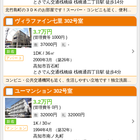
とさでん交通桟橋線 桟橋通二丁目駅 徒歩14分
北竹島町の３ＤＫのお部屋です！スーパー・コンビニも近く、便利な立地です！ 独立洗面台が付いているので･･･
ヴィラファイン七里
302号室
3.7万円
1000円
37000円
-
新着
1DK
36㎡
アパート
2000年3月
（築26年）
高知市百石町
とさでん交通桟橋線 桟橋通四丁目駅 徒歩4分
コンビニ・公共交通機関も近く、生活しやすい立地です！独立洗面台が付いているので忙しい朝の身支度も快適･･･
ユーマンション
302号室
3.2万円
0円
32000円
32000円
新着
1K
30㎡
マンション
1994年4月
（築32年）
高知市南ノ丸町