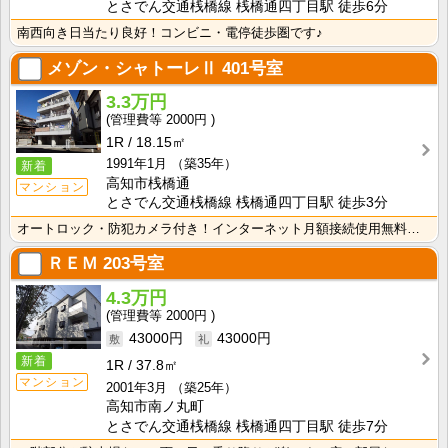
とさでん交通桟橋線 桟橋通四丁目駅 徒歩6分
南西向き日当たり良好！コンビニ・電停徒歩圏です♪
メゾン・シャトーレⅡ
401号室
3.3万円
2000円
1R
18.15㎡
1991年1月
（築35年）
新着
高知市桟橋通
マンション
とさでん交通桟橋線 桟橋通四丁目駅 徒歩3分
オートロック・防犯カメラ付き！インターネット月額接続使用無料なので、月々の生活費の節約にもなりますね･･･
ＲＥＭ
203号室
4.3万円
2000円
43000円
43000円
新着
1R
37.8㎡
マンション
2001年3月
（築25年）
高知市南ノ丸町
とさでん交通桟橋線 桟橋通四丁目駅 徒歩7分