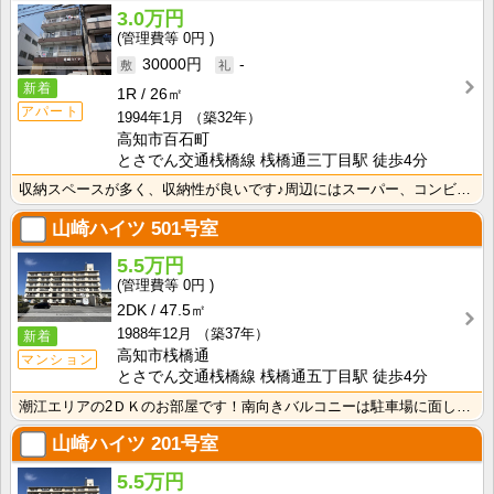
3.0万円
0円
30000円
-
新着
1R
26㎡
アパート
1994年1月
（築32年）
高知市百石町
とさでん交通桟橋線 桟橋通三丁目駅 徒歩4分
収納スペースが多く、収納性が良いです♪周辺にはスーパー、コンビニ有ります！！
山崎ハイツ
501号室
5.5万円
0円
2DK
47.5㎡
1988年12月
（築37年）
新着
高知市桟橋通
マンション
とさでん交通桟橋線 桟橋通五丁目駅 徒歩4分
潮江エリアの2ＤＫのお部屋です！南向きバルコニーは駐車場に面しているので遮るものがなく日当たり・風通･･･
山崎ハイツ
201号室
5.5万円