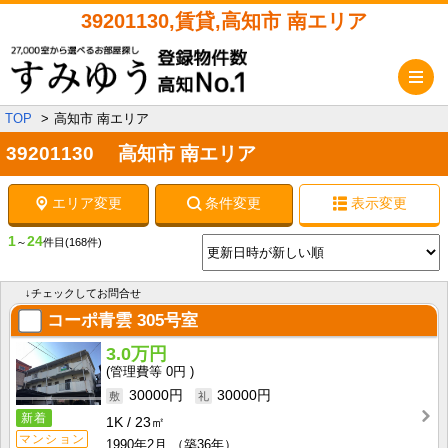
39201130,賃貸,高知市 南エリア
メ
TOP
高知市 南エリア
39201130 高知市 南エリア
エリア変更
条件変更
表示変更
1
24
～
件目
(168件)
↓チェックしてお問合せ
コーポ青雲
305号室
3.0万円
0円
30000円
30000円
新着
1K
23㎡
マンション
1990年2月
（築36年）