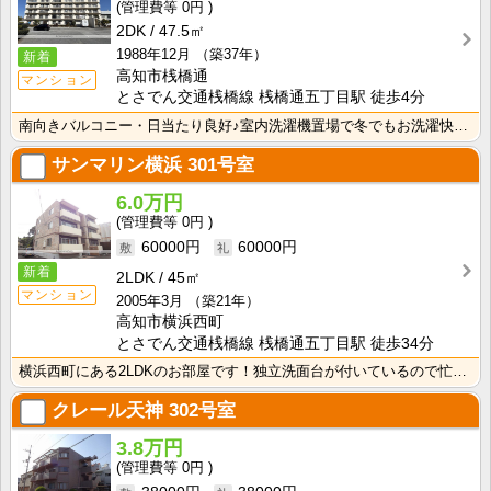
0円
2DK
47.5㎡
1988年12月
（築37年）
新着
高知市桟橋通
マンション
とさでん交通桟橋線 桟橋通五丁目駅 徒歩4分
南向きバルコニー・日当たり良好♪室内洗濯機置場で冬でもお洗濯快適！
サンマリン横浜
301号室
6.0万円
0円
60000円
60000円
新着
2LDK
45㎡
マンション
2005年3月
（築21年）
高知市横浜西町
とさでん交通桟橋線 桟橋通五丁目駅 徒歩34分
横浜西町にある2LDKのお部屋です！独立洗面台が付いているので忙しい朝の身支度も快適です！室内洗濯機･･･
クレール天神
302号室
3.8万円
0円