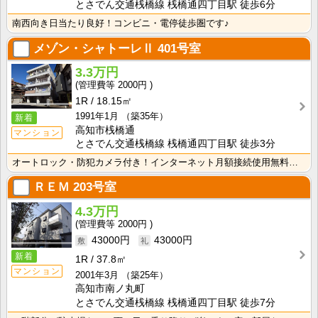
とさでん交通桟橋線 桟橋通四丁目駅 徒歩6分
南西向き日当たり良好！コンビニ・電停徒歩圏です♪
メゾン・シャトーレⅡ
401号室
3.3万円
2000円
1R
18.15㎡
1991年1月
（築35年）
新着
高知市桟橋通
マンション
とさでん交通桟橋線 桟橋通四丁目駅 徒歩3分
オートロック・防犯カメラ付き！インターネット月額接続使用無料なので、月々の生活費の節約にもなりますね･･･
ＲＥＭ
203号室
4.3万円
2000円
43000円
43000円
新着
1R
37.8㎡
マンション
2001年3月
（築25年）
高知市南ノ丸町
とさでん交通桟橋線 桟橋通四丁目駅 徒歩7分