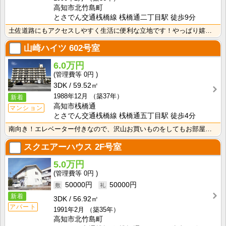
高知市北竹島町
とさでん交通桟橋線 桟橋通二丁目駅 徒歩9分
土佐道路にもアクセスしやすく生活に便利な立地です！やっぱり嬉しいバス・トイレセパレート！周辺にスーパ･･･
山崎ハイツ
602号室
6.0万円
0円
3DK
59.52㎡
1988年12月
（築37年）
新着
高知市桟橋通
マンション
とさでん交通桟橋線 桟橋通五丁目駅 徒歩4分
南向き！エレベーター付きなので、沢山お買いものをしてもお部屋まで上がるのがラクですね！
スクエアーハウス
2F号室
5.0万円
0円
50000円
50000円
新着
3DK
56.92㎡
アパート
1991年2月
（築35年）
高知市北竹島町