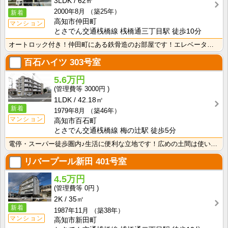
3LDK
62㎡
2000年8月
（築25年）
新着
高知市仲田町
マンション
とさでん交通桟橋線 桟橋通三丁目駅 徒歩10分
オートロック付き！仲田町にある鉄骨造のお部屋です！エレベーター付きなので、沢山お買いものをしてもお部･･･
百石ハイツ
303号室
5.6万円
3000円
1LDK
42.18㎡
新着
1979年8月
（築46年）
マンション
高知市百石町
とさでん交通桟橋線 梅の辻駅 徒歩5分
電停・スーパー徒歩圏内♪生活に便利な立地です！広めの土間は使い方いろいろ♪ウォークインクローゼットが･･･
リバープール新田
401号室
4.5万円
0円
2K
35㎡
新着
1987年11月
（築38年）
マンション
高知市新田町