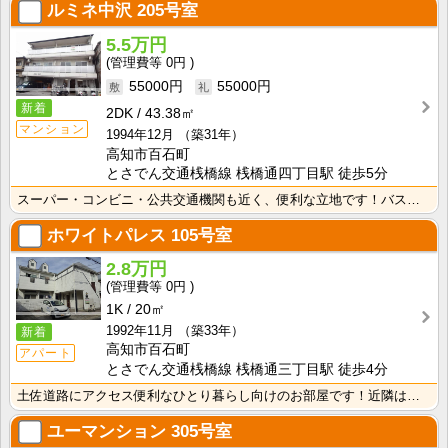
ルミネ中沢
205号室
5.5万円
0円
55000円
55000円
新着
2DK
43.38㎡
マンション
1994年12月
（築31年）
高知市百石町
とさでん交通桟橋線 桟橋通四丁目駅 徒歩5分
スーパー・コンビニ・公共交通機関も近く、便利な立地です！バス・トイレ別なので、ゆったり湯船に浸かれま･･･
ホワイトパレス
105号室
2.8万円
0円
1K
20㎡
1992年11月
（築33年）
新着
高知市百石町
アパート
とさでん交通桟橋線 桟橋通三丁目駅 徒歩4分
土佐道路にアクセス便利なひとり暮らし向けのお部屋です！近隣はスーパーやコンビニの豊富な暮らしやすいエ･･･
ユーマンション
305号室