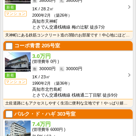
38000円
38000円
新着
1K
28.2㎡
マンション
2000年2月
（築26年）
高知市天神町
とさでん交通桟橋線 梅の辻駅 徒歩7分
天神町にある鉄筋コンクリート造の3階のお部屋です！中心地にほど近く、高知市中心でお勤めの方にもおすす･･･
コーポ青雲
205号室
3.0万円
0円
30000円
30000円
新着
1K
23㎡
マンション
1990年2月
（築36年）
高知市北竹島町
とさでん交通桟橋線 桟橋通二丁目駅 徒歩9分
土佐道路にもアクセスしやすく生活に便利な立地です！やっぱり嬉しいバス・トイレセパレート！周辺にスーパ･･･
パルク・ド・ハギ
303号室
7.4万円
6000円