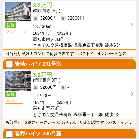
3.2万円
0円
32000円
32000円
新着
1K
30㎡
マンション
1994年4月
（築32年）
高知市南ノ丸町
とさでん交通桟橋線 桟橋通四丁目駅 徒歩6分
日当たり良好！コンビニ徒歩圏内です！バストイレセパレートなので快適ですね！ 広めで使いやすいキッチン･･･
岩崎ハイツ
201号室
3.2万円
0円
32000円
-
新着
1R
26㎡
アパート
1994年1月
（築32年）
高知市百石町
とさでん交通桟橋線 桟橋通三丁目駅 徒歩4分
角部屋♪ 収納スペースたっぷりがうれしいお部屋です！バストイレセパレート！さらに独立洗面台もついてい･･･
春野ハイツ
205号室