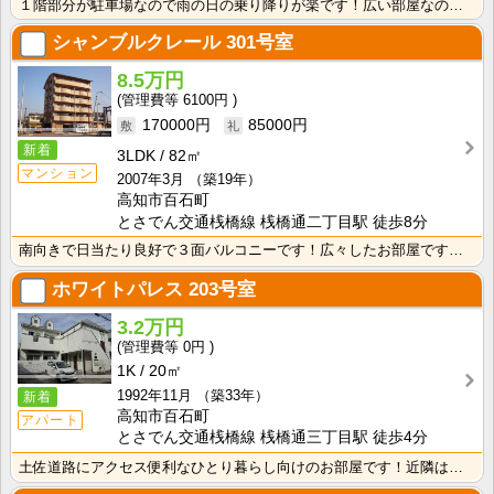
１階部分が駐車場なので雨の日の乗り降りが楽です！広い部屋なので家具の配置を考えるのも楽しいですね♪ ･･･
シャンブルクレール
301号室
8.5万円
6100円
170000円
85000円
新着
3LDK
82㎡
マンション
2007年3月
（築19年）
高知市百石町
とさでん交通桟橋線 桟橋通二丁目駅 徒歩8分
南向きで日当たり良好で３面バルコニーです！広々したお部屋ですよ！エレベーター付きなので、沢山お買いも･･･
ホワイトパレス
203号室
3.2万円
0円
1K
20㎡
1992年11月
（築33年）
新着
高知市百石町
アパート
とさでん交通桟橋線 桟橋通三丁目駅 徒歩4分
土佐道路にアクセス便利なひとり暮らし向けのお部屋です！近隣はスーパーやコンビニの豊富な暮らしやすいエ･･･