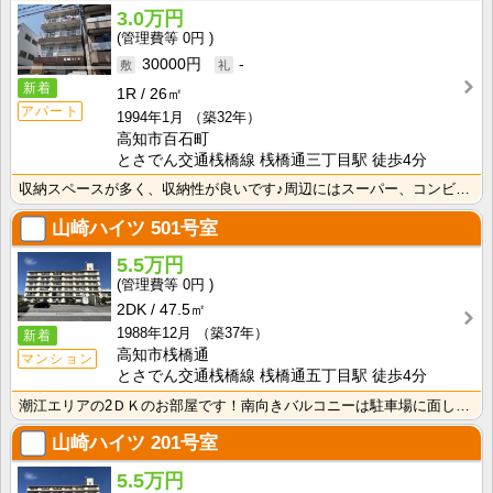
3.0万円
0円
30000円
-
新着
1R
26㎡
アパート
1994年1月
（築32年）
高知市百石町
とさでん交通桟橋線 桟橋通三丁目駅 徒歩4分
収納スペースが多く、収納性が良いです♪周辺にはスーパー、コンビニ有ります！！
山崎ハイツ
501号室
5.5万円
0円
2DK
47.5㎡
1988年12月
（築37年）
新着
高知市桟橋通
マンション
とさでん交通桟橋線 桟橋通五丁目駅 徒歩4分
潮江エリアの2ＤＫのお部屋です！南向きバルコニーは駐車場に面しているので遮るものがなく日当たり・風通･･･
山崎ハイツ
201号室
5.5万円