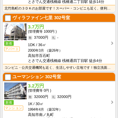
とさでん交通桟橋線 桟橋通二丁目駅 徒歩14分
北竹島町の３ＤＫのお部屋です！スーパー・コンビニも近く、便利な立地です！ 独立洗面台が付いているので･･･
ヴィラファイン七里
302号室
3.7万円
1000円
37000円
-
新着
1DK
36㎡
アパート
2000年3月
（築26年）
高知市百石町
とさでん交通桟橋線 桟橋通四丁目駅 徒歩4分
コンビニ・公共交通機関も近く、生活しやすい立地です！独立洗面台が付いているので忙しい朝の身支度も快適･･･
ユーマンション
302号室
3.2万円
0円
32000円
32000円
新着
1K
30㎡
マンション
1994年4月
（築32年）
高知市南ノ丸町