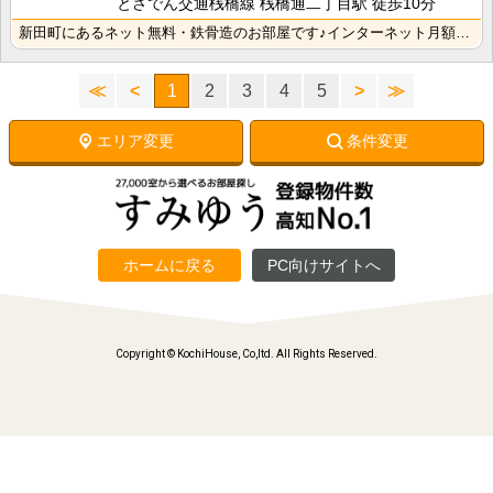
とさでん交通桟橋線 桟橋通二丁目駅 徒歩10分
新田町にあるネット無料・鉄骨造のお部屋です♪インターネット月額接続利用料無料なので生活費の節約になり･･･
≪
<
1
2
3
4
5
>
≫
エリア変更
条件変更
ホームに戻る
PC向けサイトへ
Copyright © KochiHouse, Co,ltd. All Rights Reserved.