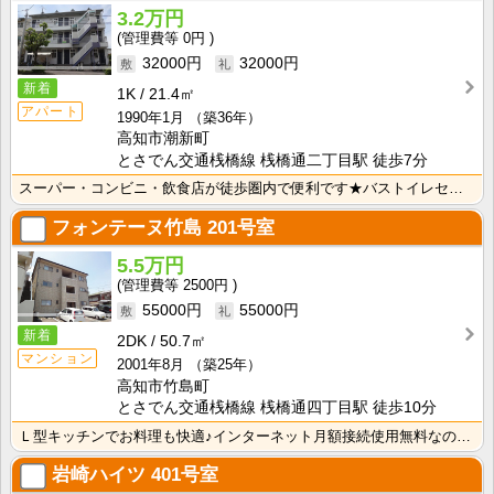
3.2万円
0円
32000円
32000円
新着
1K
21.4㎡
アパート
1990年1月
（築36年）
高知市潮新町
とさでん交通桟橋線 桟橋通二丁目駅 徒歩7分
スーパー・コンビニ・飲食店が徒歩圏内で便利です★バストイレセパレートで快適☆ 押入れがあるので収納も･･･
フォンテーヌ竹島
201号室
5.5万円
2500円
55000円
55000円
新着
2DK
50.7㎡
マンション
2001年8月
（築25年）
高知市竹島町
とさでん交通桟橋線 桟橋通四丁目駅 徒歩10分
Ｌ型キッチンでお料理も快適♪インターネット月額接続使用無料なので、月々の生活費の節約にもなりますね！
岩崎ハイツ
401号室