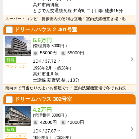
高知市南御座
とさでん交通後免線 知寄町二丁目駅 徒歩15分
スーパー・コンビニ徒歩圏内の便利な立地！室内洗濯機置き場・独立洗面台付き☆ トイレは温水洗浄便座付き･･･
ドリームハウス２
401号室
5.5万円
5000円
55000円
55000円
新着
1DK
37.72㎡
マンション
1998年2月
（築28年）
高知市北川添
土讃線 薊野駅 徒歩13分
南向きで日当たりのよいお部屋です！室内洗濯機置場で冬でもお洗濯快適♪独立洗面台があるので、忙しい朝の･･･
ドリームハウス
302号室
4.2万円
3000円
42000円
42000円
新着
1DK
27.67㎡
マンション
1988年6月
（築38年）