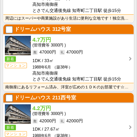
高知市南御座
とさでん交通後免線 知寄町二丁目駅 徒歩15分
周辺にはスーパーや商業施設があり生活に便利な立地です！独立洗面台が付いているので忙しい朝の身支度も快･･･
ドリームハウス
312号室
4.7万円
3000円
47000円
47000円
新着
1DK
33㎡
マンション
1988年6月
（築38年）
高知市南御座
とさでん交通後免線 知寄町二丁目駅 徒歩15分
南御座にあるリフォーム済み、洋室が広めの１ＤＫのお部屋です☆ドラッグストア・スーパー近く☆飲食店も充･･･
ドリームハウス
211西号室
4.2万円
3000円
42000円
42000円
新着
1DK
27.67㎡
マンション
1988年6月
（築38年）