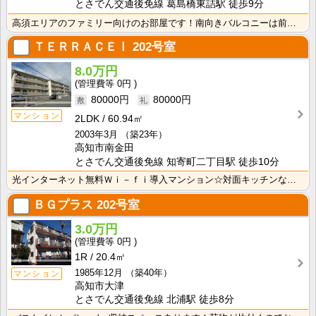
とさでん交通後免線 葛島橋東詰駅 徒歩9分
高須エリアのファミリー向けのお部屋です！南向きバルコニーは前面が駐車場なので、日当たり・風通し良好！
ＴＥＲＲＡＣＥⅠ
202号室
8.0万円
0円
80000円
80000円
マンション
2LDK
60.94㎡
2003年3月
（築23年）
高知市南金田
とさでん交通後免線 知寄町二丁目駅 徒歩10分
光インターネット無料Ｗｉ－ｆｉ導入マンション☆対面キッチンなので、お料理中の視野も開放的ですね！浴室･･･
ＢＧプラス
202号室
3.0万円
0円
1R
20.4㎡
1985年12月
（築40年）
マンション
高知市大津
とさでん交通後免線 北浦駅 徒歩8分