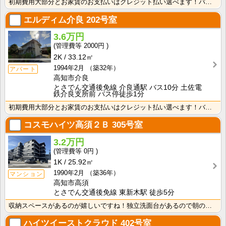
初期費用大部分とお家賃のお支払いはクレジット払い選べます！バス・トイレ別なので、ゆったり湯船に浸かれ･･･
エルディム介良
202号室
3.6万円
2000円
2K
33.12㎡
1994年2月
（築32年）
アパート
高知市介良
とさでん交通後免線 介良通駅 バス10分 土佐電
鉄介良支所前 バス停徒歩1分
初期費用大部分とお家賃のお支払いはクレジット払い選べます！バス・トイレ別なので、ゆったり湯船に浸かれ･･･
コスモハイツ高須２Ｂ
305号室
3.2万円
0円
1K
25.92㎡
1990年2月
（築36年）
マンション
高知市高須
とさでん交通後免線 東新木駅 徒歩5分
収納スペースがあるのが嬉しいですね！独立洗面台があるので朝の身支度がラクラクです！
ハイツイーストクラウド
402号室