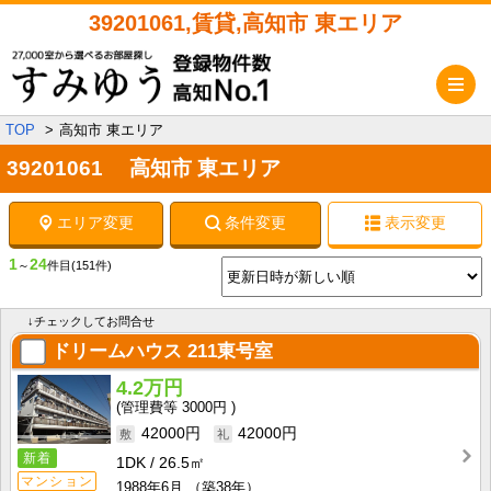
39201061,賃貸,高知市 東エリア
メ
TOP
高知市 東エリア
39201061 高知市 東エリア
エリア変更
条件変更
表示変更
1
24
～
件目
(151件)
↓チェックしてお問合せ
ドリームハウス
211東号室
4.2万円
3000円
42000円
42000円
新着
1DK
26.5㎡
マンション
1988年6月
（築38年）