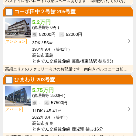
バストイレセパレート♪収納スペースあります！荷物が片付くのでお部屋がすっきりしますね！ キッチンとバ･･･
コーポ田中２号館
205号室
5.2万円
0円
52000円
52000円
マンション
3DK
56㎡
1984年9月
（築41年）
高知市葛島
とさでん交通後免線 葛島橋東詰駅 徒歩9分
高須エリアのファミリー向けのお部屋です！南向きバルコニーは前面が駐車場なので、日当たり・風通し良好！
ひまわり
203号室
5.75万円
3500円
-
57500円
アパート
1LDK
45.41㎡
2022年8月
（築4年）
高知市介良
とさでん交通後免線 鹿児駅 徒歩16分