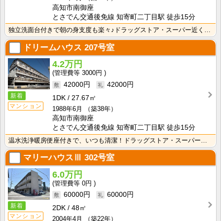
高知市南御座
とさでん交通後免線 知寄町二丁目駅 徒歩15分
独立洗面台付きで朝の身支度も楽々♪ドラッグストア・スーパー近く☆飲食店も充実の立地です！
ドリームハウス
207号室
4.2万円
3000円
42000円
42000円
新着
1DK
27.67㎡
マンション
1988年6月
（築38年）
高知市南御座
とさでん交通後免線 知寄町二丁目駅 徒歩15分
温水洗浄暖房便座付きで、いつも清潔！ドラッグストア・スーパー近く☆飲食店も充実の立地です！
マリーハウスⅢ
302号室
6.0万円
0円
60000円
60000円
新着
2DK
48㎡
マンション
2004年4月
（築22年）