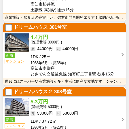
高知市杉井流
土讃線 高知駅 徒歩16分
商業施設・飲食店の充実した、弥右衛門再開発エリア！収納が3か所あるので、荷物の多いファミリーも安心！･･･
ドリームハウス
301号室
4.4万円
3000円
44000円
44000円
新着
1DK
25㎡
マンション
1988年6月
（築38年）
高知市南御座
とさでん交通後免線 知寄町二丁目駅 徒歩15分
周辺にはスーパーや商業施設が多く生活に便利な立地です！シャンプードレッサーが付いているので忙しい朝の･･･
ドリームハウス２
308号室
5.3万円
5000円
53000円
53000円
新着
1DK
37.72㎡
マンション
1998年2月
（築28年）