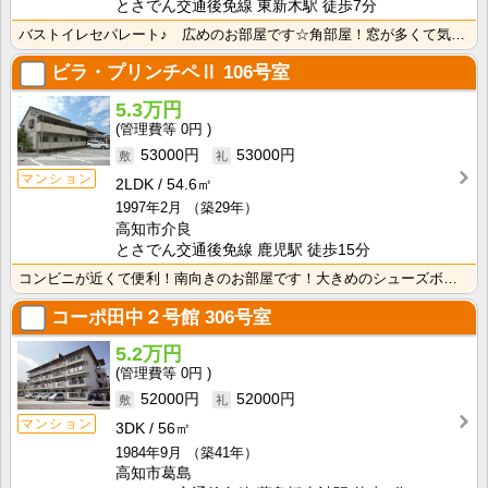
とさでん交通後免線 東新木駅 徒歩7分
バストイレセパレート♪ 広めのお部屋です☆角部屋！窓が多くて気持ちいいお部屋です！ 室内洗濯機置き場･･･
ビラ・プリンチペⅡ
106号室
5.3万円
0円
53000円
53000円
マンション
2LDK
54.6㎡
1997年2月
（築29年）
高知市介良
とさでん交通後免線 鹿児駅 徒歩15分
コンビニが近くて便利！南向きのお部屋です！大きめのシューズボックス！ キッチンは作業スペースが広めで･･･
コーポ田中２号館
306号室
5.2万円
0円
52000円
52000円
マンション
3DK
56㎡
1984年9月
（築41年）
高知市葛島