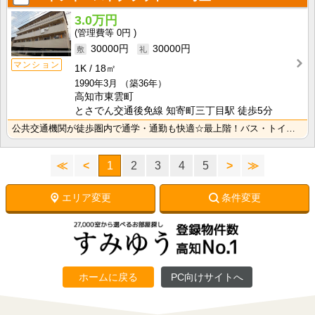
3.0万円
0円
30000円
30000円
マンション
1K
18㎡
1990年3月
（築36年）
高知市東雲町
とさでん交通後免線 知寄町三丁目駅 徒歩5分
公共交通機関が徒歩圏内で通学・通勤も快適☆最上階！バス・トイレセパレート！
≪
<
1
2
3
4
5
>
≫
エリア変更
条件変更
ホームに戻る
PC向けサイトへ