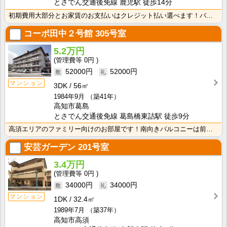
とさでん交通後免線 鹿児駅 徒歩14分
初期費用大部分とお家賃のお支払いはクレジット払い選べます！バス・トイレ別なので、ゆったり湯船に浸かれ･･･
コーポ田中２号館
305号室
5.2万円
0円
52000円
52000円
マンション
3DK
56㎡
1984年9月
（築41年）
高知市葛島
とさでん交通後免線 葛島橋東詰駅 徒歩9分
高須エリアのファミリー向けのお部屋です！南向きバルコニーは前面が駐車場なので、日当たり・風通し良好！
安芸ガーデン
201号室
3.4万円
0円
34000円
34000円
マンション
1DK
32.4㎡
1989年7月
（築37年）
高知市高須