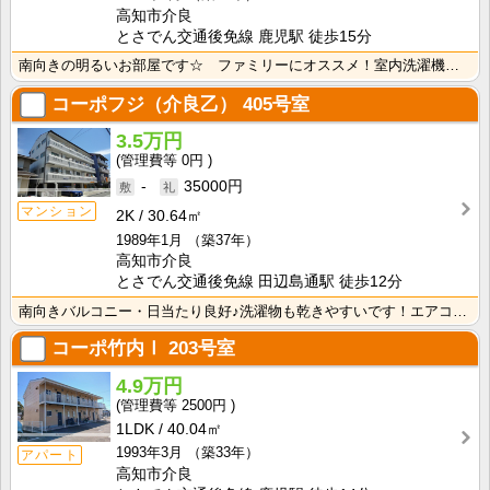
高知市介良
とさでん交通後免線 鹿児駅 徒歩15分
南向きの明るいお部屋です☆ ファミリーにオススメ！室内洗濯機置き場・独立洗面台があるので水回りも快適･･･
コーポフジ（介良乙）
405号室
3.5万円
0円
-
35000円
マンション
2K
30.64㎡
1989年1月
（築37年）
高知市介良
とさでん交通後免線 田辺島通駅 徒歩12分
南向きバルコニー・日当たり良好♪洗濯物も乾きやすいです！エアコン付きなので暑い夏でも安心！ドアカード･･･
コーポ竹内Ⅰ
203号室
4.9万円
2500円
1LDK
40.04㎡
1993年3月
（築33年）
アパート
高知市介良