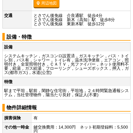
周辺地図
交通
とさでん後免線 介良通駅 徒歩4分
とさでん後免線 新木（高知）駅 徒歩8分
とさでん後免線 東新木駅 徒歩12分
設備・特徴
設備
システムキッチン，ガスコンロ設置済，ガスキッチン，バス・トイ
レ別，バス有，シャワー，トイレ有，温水洗浄便座，エアコン，照
明付き，全室照明付き，ＣＡＴＶ，光ファイバー，ネット使用料不
要，給湯，ガス給湯，フローリング，シューズボックス，押入，ガ
ス(都市ガス)，水道(公営)
特徴
駅まで平坦，駅前，閑静な住宅街，平坦地，２４時間緊急通報シス
テム，当社管理物件，陽当たり良好，保証人(不要)
物件詳細情報
損害保険
有
その他一時金
鍵交換費用：14,300円 ネット初期登録料：5,500
円