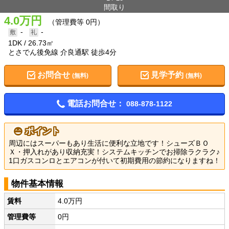
間取り
4.0万円
（管理費等 0円）
-
-
1DK
26.73㎡
とさでん後免線 介良通駅 徒歩4分
お問合せ
見学予約
(無料)
(無料)
電話お問合せ：
088-878-1122
ポイント
周辺にはスーパーもあり生活に便利な立地です！シューズＢＯ
Ｘ・押入れがあり収納充実！システムキッチンでお掃除ラクラク♪
1口ガスコンロとエアコンが付いて初期費用の節約になりますね！
物件基本情報
賃料
4.0万円
管理費等
0円