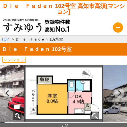
Ｄｉｅ Ｆａｄｅｎ 102号室 高知市高須[マンシ
ョン]
メ
TOP
Ｄｉｅ Ｆａｄｅｎ 102号室
Ｄｉｅ Ｆａｄｅｎ
102号室
マンション
1 / 28