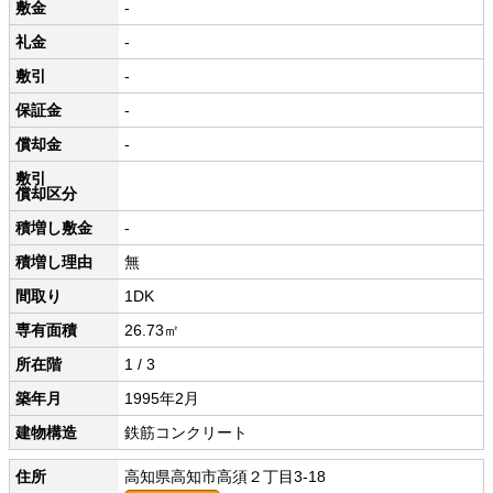
敷金
-
礼金
-
敷引
-
保証金
-
償却金
-
敷引
償却区分
積増し敷金
-
積増し理由
無
間取り
1DK
専有面積
26.73㎡
所在階
1 / 3
築年月
1995年2月
建物構造
鉄筋コンクリート
住所
高知県高知市高須２丁目3-18