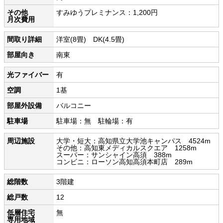
その他
すみゆうプレミナンス：1,200円
月次費用
間取り詳細
洋室(8畳) DK(4.5畳)
部屋向き
南東
光ファイバー
有
空調
1基
部屋外設備
バルコニー
駐車場
駐車場：無 駐輪場：有
周辺施設
大学・短大：高知県立大学池キャンパス 4524m
その他：高知東メディカルスクエア 1258m
スーパー：サンシャイン高須 388m
コンビニ：ローソン高知高須本町店 289m
総階数
3階建
総戸数
12
低層住宅
無
専用地域