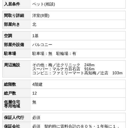
入居条件
ペット(相談)
間取り詳細
洋室(8畳)
部屋向き
北
空調
1基
部屋外設備
バルコニー
駐車場
駐車場：無 駐輪場：有
周辺施設
その他：梅ノ辻クリニック 248m
スーパー：マルナカ百石店 916m
コンビニ：ファミリーマート高知梅ノ辻店 103m
総階数
4階建
総戸数
12
低層住宅
無
専用地域
保証人代行
必須
保証会社
必須 契約時に賃料合計の８０％・１年毎に１．