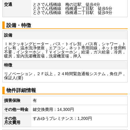
交通
とさでん桟橋線 梅の辻駅 徒歩4分
とさでん桟橋線 桟橋通一丁目駅 徒歩5分
とさでん桟橋線 桟橋通二丁目駅 徒歩9分
設備・特徴
設備
ＩＨクッキングヒーター，バス・トイレ別，バス有，シャワー，ト
イレ有，温水洗浄便座，エアコン，ネット専用回線，ネット使用料
不要，インターホン，ＴＶインターホン，給湯，ガス給湯，冷房，
暖房，室内洗濯機置場，洗濯機置場，押入
特徴
リノベーション，２Ｆ以上，２４時間緊急通報システム，角住戸，
保証人(要)
物件詳細情報
損害保険
有
その他一時金
鍵交換費用：14,300円
その他
すみゆうプレミナンス：1,200円
月次費用