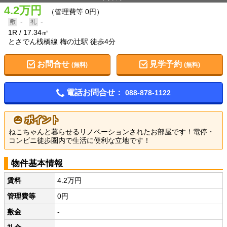
4.2万円
（管理費等 0円）
-
-
1R
17.34㎡
とさでん桟橋線 梅の辻駅 徒歩4分
お問合せ
見学予約
(無料)
(無料)
電話お問合せ：
088-878-1122
ポイント
ねこちゃんと暮らせるリノベーションされたお部屋です！電停・
コンビニ徒歩圏内で生活に便利な立地です！
物件基本情報
賃料
4.2万円
管理費等
0円
敷金
-