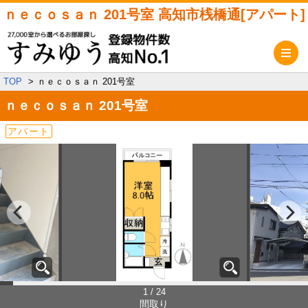
ｎｅｃｏｓａｎ 201号室 高知市桟橋通[アパート]
メ
TOP
ｎｅｃｏｓａｎ 201号室
ｎｅｃｏｓａｎ
201号室
アパート
1 / 24
間取り