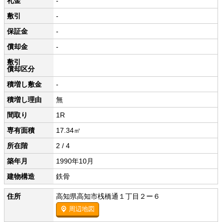
礼金
-
敷引
-
保証金
-
償却金
-
敷引
償却区分
積増し敷金
-
積増し理由
無
間取り
1R
専有面積
17.34㎡
所在階
2 / 4
築年月
1990年10月
建物構造
鉄骨
住所
高知県高知市桟橋通１丁目２ー６
周辺地図