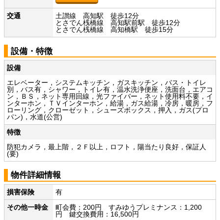
交通
土讃線 高知駅 徒歩12分
とさでん桟橋線 高知駅前駅 徒歩12分
とさでん桟橋線 高知橋駅 徒歩15分
設備・特徴
設備
エレベーター，システムキッチン，ガスキッチン，バス・トイレ
別，バス有，シャワー，トイレ有，温水洗浄便座，洗面台，エアコ
ン，ＢＳ，ネット専用回線，光ファイバー，ネット使用料不要，イ
ンターホン，ＴＶインターホン，給湯，ガス給湯，冷房，暖房，フ
ローリング，クローゼット，シューズボックス，押入，ガス(プロ
パン)，水道(公営)
特徴
防犯カメラ，最上階，２Ｆ以上，ロフト，陽当たり良好，保証人
(要)
物件詳細情報
損害保険
有
その他一時金
町会費：200円 すみゆうプレミナンス：1,200
円 鍵交換費用：16,500円