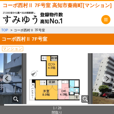
コーポ西村Ⅱ 7F号室 高知市秦南町[マンション]
メ
TOP
コーポ西村Ⅱ 7F号室
コーポ西村Ⅱ
7F号室
マンション
1 / 28
間取り