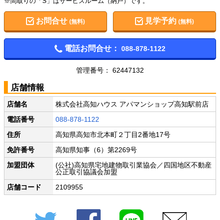
※間取りの「S」はサービスルーム（納戸）です。
お問合せ
見学予約
(無料)
(無料)
電話お問合せ：
088-878-1122
管理番号： 62447132
店舗情報
店舗名
株式会社高知ハウス アパマンショップ高知駅前店
電話番号
088-878-1122
住所
高知県高知市北本町２丁目2番地17号
免許番号
高知県知事（6）第2269号
加盟団体
(公社)高知県宅地建物取引業協会／四国地区不動産
公正取引協議会加盟
店舗コード
2109955
Twitter
Facebook
LINE
メール