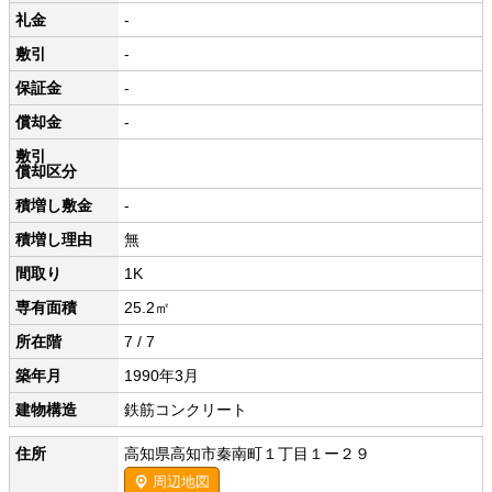
礼金
-
敷引
-
保証金
-
償却金
-
敷引
償却区分
積増し敷金
-
積増し理由
無
間取り
1K
専有面積
25.2㎡
所在階
7 / 7
築年月
1990年3月
建物構造
鉄筋コンクリート
住所
高知県高知市秦南町１丁目１ー２９
周辺地図