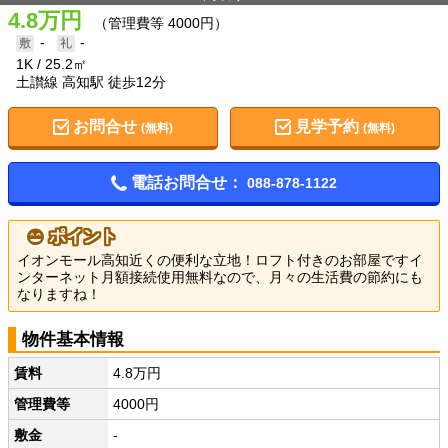
4.8万円
（管理費等 4000円）
-
-
1K
25.2㎡
土讃線 高知駅 徒歩12分
お問合せ
見学予約
(無料)
(無料)
電話お問合せ：
088-878-1122
ポイント
イオンモール高知近くの便利な立地！ロフト付きのお部屋ですイ
ンターネット月額接続使用無料なので、月々の生活費の節約にも
なりますね！
物件基本情報
賃料
4.8万円
管理費等
4000円
敷金
-