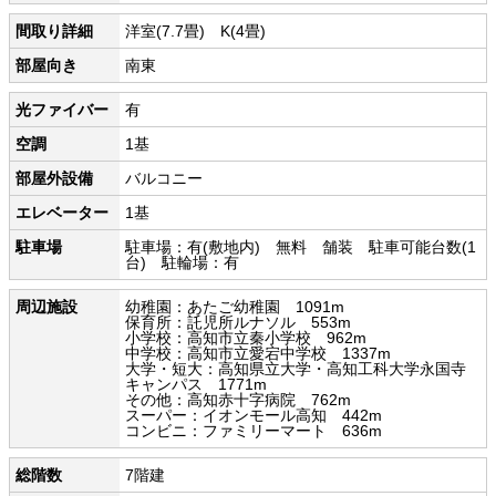
間取り詳細
洋室(7.7畳) K(4畳)
部屋向き
南東
光ファイバー
有
空調
1基
部屋外設備
バルコニー
エレベーター
1基
駐車場
駐車場：有(敷地内) 無料 舗装 駐車可能台数(1
台) 駐輪場：有
周辺施設
幼稚園：あたご幼稚園 1091m
保育所：託児所ルナソル 553m
小学校：高知市立秦小学校 962m
中学校：高知市立愛宕中学校 1337m
大学・短大：高知県立大学・高知工科大学永国寺
キャンパス 1771m
その他：高知赤十字病院 762m
スーパー：イオンモール高知 442m
コンビニ：ファミリーマート 636m
総階数
7階建