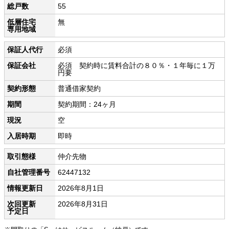
総戸数
55
低層住宅
無
専用地域
保証人代行
必須
保証会社
必須 契約時に賃料合計の８０％・１年毎に１万
円要
契約形態
普通借家契約
期間
契約期間：24ヶ月
現況
空
入居時期
即時
取引態様
仲介先物
自社管理番号
62447132
情報更新日
2026年8月1日
次回更新
2026年8月31日
予定日