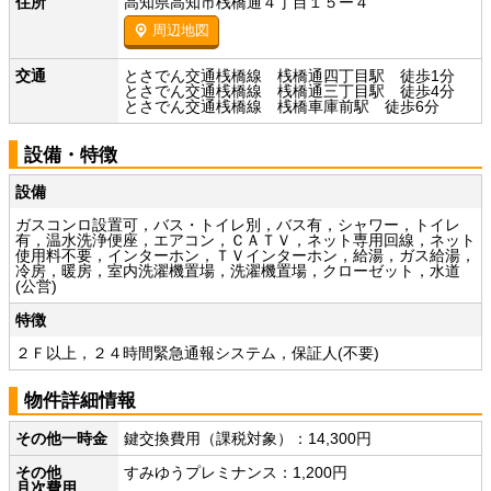
住所
高知県高知市桟橋通４丁目１５ー４
周辺地図
交通
とさでん交通桟橋線 桟橋通四丁目駅 徒歩1分
とさでん交通桟橋線 桟橋通三丁目駅 徒歩4分
とさでん交通桟橋線 桟橋車庫前駅 徒歩6分
設備・特徴
設備
ガスコンロ設置可，バス・トイレ別，バス有，シャワー，トイレ
有，温水洗浄便座，エアコン，ＣＡＴＶ，ネット専用回線，ネット
使用料不要，インターホン，ＴＶインターホン，給湯，ガス給湯，
冷房，暖房，室内洗濯機置場，洗濯機置場，クローゼット，水道
(公営)
特徴
２Ｆ以上，２４時間緊急通報システム，保証人(不要)
物件詳細情報
その他一時金
鍵交換費用（課税対象）：14,300円
その他
すみゆうプレミナンス：1,200円
月次費用