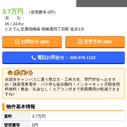
3.7万円
（管理費等 0円）
-
-
1K
24.8㎡
とさでん交通桟橋線 桟橋通四丁目駅 徒歩1分
お問合せ
見学予約
(無料)
(無料)
電話お問合せ：
088-878-1122
ポイント
永国寺キャンパスに通う県立大・工科大生、専門学生へおすす
め！路面電車電停・バス停も徒歩圏内！インターネット月額使用
料無料！敷金・礼金なし！エアコン付きで初期費用が軽減できま
すね♪
物件基本情報
賃料
3.7万円
管理費等
0円