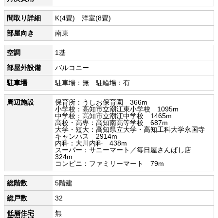
間取り詳細
K(4畳) 洋室(8畳)
部屋向き
南東
空調
1基
部屋外設備
バルコニー
駐車場
駐車場：無 駐輪場：有
周辺施設
保育所：うしお保育園 366m
小学校：高知市立潮江東小学校 1095m
中学校：高知市立潮江中学校 1465m
高校・高専：高知南高等学校 687m
大学・短大：高知県立大学・高知工科大学永国寺
キャンパス 2914m
内科：大川内科 438m
スーパー：サニーマート／毎日屋さんばし店
324m
コンビニ：ファミリーマート 79m
総階数
5階建
総戸数
32
低層住宅
無