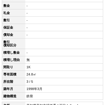
敷金
-
礼金
-
敷引
-
保証金
-
償却金
-
敷引
償却区分
積増し敷金
-
積増し理由
無
間取り
1K
専有面積
24.8㎡
所在階
3 / 5
築年月
1998年3月
建物構造
鉄骨