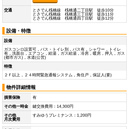
交通
とさでん桟橋線 桟橋通二丁目駅 徒歩10分
とさでん桟橋線 桟橋通三丁目駅 徒歩11分
とさでん桟橋線 桟橋通四丁目駅 徒歩12分
設備・特徴
設備
ガスコンロ設置可，バス・トイレ別，バス有，シャワー，トイレ
有，洗面台，エアコン，給湯，ガス給湯，冷房，暖房，押入，ガス
(都市ガス)，水道(公営)
特徴
２Ｆ以上，２４時間緊急通報システム，角住戸，保証人(要)
物件詳細情報
損害保険
有
その他一時金
鍵交換費用：14,300円
その他
すみゆうプレミナンス：1,200円
月次費用