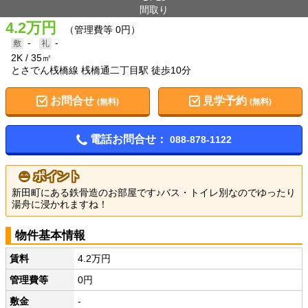
間取り
4.2万円
（管理費等 0円）
-
-
2K
35㎡
とさでん桟橋線 桟橋通二丁目駅 徒歩10分
お問合せ
見学予約
(無料)
(無料)
電話お問合せ：
088-878-1122
ポイント
新田町にある鉄骨造のお部屋です♪バス・トイレ別なのでゆったり
湯舟に浸かれますね！
物件基本情報
賃料
4.2万円
管理費等
0円
敷金
-