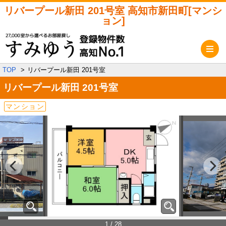
リバープール新田 201号室 高知市新田町[マンシ
ョン]
メ
TOP
リバープール新田 201号室
リバープール新田
201号室
マンション
1 / 28