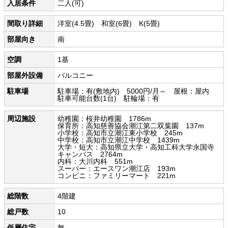
入居条件
二人(可)
間取り詳細
洋室(4.5畳) 和室(6畳) K(5畳)
部屋向き
南
空調
1基
部屋外設備
バルコニー
駐車場
駐車場：有(敷地内) 5000円/月～ 屋根：屋内
駐車可能台数(1台) 駐輪場：有
周辺施設
幼稚園：桜井幼稚園 1786m
保育所：高知慈善協会潮江第二双葉園 137m
小学校：高知市立潮江東小学校 245m
中学校：高知市立潮江中学校 1439m
大学・短大：高知県立大学・高知工科大学永国寺
キャンパス 2764m
内科：大川内科 551m
スーパー：エースワン潮江店 193m
コンビニ：ファミリーマート 221m
総階数
4階建
総戸数
10
低層住宅
無