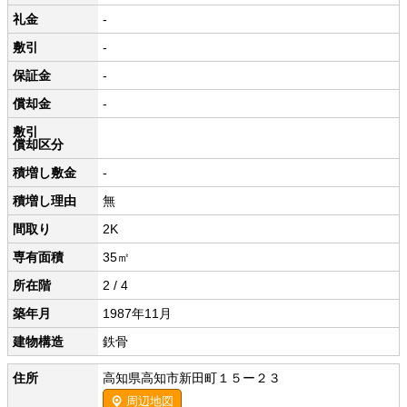
礼金
-
敷引
-
保証金
-
償却金
-
敷引
償却区分
積増し敷金
-
積増し理由
無
間取り
2K
専有面積
35㎡
所在階
2 / 4
築年月
1987年11月
建物構造
鉄骨
住所
高知県高知市新田町１５ー２３
周辺地図