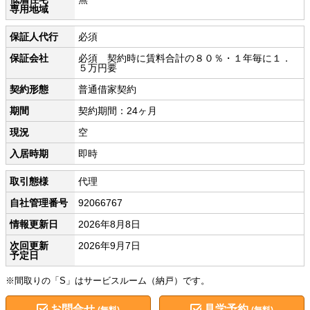
専用地域
保証人代行
必須
保証会社
必須 契約時に賃料合計の８０％・１年毎に１．
５万円要
契約形態
普通借家契約
期間
契約期間：24ヶ月
現況
空
入居時期
即時
取引態様
代理
自社管理番号
92066767
情報更新日
2026年8月8日
次回更新
2026年9月7日
予定日
※間取りの「S」はサービスルーム（納戸）です。
お問合せ
見学予約
(無料)
(無料)