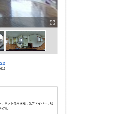
122
616
ン，ネット専用回線，光ファイバー，給
公営)