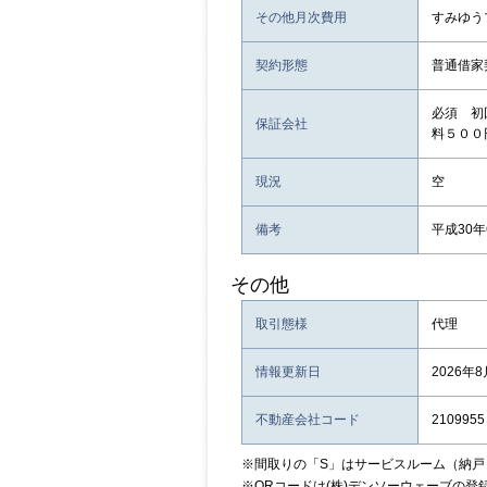
その他月次費用
すみゆう
契約形態
普通借家
必須 初
保証会社
料５００
現況
空
備考
平成30
その他
取引態様
代理
情報更新日
2026年
不動産会社コード
2109955
※間取りの「S」はサービスルーム（納戸
※QRコードは(株)デンソーウェーブの登