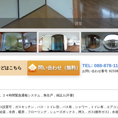
洋室
TEL: 088-878-1
問い合わせ（無料）
などはこちら
お問い合わせ番号: 62338
，２４時間緊急通報システム，角住戸，保証人(不要)
ロ設置可，ガスキッチン，バス・トイレ別，バス有，シャワー，トイレ有，エアコ
給湯，冷房，暖房，フローリング，シューズボックス，押入，ガス(都市ガス)，水道(