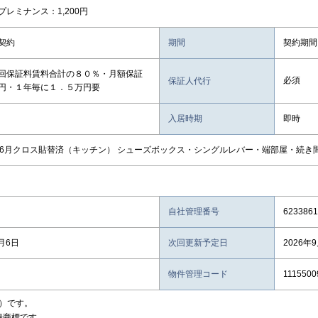
プレミナンス：1,200円
契約
期間
契約期間
回保証料賃料合計の８０％・月額保証
必須
保証人代行
円・１年毎に１．５万円要
入居時期
即時
年6月クロス貼替済（キッチン） シューズボックス・シングルレバー・端部屋・続き
自社管理番号
6233861
8月6日
次回更新予定日
2026年
物件管理コード
1115500
）です。
録商標です。