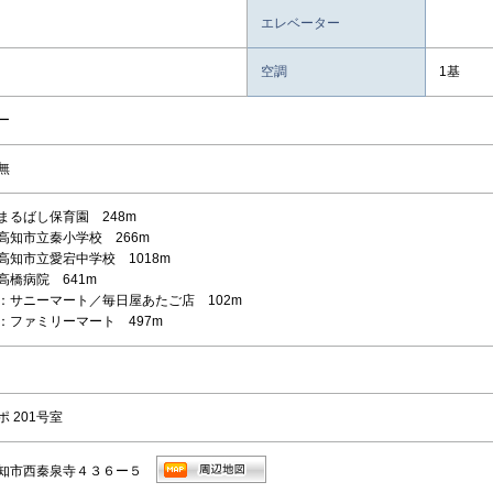
エレベーター
空調
1基
ー
無
まるばし保育園 248m
高知市立秦小学校 266m
高知市立愛宕中学校 1018m
高橋病院 641m
：サニーマート／毎日屋あたご店 102m
：ファミリーマート 497m
 201号室
知市西秦泉寺４３６ー５