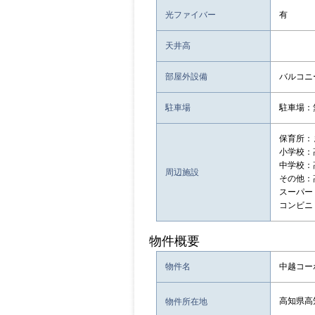
光ファイバー
有
天井高
部屋外設備
バルコニ
駐車場
駐車場：
保育所：
小学校：
中学校：
周辺施設
その他：
スーパー
コンビニ
物件概要
物件名
中越コーポ
高知県高
物件所在地