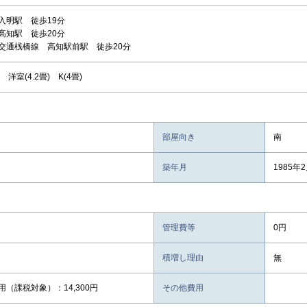
入明駅 徒歩19分
高知駅 徒歩20分
交通桟橋線 高知駅前駅 徒歩20分
 洋室(4.2畳) K(4畳)
部屋向き
南
築年月
1985年
管理費等
0円
積増し理由
無
用（課税対象）：14,300円
その他費用