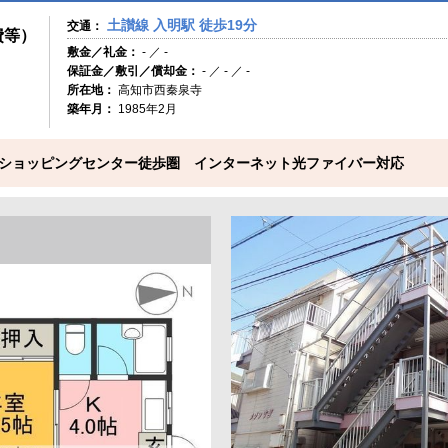
土讃線 入明駅 徒歩19分
交通：
費等）
敷金／礼金：
- ／ -
保証金／敷引／償却金：
- ／ - ／ -
所在地：
高知市西秦泉寺
築年月：
1985年2月
ショッピングセンター徒歩圏 インターネット光ファイバー対応