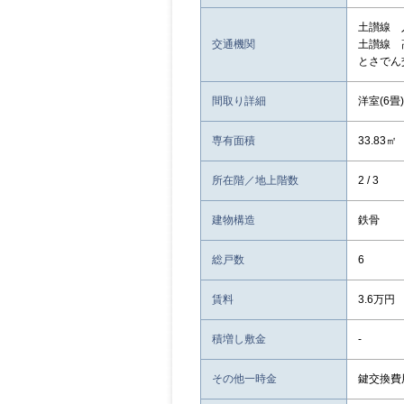
土讃線 
交通機関
土讃線 
とさでん
間取り詳細
洋室(6畳)
専有面積
33.83㎡
所在階／地上階数
2 / 3
建物構造
鉄骨
総戸数
6
賃料
3.6万円
積増し敷金
-
その他一時金
鍵交換費