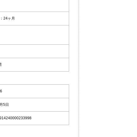
：24ヶ月
間
6
9月5日
914240000233998