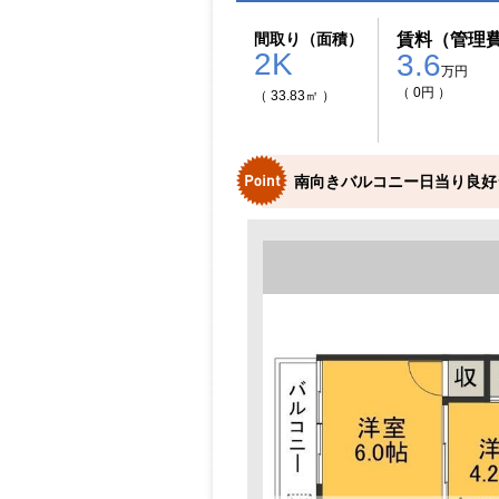
間取り（面積）
賃料（管理
2K
3.6
万円
（ 0円 ）
（ 33.83㎡ ）
南向きバルコニー日当り良好